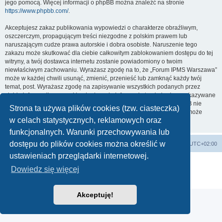
jego pomocą. Więcej informacji o phpBB można znaleźć na stronie
https://www.phpbb.com/
.
Akceptujesz zakaz publikowania wypowiedzi o charakterze obraźliwym,
oszczerczym, propagującym treści niezgodne z polskim prawem lub
naruszającym cudze prawa autorskie i dobra osobiste. Naruszenie tego
zakazu może skutkować dla ciebie całkowitym zablokowaniem dostępu do tej
witryny, a twój dostawca internetu zostanie powiadomiony o twoim
niewłaściwym zachowaniu. Wyrażasz zgodę na to, że „Forum IPMS Warszawa”
może w każdej chwili usunąć, zmienić, przenieść lub zamknąć każdy twój
temat, post. Wyrażasz zgodę na zapisywanie wszystkich podanych przez
ciebie informacji w naszej bazie danych. Informacje te nie będą przekazywane
nikomu bez twojej zgody, ale ani „Forum IPMS Warszawa”, ani phpBB nie
Strona ta używa plików cookies (tzw. ciasteczka)
ponosi odpowiedzialności za włamania do witryny, podczas których może
w celach statystycznych, reklamowych oraz
dojść do kradzieży danych.
funkcjonalnych. Warunki przechowywania lub
dostępu do plików cookies można określić w
Strona domowa
Strona główna
Strefa czasowa
UTC+02:00
ustawieniach przeglądarki internetowej.
Technologię dostarcza
phpBB
® Forum Software © phpBB Limited
Dowiedz się więcej
Polski pakiet językowy dostarcza
phpBB.pl
Zasady ochrony danych osobowych
|
Regulamin
Akceptuję!