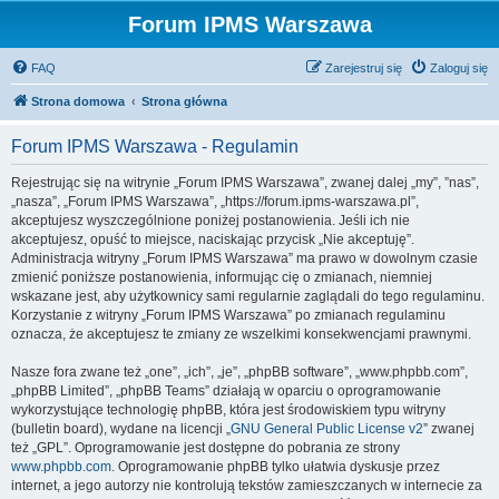
Forum IPMS Warszawa
FAQ
Zarejestruj się
Zaloguj się
Strona domowa
Strona główna
Forum IPMS Warszawa - Regulamin
Rejestrując się na witrynie „Forum IPMS Warszawa”, zwanej dalej „my”, ”nas”,
„nasza”, „Forum IPMS Warszawa”, „https://forum.ipms-warszawa.pl”,
akceptujesz wyszczególnione poniżej postanowienia. Jeśli ich nie
akceptujesz, opuść to miejsce, naciskając przycisk „Nie akceptuję”.
Administracja witryny „Forum IPMS Warszawa” ma prawo w dowolnym czasie
zmienić poniższe postanowienia, informując cię o zmianach, niemniej
wskazane jest, aby użytkownicy sami regularnie zaglądali do tego regulaminu.
Korzystanie z witryny „Forum IPMS Warszawa” po zmianach regulaminu
oznacza, że akceptujesz te zmiany ze wszelkimi konsekwencjami prawnymi.
Nasze fora zwane też „one”, „ich”, „je”, „phpBB software”, „www.phpbb.com”,
„phpBB Limited”, „phpBB Teams” działają w oparciu o oprogramowanie
wykorzystujące technologię phpBB, która jest środowiskiem typu witryny
(bulletin board), wydane na licencji „
GNU General Public License v2
” zwanej
też „GPL”. Oprogramowanie jest dostępne do pobrania ze strony
www.phpbb.com
. Oprogramowanie phpBB tylko ułatwia dyskusje przez
internet, a jego autorzy nie kontrolują tekstów zamieszczanych w internecie za