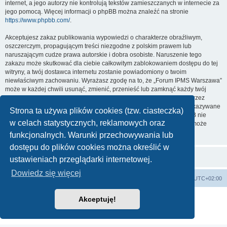
internet, a jego autorzy nie kontrolują tekstów zamieszczanych w internecie za
jego pomocą. Więcej informacji o phpBB można znaleźć na stronie
https://www.phpbb.com/
.
Akceptujesz zakaz publikowania wypowiedzi o charakterze obraźliwym,
oszczerczym, propagującym treści niezgodne z polskim prawem lub
naruszającym cudze prawa autorskie i dobra osobiste. Naruszenie tego
zakazu może skutkować dla ciebie całkowitym zablokowaniem dostępu do tej
witryny, a twój dostawca internetu zostanie powiadomiony o twoim
niewłaściwym zachowaniu. Wyrażasz zgodę na to, że „Forum IPMS Warszawa”
może w każdej chwili usunąć, zmienić, przenieść lub zamknąć każdy twój
temat, post. Wyrażasz zgodę na zapisywanie wszystkich podanych przez
ciebie informacji w naszej bazie danych. Informacje te nie będą przekazywane
Strona ta używa plików cookies (tzw. ciasteczka)
nikomu bez twojej zgody, ale ani „Forum IPMS Warszawa”, ani phpBB nie
w celach statystycznych, reklamowych oraz
ponosi odpowiedzialności za włamania do witryny, podczas których może
dojść do kradzieży danych.
funkcjonalnych. Warunki przechowywania lub
dostępu do plików cookies można określić w
ustawieniach przeglądarki internetowej.
Dowiedz się więcej
Strona domowa
Strona główna
Strefa czasowa
UTC+02:00
Technologię dostarcza
phpBB
® Forum Software © phpBB Limited
Akceptuję!
Polski pakiet językowy dostarcza
phpBB.pl
Zasady ochrony danych osobowych
|
Regulamin