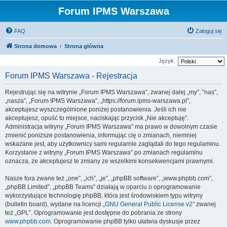
Forum IPMS Warszawa
FAQ
Zaloguj się
Strona domowa
Strona główna
Język:
Forum IPMS Warszawa - Rejestracja
Rejestrując się na witrynie „Forum IPMS Warszawa”, zwanej dalej „my”, ”nas”,
„nasza”, „Forum IPMS Warszawa”, „https://forum.ipms-warszawa.pl”,
akceptujesz wyszczególnione poniżej postanowienia. Jeśli ich nie
akceptujesz, opuść to miejsce, naciskając przycisk „Nie akceptuję”.
Administracja witryny „Forum IPMS Warszawa” ma prawo w dowolnym czasie
zmienić poniższe postanowienia, informując cię o zmianach, niemniej
wskazane jest, aby użytkownicy sami regularnie zaglądali do tego regulaminu.
Korzystanie z witryny „Forum IPMS Warszawa” po zmianach regulaminu
oznacza, że akceptujesz te zmiany ze wszelkimi konsekwencjami prawnymi.
Nasze fora zwane też „one”, „ich”, „je”, „phpBB software”, „www.phpbb.com”,
„phpBB Limited”, „phpBB Teams” działają w oparciu o oprogramowanie
wykorzystujące technologię phpBB, która jest środowiskiem typu witryny
(bulletin board), wydane na licencji „
GNU General Public License v2
” zwanej
też „GPL”. Oprogramowanie jest dostępne do pobrania ze strony
www.phpbb.com
. Oprogramowanie phpBB tylko ułatwia dyskusje przez