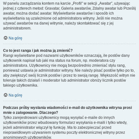
W panelu zarządzania kontem na karcie „Profil” w sekcji „Awatar”, używając
jednej z czterech metod: Gravatar, Galeria awatarów, Zdalny awatar lub Prześlij
awatar, można dodać awatar. Wyświetlanie awatarów i sposób ich
wyświetlania są uzależnione od administratora witryny. Jeśli nie można
używać awatarów na danej witrynie, należy skontaktować się z jej
administratorem.
Na górę
Co to jest ranga i jak można ją zmienić?
Rangi wyświetlane pod nazwami użytkowników oznaczają, ile postów dany
użytkownik napisał lub jaki ma status na forum, np. moderatora czy
administratora. Użytkownicy nie mogą bezpośrednio zmieniać stylu rang,
ponieważ ustawia je administrator witryny. Nie należy pisać postów tylko po to,
aby zwiększyć swój licznik postów i przez to swoją rangę. Większość witryn nie
toleruje takich działań i moderator lub administrator obniży licznik postów
takiego użytkownika.
Na górę
Podczas próby wysłania wiadomości e-mail do użytkownika witryna prosi
mnie o zalogowanie. Dlaczego?
Tylko zarejestrowani użytkownicy mogą wysyłać e-maile do innych
użytkowników przez wbudowany formularz wysyłania e-maili i tylko wtedy,
jeżeli administrator włączył tę funkcję. Ma to zabezpieczać przed
nieprawidłowym używaniem systemu poczty elektronicznej witryny przez
anonimowych użytkowników.