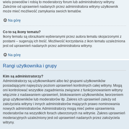
wielu powodów i robią to moderatorzy forum lub administratorzy witryny.
Zależnie od uprawnień nadanych przez administratora witryny użytkownik
może mieć możliwość zamykania swoich tematów.
Na górę
Co to są ikony tematu?
Ikony tematu są obrazkami wybieranymi przez autora tematu skojarzonymi z
postami – sugerują ich treść. Możliwość korzystania z ikon tematu uzależniona
jest od uprawnień nadanych przez administratora witryny.
Na górę
Rangi użytkownika i grupy
Kim są administratorzy?
Administratorzy są użytkownikami albo też grupami użytkowników
posiadającymi najwyższy poziom uprawnień kontrolnych całej witryny. Mogą
oni kontrolować wszystkie zagadnienia związane z funkcjonowaniem witryny
włącznie z nadawaniem uprawnień, blokowaniem użytkowników, tworzeniem
grup użytkowników lub moderatorów itp. Zakres ich uprawnień zależy od
założyciela witryny i innych administratorów mających prawo nominowania
nowych administratorów. Administratorzy mogą mieć pełne uprawnienia
moderatorów na wszystkich forach utworzonych na witrynie. Zakres uprawnień
moderacyjnych uzależniony jest od uprawnień nadanych przez założyciela
witryny.