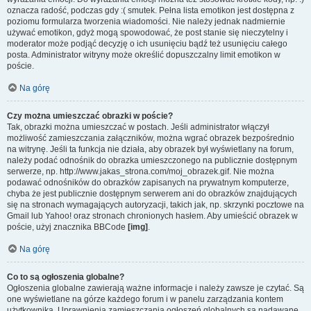
oznacza radość, podczas gdy :( smutek. Pełna lista emotikon jest dostępna z
poziomu formularza tworzenia wiadomości. Nie należy jednak nadmiernie
używać emotikon, gdyż mogą spowodować, że post stanie się nieczytelny i
moderator może podjąć decyzję o ich usunięciu bądź też usunięciu całego
posta. Administrator witryny może określić dopuszczalny limit emotikon w
poście.
Na górę
Czy można umieszczać obrazki w poście?
Tak, obrazki można umieszczać w postach. Jeśli administrator włączył
możliwość zamieszczania załączników, można wgrać obrazek bezpośrednio
na witrynę. Jeśli ta funkcja nie działa, aby obrazek był wyświetlany na forum,
należy podać odnośnik do obrazka umieszczonego na publicznie dostępnym
serwerze, np. http://www.jakas_strona.com/moj_obrazek.gif. Nie można
podawać odnośników do obrazków zapisanych na prywatnym komputerze,
chyba że jest publicznie dostępnym serwerem ani do obrazków znajdujących
się na stronach wymagających autoryzacji, takich jak, np. skrzynki pocztowe na
Gmail lub Yahoo! oraz stronach chronionych hasłem. Aby umieścić obrazek w
poście, użyj znacznika BBCode
[img]
.
Na górę
Co to są ogłoszenia globalne?
Ogłoszenia globalne zawierają ważne informacje i należy zawsze je czytać. Są
one wyświetlane na górze każdego forum i w panelu zarządzania kontem
użytkownika. Uprawnienia zamieszczania ogłoszeń globalnych są nadawane