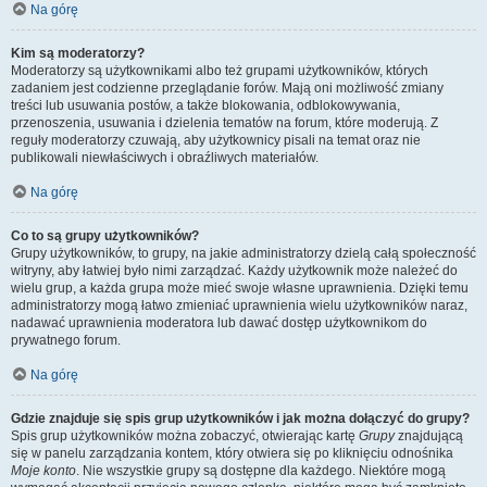
Na górę
Kim są moderatorzy?
Moderatorzy są użytkownikami albo też grupami użytkowników, których
zadaniem jest codzienne przeglądanie forów. Mają oni możliwość zmiany
treści lub usuwania postów, a także blokowania, odblokowywania,
przenoszenia, usuwania i dzielenia tematów na forum, które moderują. Z
reguły moderatorzy czuwają, aby użytkownicy pisali na temat oraz nie
publikowali niewłaściwych i obraźliwych materiałów.
Na górę
Co to są grupy użytkowników?
Grupy użytkowników, to grupy, na jakie administratorzy dzielą całą społeczność
witryny, aby łatwiej było nimi zarządzać. Każdy użytkownik może należeć do
wielu grup, a każda grupa może mieć swoje własne uprawnienia. Dzięki temu
administratorzy mogą łatwo zmieniać uprawnienia wielu użytkowników naraz,
nadawać uprawnienia moderatora lub dawać dostęp użytkownikom do
prywatnego forum.
Na górę
Gdzie znajduje się spis grup użytkowników i jak można dołączyć do grupy?
Spis grup użytkowników można zobaczyć, otwierając kartę
Grupy
znajdującą
się w panelu zarządzania kontem, który otwiera się po kliknięciu odnośnika
Moje konto
. Nie wszystkie grupy są dostępne dla każdego. Niektóre mogą