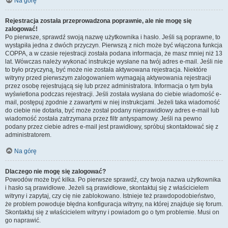
Na górę
Rejestracja została przeprowadzona poprawnie, ale nie mogę się
zalogować!
Po pierwsze, sprawdź swoją nazwę użytkownika i hasło. Jeśli są poprawne, to
wystąpiła jedna z dwóch przyczyn. Pierwszą z nich może być włączona funkcja
COPPA, a w czasie rejestracji została podana informacja, że masz mniej niż 13
lat. Wówczas należy wykonać instrukcje wysłane na twój adres e-mail. Jeśli nie
to było przyczyną, być może nie została aktywowana rejestracja. Niektóre
witryny przed pierwszym zalogowaniem wymagają aktywowania rejestracji
przez osobę rejestrującą się lub przez administratora. Informacja o tym była
wyświetlona podczas rejestracji. Jeśli została wysłana do ciebie wiadomość e-
mail, postępuj zgodnie z zawartymi w niej instrukcjami. Jeżeli taka wiadomość
do ciebie nie dotarła, być może został podany nieprawidłowy adres e-mail lub
wiadomość została zatrzymana przez filtr antyspamowy. Jeśli na pewno
podany przez ciebie adres e-mail jest prawidłowy, spróbuj skontaktować się z
administratorem.
Na górę
Dlaczego nie mogę się zalogować?
Powodów może być kilka. Po pierwsze sprawdź, czy twoja nazwa użytkownika
i hasło są prawidłowe. Jeżeli są prawidłowe, skontaktuj się z właścicielem
witryny i zapytaj, czy cię nie zablokowano. Istnieje też prawdopodobieństwo,
że problem powoduje błędna konfiguracja witryny, na której znajduje się forum.
Skontaktuj się z właścicielem witryny i powiadom go o tym problemie. Musi on
go naprawić.