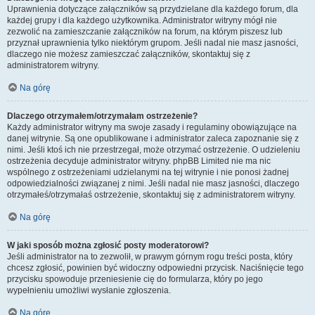
Uprawnienia dotyczące załączników są przydzielane dla każdego forum, dla
każdej grupy i dla każdego użytkownika. Administrator witryny mógł nie
zezwolić na zamieszczanie załączników na forum, na którym piszesz lub
przyznał uprawnienia tylko niektórym grupom. Jeśli nadal nie masz jasności,
dlaczego nie możesz zamieszczać załączników, skontaktuj się z
administratorem witryny.
Na górę
Dlaczego otrzymałem/otrzymałam ostrzeżenie?
Każdy administrator witryny ma swoje zasady i regulaminy obowiązujące na
danej witrynie. Są one opublikowane i administrator zaleca zapoznanie się z
nimi. Jeśli ktoś ich nie przestrzegał, może otrzymać ostrzeżenie. O udzieleniu
ostrzeżenia decyduje administrator witryny. phpBB Limited nie ma nic
wspólnego z ostrzeżeniami udzielanymi na tej witrynie i nie ponosi żadnej
odpowiedzialności związanej z nimi. Jeśli nadal nie masz jasności, dlaczego
otrzymałeś/otrzymałaś ostrzeżenie, skontaktuj się z administratorem witryny.
Na górę
W jaki sposób można zgłosić posty moderatorowi?
Jeśli administrator na to zezwolił, w prawym górnym rogu treści posta, który
chcesz zgłosić, powinien być widoczny odpowiedni przycisk. Naciśnięcie tego
przycisku spowoduje przeniesienie cię do formularza, który po jego
wypełnieniu umożliwi wysłanie zgłoszenia.
Na górę