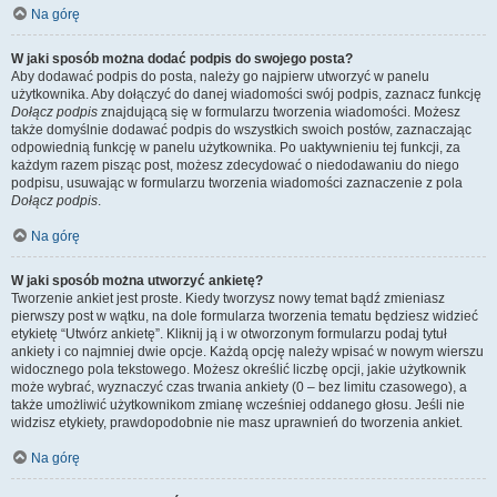
Na górę
W jaki sposób można dodać podpis do swojego posta?
Aby dodawać podpis do posta, należy go najpierw utworzyć w panelu
użytkownika. Aby dołączyć do danej wiadomości swój podpis, zaznacz funkcję
Dołącz podpis
znajdującą się w formularzu tworzenia wiadomości. Możesz
także domyślnie dodawać podpis do wszystkich swoich postów, zaznaczając
odpowiednią funkcję w panelu użytkownika. Po uaktywnieniu tej funkcji, za
każdym razem pisząc post, możesz zdecydować o niedodawaniu do niego
podpisu, usuwając w formularzu tworzenia wiadomości zaznaczenie z pola
Dołącz podpis
.
Na górę
W jaki sposób można utworzyć ankietę?
Tworzenie ankiet jest proste. Kiedy tworzysz nowy temat bądź zmieniasz
pierwszy post w wątku, na dole formularza tworzenia tematu będziesz widzieć
etykietę “Utwórz ankietę”. Kliknij ją i w otworzonym formularzu podaj tytuł
ankiety i co najmniej dwie opcje. Każdą opcję należy wpisać w nowym wierszu
widocznego pola tekstowego. Możesz określić liczbę opcji, jakie użytkownik
może wybrać, wyznaczyć czas trwania ankiety (0 – bez limitu czasowego), a
także umożliwić użytkownikom zmianę wcześniej oddanego głosu. Jeśli nie
widzisz etykiety, prawdopodobnie nie masz uprawnień do tworzenia ankiet.
Na górę