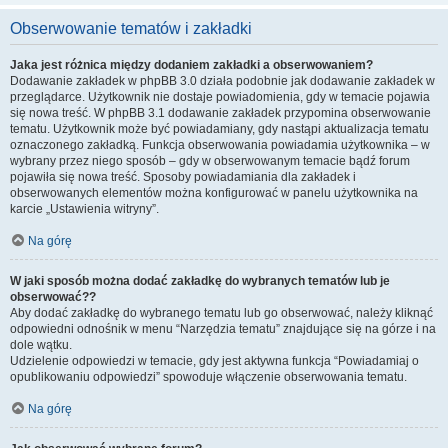
Obserwowanie tematów i zakładki
Jaka jest różnica między dodaniem zakładki a obserwowaniem?
Dodawanie zakładek w phpBB 3.0 działa podobnie jak dodawanie zakładek w
przeglądarce. Użytkownik nie dostaje powiadomienia, gdy w temacie pojawia
się nowa treść. W phpBB 3.1 dodawanie zakładek przypomina obserwowanie
tematu. Użytkownik może być powiadamiany, gdy nastąpi aktualizacja tematu
oznaczonego zakładką. Funkcja obserwowania powiadamia użytkownika – w
wybrany przez niego sposób – gdy w obserwowanym temacie bądź forum
pojawiła się nowa treść. Sposoby powiadamiania dla zakładek i
obserwowanych elementów można konfigurować w panelu użytkownika na
karcie „Ustawienia witryny”.
Na górę
W jaki sposób można dodać zakładkę do wybranych tematów lub je
obserwować??
Aby dodać zakładkę do wybranego tematu lub go obserwować, należy kliknąć
odpowiedni odnośnik w menu “Narzędzia tematu” znajdujące się na górze i na
dole wątku.
Udzielenie odpowiedzi w temacie, gdy jest aktywna funkcja “Powiadamiaj o
opublikowaniu odpowiedzi” spowoduje włączenie obserwowania tematu.
Na górę