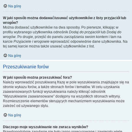
Na górę
W jaki sposób można dodawać/usuwać użytkowników z listy przyjaciół lub
wrogów?
Można dodawać użytkowników na dwa sposoby. Po pierwsze, klikając w
profilu wybranego użytkownika odnośnik
Dodaj do przyjaciół
lub
Dodaj do
wrogów
. Po drugie, przejść do panelu zarządzania swoim kontem i tam na
karcie
Przyjaciele i wrogowie
wprowadzić odpowiednie dane użytkownika. Na
tej samej karcie można także usuwać użytkowników z list.
Na górę
Przeszukiwanie forów
W jaki sposób można przeszukiwać fora?
Należy wprowadzić poszukiwaną frazę w pole wyszukiwania znajdujące się na
stronie wykazu forów, a także stronach forów i tematów. W celu uzyskania
zaawansowanych funkcji wyszukiwania należy kliknąć odnośnik
“Wyszukiwanie zaawansowane” dostępny na wszystkich stronach witryny.
Rozmieszczenie elementów sterujących mechanizmem wyszukiwania może
zależeć od używanego stylu.
Na górę
Dlaczego moje wyszukiwanie nie zwraca wyników?
Prawdopodobnie zapytanie nie było jasno sprecyzowane i zawierało wiele