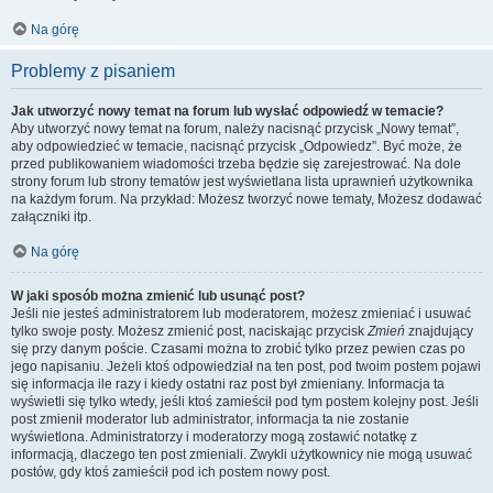
Na górę
Problemy z pisaniem
Jak utworzyć nowy temat na forum lub wysłać odpowiedź w temacie?
Aby utworzyć nowy temat na forum, należy nacisnąć przycisk „Nowy temat”,
aby odpowiedzieć w temacie, nacisnąć przycisk „Odpowiedz”. Być może, że
przed publikowaniem wiadomości trzeba będzie się zarejestrować. Na dole
strony forum lub strony tematów jest wyświetlana lista uprawnień użytkownika
na każdym forum. Na przykład: Możesz tworzyć nowe tematy, Możesz dodawać
załączniki itp.
Na górę
W jaki sposób można zmienić lub usunąć post?
Jeśli nie jesteś administratorem lub moderatorem, możesz zmieniać i usuwać
tylko swoje posty. Możesz zmienić post, naciskając przycisk
Zmień
znajdujący
się przy danym poście. Czasami można to zrobić tylko przez pewien czas po
jego napisaniu. Jeżeli ktoś odpowiedział na ten post, pod twoim postem pojawi
się informacja ile razy i kiedy ostatni raz post był zmieniany. Informacja ta
wyświetli się tylko wtedy, jeśli ktoś zamieścił pod tym postem kolejny post. Jeśli
post zmienił moderator lub administrator, informacja ta nie zostanie
wyświetlona. Administratorzy i moderatorzy mogą zostawić notatkę z
informacją, dlaczego ten post zmieniali. Zwykli użytkownicy nie mogą usuwać
postów, gdy ktoś zamieścił pod ich postem nowy post.