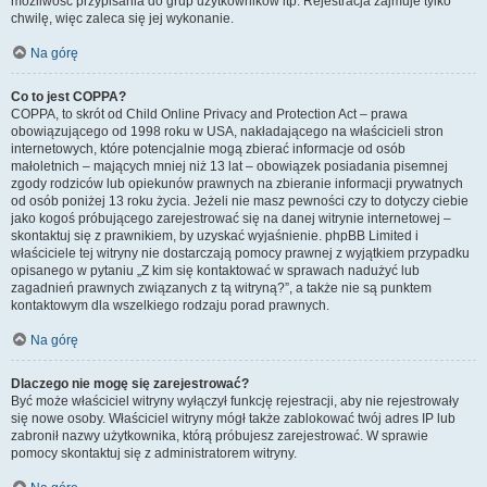
możliwość przypisania do grup użytkowników itp. Rejestracja zajmuje tylko
chwilę, więc zaleca się jej wykonanie.
Na górę
Co to jest COPPA?
COPPA, to skrót od Child Online Privacy and Protection Act – prawa
obowiązującego od 1998 roku w USA, nakładającego na właścicieli stron
internetowych, które potencjalnie mogą zbierać informacje od osób
małoletnich – mających mniej niż 13 lat – obowiązek posiadania pisemnej
zgody rodziców lub opiekunów prawnych na zbieranie informacji prywatnych
od osób poniżej 13 roku życia. Jeżeli nie masz pewności czy to dotyczy ciebie
jako kogoś próbującego zarejestrować się na danej witrynie internetowej –
skontaktuj się z prawnikiem, by uzyskać wyjaśnienie. phpBB Limited i
właściciele tej witryny nie dostarczają pomocy prawnej z wyjątkiem przypadku
opisanego w pytaniu „Z kim się kontaktować w sprawach nadużyć lub
zagadnień prawnych związanych z tą witryną?”, a także nie są punktem
kontaktowym dla wszelkiego rodzaju porad prawnych.
Na górę
Dlaczego nie mogę się zarejestrować?
Być może właściciel witryny wyłączył funkcję rejestracji, aby nie rejestrowały
się nowe osoby. Właściciel witryny mógł także zablokować twój adres IP lub
zabronił nazwy użytkownika, którą próbujesz zarejestrować. W sprawie
pomocy skontaktuj się z administratorem witryny.