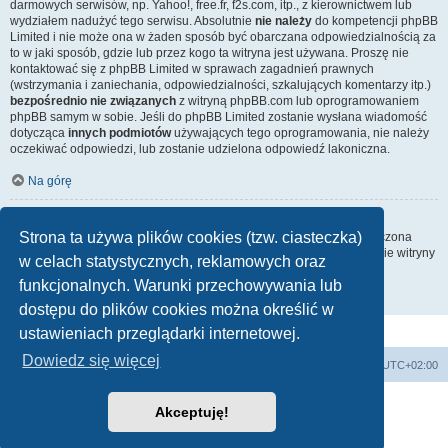
darmowych serwisów, np. Yahoo!, free.fr, f2s.com, itp., z kierownictwem lub
wydziałem nadużyć tego serwisu. Absolutnie
nie należy
do kompetencji phpBB
Limited i nie może ona w żaden sposób być obarczana odpowiedzialnością za
to w jaki sposób, gdzie lub przez kogo ta witryna jest używana. Proszę nie
kontaktować się z phpBB Limited w sprawach zagadnień prawnych
(wstrzymania i zaniechania, odpowiedzialności, szkalujących komentarzy itp.)
bezpośrednio nie związanych
z witryną phpBB.com lub oprogramowaniem
phpBB samym w sobie. Jeśli do phpBB Limited zostanie wysłana wiadomość
dotycząca
innych podmiotów
używających tego oprogramowania, nie należy
oczekiwać odpowiedzi, lub zostanie udzielona odpowiedź lakoniczna.
Na górę
Jak nawiązać kontakt z administratorem witryny?
Strona ta używa plików cookies (tzw. ciasteczka)
Wszyscy użytkownicy witryny mogą używać – jeśli funkcja ta jest włączona
przez administratora witryny – formularza „Kontakt z nami”. Członkowie witryny
w celach statystycznych, reklamowych oraz
mogą także używać odnośnika „Zespół administracyjny”.
funkcjonalnych. Warunki przechowywania lub
Na górę
dostępu do plików cookies można określić w
ustawieniach przeglądarki internetowej.
Dowiedz się więcej
Strona domowa
Strona główna
Strefa czasowa
UTC+02:00
Technologię dostarcza
phpBB
® Forum Software © phpBB Limited
Akceptuję!
Polski pakiet językowy dostarcza
phpBB.pl
Zasady ochrony danych osobowych
|
Regulamin