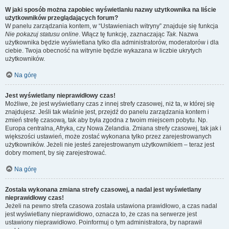
W jaki sposób można zapobiec wyświetlaniu nazwy użytkownika na liście
użytkowników przeglądających forum?
W panelu zarządzania kontem, w “Ustawieniach witryny” znajduje się funkcja
Nie pokazuj statusu online
. Włącz tę funkcję, zaznaczając
Tak
. Nazwa
użytkownika będzie wyświetlana tylko dla administratorów, moderatorów i dla
ciebie. Twoja obecność na witrynie będzie wykazana w liczbie ukrytych
użytkowników.
Na górę
Jest wyświetlany nieprawidłowy czas!
Możliwe, że jest wyświetlany czas z innej strefy czasowej, niż ta, w której się
znajdujesz. Jeśli tak właśnie jest, przejdź do panelu zarządzania kontem i
zmień strefę czasową, tak aby była zgodna z twoim miejscem pobytu. Np.
Europa centralna, Afryka, czy Nowa Zelandia. Zmiana strefy czasowej, tak jak i
większości ustawień, może zostać wykonana tylko przez zarejestrowanych
użytkowników. Jeżeli nie jesteś zarejestrowanym użytkownikiem – teraz jest
dobry moment, by się zarejestrować.
Na górę
Została wykonana zmiana strefy czasowej, a nadal jest wyświetlany
nieprawidłowy czas!
Jeżeli na pewno strefa czasowa została ustawiona prawidłowo, a czas nadal
jest wyświetlany nieprawidłowo, oznacza to, że czas na serwerze jest
ustawiony nieprawidłowo. Poinformuj o tym administratora, by naprawił