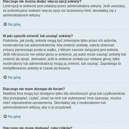
Dlaczego nie można dodać więcej opcji ankiety?
Limit opcji w ankiecie jest ustalany przez administratora witryny. Jeśli uważasz,
że potrzebujesz wstawić więcej opcji niż dozwolony limit, skontaktuj się z
administratorem witryny.
Na górę
W jaki sposób zmienić lub usunąć ankietę?
Podobnie, jak posty, ankiety mogą być zmieniane tylko przez ich autorów,
moderatorów lub administratorów. Aby zmienić ankietę, należy dokonać
zmiany pierwszego posta w wątku, z którym zawsze związana jest ankieta.
Jeśli nikt jeszcze nie oddał głosu w ankiecie, jej autor może usunąć ankietę lub
zmienić jej opcje. Jednakże, jeśli w ankiecie zostały już oddane głosy, tylko
moderatorzy lub administratorzy mogą ją zmienić, lub usunąć. Zapobiega to
modyfikowaniu ankiety w czasie jej trwania.
Na górę
Dlaczego nie mam dostępu do forum?
Niektóre fora mogą być dostępne tylko dla określonych grup lub użytkowników.
Aby przeglądać, czytać, pisać na nich lub wykonywać inne operacje, musisz
mieć odpowiednie uprawnienia. Skontaktuj się z moderatorem lub
administratorem witryny, aby ci je przydzielił.
Na górę
Dlaczego nie mogę dodawać załączników?