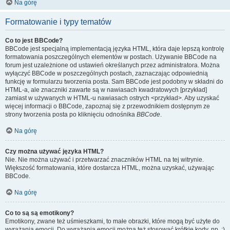
Na górę
Formatowanie i typy tematów
Co to jest BBCode?
BBCode jest specjalną implementacją języka HTML, która daje lepszą kontrolę
formatowania poszczególnych elementów w postach. Używanie BBCode na
forum jest uzależnione od ustawień określanych przez administratora. Można
wyłączyć BBCode w poszczególnych postach, zaznaczając odpowiednią
funkcję w formularzu tworzenia posta. Sam BBCode jest podobny w składni do
HTML-a, ale znaczniki zawarte są w nawiasach kwadratowych [przykład]
zamiast w używanych w HTML-u nawiasach ostrych <przykład>. Aby uzyskać
więcej informacji o BBCode, zapoznaj się z przewodnikiem dostępnym ze
strony tworzenia posta po kliknięciu odnośnika
BBCode
.
Na górę
Czy można używać języka HTML?
Nie. Nie można używać i przetwarzać znaczników HTML na tej witrynie.
Większość formatowania, które dostarcza HTML, można uzyskać, używając
BBCode.
Na górę
Co to są są emotikony?
Emotikony, zwane też uśmieszkami, to małe obrazki, które mogą być użyte do
wyrażania emocji. Do wyrażania emocji można też stosować krótkie kody, np. :)