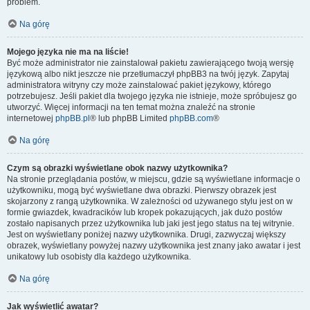
problem.
Na górę
Mojego języka nie ma na liście!
Być może administrator nie zainstalował pakietu zawierającego twoją wersję
językową albo nikt jeszcze nie przetłumaczył phpBB3 na twój język. Zapytaj
administratora witryny czy może zainstalować pakiet językowy, którego
potrzebujesz. Jeśli pakiet dla twojego języka nie istnieje, może spróbujesz go
utworzyć. Więcej informacji na ten temat można znaleźć na stronie
internetowej
phpBB.pl
® lub phpBB Limited
phpBB.com
®
Na górę
Czym są obrazki wyświetlane obok nazwy użytkownika?
Na stronie przeglądania postów, w miejscu, gdzie są wyświetlane informacje o
użytkowniku, mogą być wyświetlane dwa obrazki. Pierwszy obrazek jest
skojarzony z rangą użytkownika. W zależności od używanego stylu jest on w
formie gwiazdek, kwadracików lub kropek pokazujących, jak dużo postów
zostało napisanych przez użytkownika lub jaki jest jego status na tej witrynie.
Jest on wyświetlany poniżej nazwy użytkownika. Drugi, zazwyczaj większy
obrazek, wyświetlany powyżej nazwy użytkownika jest znany jako awatar i jest
unikatowy lub osobisty dla każdego użytkownika.
Na górę
Jak wyświetlić awatar?