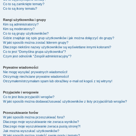
Co to są zamknięte tematy?
Co to są ikony tematu?
Rangi użytkownika i grupy
Kim są administratorzy?
Kim są moderatorzy?
Co to są grupy użytkowników?
Gdzie znajduje się spis grup użytkowników i jak można dołączyć do grupy?
W jaki sposób można zostać liderem grupy?
Dlaczego niektóre nazwy użytkowników są wyświetlane innymi kolorami?
Co to jest “Domyślna grupa użytkownika”?
Czym jest odnośnik “Zespół administracyjny”?
Prywatne wiadomości
Nie mogę wysyłać prywatnych wiadomości!
Otrzymuję niechciane prywatne wiadomości!
Otrzymałem/otrzymałam spam lub obraźliwy e-mail od kogoś z tej witryny!
Przyjaciele i wrogowie
Co to jest lista przyjaciół i wrogów?
W jaki sposób można dodawać/usuwać użytkowników z listy przyjaciół lub wrogów?
Przeszukiwanie forów
W jaki sposób można przeszukiwać fora?
Dlaczego moje wyszukiwanie nie zwraca wyników?
Dlaczego moje wyszukiwanie zwraca pustą stronę?!
Jak można wyszukać użytkowników?
W jaki sposób można znaleźć swoje posty i tematy?