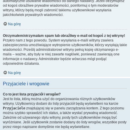
automatyczne usuwanie wiadomości od danego nadawcy. Jeżeli otrzymujesz
od kogoś obraźliwe prywatne wiadomości, poinformuj o tym moderatorów
witryny, którzy będą mogli zabronić takiemu użytkownikowi wysyłania
jakichkolwiek prywatnych wiadomości.
Na górę
Otrzymałem/otrzymałam spam lub obraźliwy e-mail od kogoś z tej witryny!
Przykro nam z tego powodu. System wysyłania e-maili witryny zawiera
zabezpieczenia umożliwiające wytropienie użytkowników, którzy wysyłają takie
wiadomości. Prześlij administratorowi witryny pełną kopię otrzymanego e-
maila – ważne, aby były w niej zawarte nagłówki, ponieważ zawierają one
informacje o nadawcy. Administrator będzie wówczas mógł podjąć
odpowiednie działania.
Na górę
Przyjaciele i wrogowie
Co to jest lista przyjaciół i wrogów?
Jest to lista, którą można użyć do organizowania różnych użytkowników
witryny. Użytkownicy dodani do listy przyjaciół będą wyświetleni na karcie
Przyjaciele
znajdującej się w panelu zarządzania kontem. Z tego poziomu
można szybko sprawdzić ich status, a także wysłać prywatną wiadomość.
Zależnie od używanego stylu witryny, posty tych użytkowników mogą być
wyróżniane. Jeśli użytkownik zostanie dodany do listy wrogów, wszystkie posty
przez niego napisane domyślnie nie będą wyświetlane.