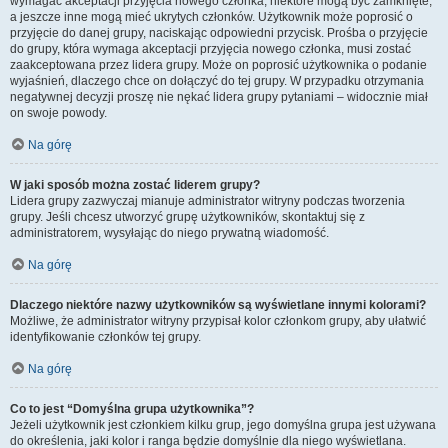
wymagać akceptacji przyjęcia nowego członka, niektóre mogą być zamknięte,
a jeszcze inne mogą mieć ukrytych członków. Użytkownik może poprosić o
przyjęcie do danej grupy, naciskając odpowiedni przycisk. Prośba o przyjęcie
do grupy, która wymaga akceptacji przyjęcia nowego członka, musi zostać
zaakceptowana przez lidera grupy. Może on poprosić użytkownika o podanie
wyjaśnień, dlaczego chce on dołączyć do tej grupy. W przypadku otrzymania
negatywnej decyzji proszę nie nękać lidera grupy pytaniami – widocznie miał
on swoje powody.
Na górę
W jaki sposób można zostać liderem grupy?
Lidera grupy zazwyczaj mianuje administrator witryny podczas tworzenia
grupy. Jeśli chcesz utworzyć grupę użytkowników, skontaktuj się z
administratorem, wysyłając do niego prywatną wiadomość.
Na górę
Dlaczego niektóre nazwy użytkowników są wyświetlane innymi kolorami?
Możliwe, że administrator witryny przypisał kolor członkom grupy, aby ułatwić
identyfikowanie członków tej grupy.
Na górę
Co to jest “Domyślna grupa użytkownika”?
Jeżeli użytkownik jest członkiem kilku grup, jego domyślna grupa jest używana
do określenia, jaki kolor i ranga będzie domyślnie dla niego wyświetlana.