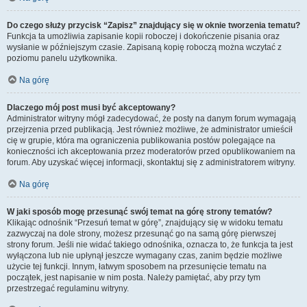
Do czego służy przycisk “Zapisz” znajdujący się w oknie tworzenia tematu?
Funkcja ta umożliwia zapisanie kopii roboczej i dokończenie pisania oraz
wysłanie w późniejszym czasie. Zapisaną kopię roboczą można wczytać z
poziomu panelu użytkownika.
Na górę
Dlaczego mój post musi być akceptowany?
Administrator witryny mógł zadecydować, że posty na danym forum wymagają
przejrzenia przed publikacją. Jest również możliwe, że administrator umieścił
cię w grupie, która ma ograniczenia publikowania postów polegające na
konieczności ich akceptowania przez moderatorów przed opublikowaniem na
forum. Aby uzyskać więcej informacji, skontaktuj się z administratorem witryny.
Na górę
W jaki sposób mogę przesunąć swój temat na górę strony tematów?
Klikając odnośnik “Przesuń temat w górę”, znajdujący się w widoku tematu
zazwyczaj na dole strony, możesz przesunąć go na samą górę pierwszej
strony forum. Jeśli nie widać takiego odnośnika, oznacza to, że funkcja ta jest
wyłączona lub nie upłynął jeszcze wymagany czas, zanim będzie możliwe
użycie tej funkcji. Innym, łatwym sposobem na przesunięcie tematu na
początek, jest napisanie w nim posta. Należy pamiętać, aby przy tym
przestrzegać regulaminu witryny.