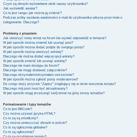
Czym są obrazki wyświetlane obok nazwy użytkownika?
Jak wyświetlić awatar?
Co to jest ranga i jak można ją zmienić?
Podczas próby wysłania wiadomości e-mail do użytkownika witryna prosi mnie o
zalogowanie. Dlaczego?
Problemy z pisaniem
Jak utworzyć nowy temat na forum lub wysłać odpowiedź w temacie?
W jaki sposób można zmienić lub usunąć post?
W jaki sposób można dodać podpis do swojego posta?
W jaki sposób można utworzyć ankietę?
Dlaczego nie można dodać więcej opcji ankiety?
W jaki sposób zmienić lub usunąć ankietę?
Dlaczego nie mam dostępu do forum?
Dlaczego nie mogę dodawać załączników?
Dlaczego otrzymałem/otrzymałam ostrzeżenie?
W jaki sposób można zgłosić posty moderatorowi?
Do czego służy przycisk “Zapisz” znajdujący się w oknie tworzenia tematu?
Dlaczego mój post musi być akceptowany?
W jaki sposób mogę przesunąć swój temat na górę strony tematów?
Formatowanie i typy tematów
Co to jest BBCode?
Czy można używać języka HTML?
Co to są są emotikony?
Czy można umieszczać obrazki w poście?
Co to są ogłoszenia globalne?
Co to są ogłoszenia?
Co to są przyklejone tematy?