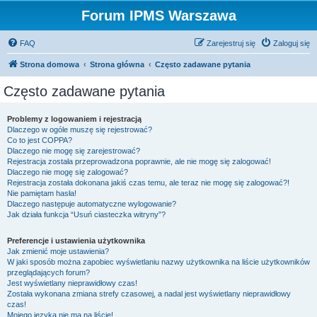
Forum IPMS Warszawa
FAQ
Zarejestruj się
Zaloguj się
Strona domowa
Strona główna
Często zadawane pytania
Często zadawane pytania
Problemy z logowaniem i rejestracją
Dlaczego w ogóle muszę się rejestrować?
Co to jest COPPA?
Dlaczego nie mogę się zarejestrować?
Rejestracja została przeprowadzona poprawnie, ale nie mogę się zalogować!
Dlaczego nie mogę się zalogować?
Rejestracja została dokonana jakiś czas temu, ale teraz nie mogę się zalogować?!
Nie pamiętam hasła!
Dlaczego następuje automatyczne wylogowanie?
Jak działa funkcja “Usuń ciasteczka witryny”?
Preferencje i ustawienia użytkownika
Jak zmienić moje ustawienia?
W jaki sposób można zapobiec wyświetlaniu nazwy użytkownika na liście użytkowników
przeglądających forum?
Jest wyświetlany nieprawidłowy czas!
Została wykonana zmiana strefy czasowej, a nadal jest wyświetlany nieprawidłowy
czas!
Mojego języka nie ma na liście!