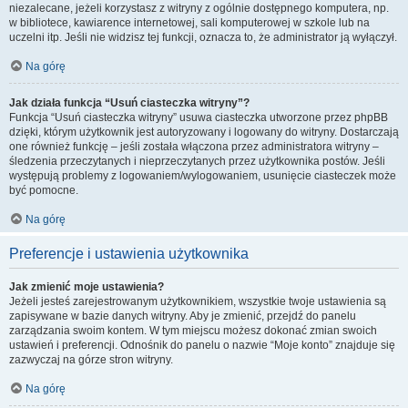
niezalecane, jeżeli korzystasz z witryny z ogólnie dostępnego komputera, np.
w bibliotece, kawiarence internetowej, sali komputerowej w szkole lub na
uczelni itp. Jeśli nie widzisz tej funkcji, oznacza to, że administrator ją wyłączył.
Na górę
Jak działa funkcja “Usuń ciasteczka witryny”?
Funkcja “Usuń ciasteczka witryny” usuwa ciasteczka utworzone przez phpBB
dzięki, którym użytkownik jest autoryzowany i logowany do witryny. Dostarczają
one również funkcję – jeśli została włączona przez administratora witryny –
śledzenia przeczytanych i nieprzeczytanych przez użytkownika postów. Jeśli
występują problemy z logowaniem/wylogowaniem, usunięcie ciasteczek może
być pomocne.
Na górę
Preferencje i ustawienia użytkownika
Jak zmienić moje ustawienia?
Jeżeli jesteś zarejestrowanym użytkownikiem, wszystkie twoje ustawienia są
zapisywane w bazie danych witryny. Aby je zmienić, przejdź do panelu
zarządzania swoim kontem. W tym miejscu możesz dokonać zmian swoich
ustawień i preferencji. Odnośnik do panelu o nazwie “Moje konto” znajduje się
zazwyczaj na górze stron witryny.
Na górę