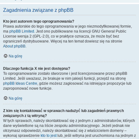
Zagadnienia związane z phpBB
Kto jest autorem tego oprogramowania?
Prawa autorskie do tego oprogramowania w jego niezmodyfikowanej formie,
ma
phpBB Limited
. Jest ono publikowane na licencji GNU General Public
License wersja 2 (GPL-2.0), co w praktyce oznacza, że może być bez
ograniczeń dystrybuowane. Więcej na ten temat dowiesz się na stronie
About phpBB
.
Na górę
Dlaczego funkcja X nie jest dostępna?
To oprogramowanie zostało stworzone i jest licencjonowane przez phpBB
Limited. Jeśli uważasz, że brakuje w nim jakiejś funkcji, przejdź na stronę
phpBB Ideas Centre
, gdzie możesz zagłosować na istniejące propozycje lub
zaproponować nowe funkcje.
Na górę
Z kim się kontaktować w sprawach nadużyć lub zagadnień prawnych
związanych z tą witryną?
W tych sprawach, należy skontaktować się z jednym z administratorów, których
dane wyświetlone są na liście zespołu administracyjnego. Jeżeli jednak nie
otrzymasz odpowiedzi, należy skontaktować się z właścicielem domeny –
wykonaj sprawdzenie
kto to jest
lub, jeśli witryna jest uruchomiona na jednym z