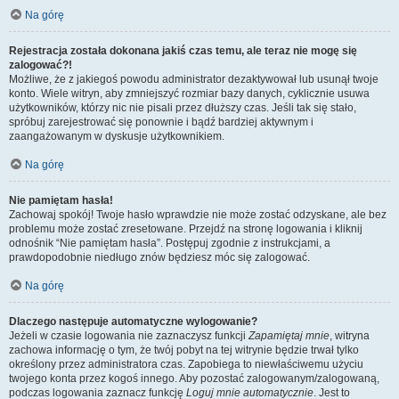
Na górę
Rejestracja została dokonana jakiś czas temu, ale teraz nie mogę się
zalogować?!
Możliwe, że z jakiegoś powodu administrator dezaktywował lub usunął twoje
konto. Wiele witryn, aby zmniejszyć rozmiar bazy danych, cyklicznie usuwa
użytkowników, którzy nic nie pisali przez dłuższy czas. Jeśli tak się stało,
spróbuj zarejestrować się ponownie i bądź bardziej aktywnym i
zaangażowanym w dyskusje użytkownikiem.
Na górę
Nie pamiętam hasła!
Zachowaj spokój! Twoje hasło wprawdzie nie może zostać odzyskane, ale bez
problemu może zostać zresetowane. Przejdź na stronę logowania i kliknij
odnośnik “Nie pamiętam hasła”. Postępuj zgodnie z instrukcjami, a
prawdopodobnie niedługo znów będziesz móc się zalogować.
Na górę
Dlaczego następuje automatyczne wylogowanie?
Jeżeli w czasie logowania nie zaznaczysz funkcji
Zapamiętaj mnie
, witryna
zachowa informację o tym, że twój pobyt na tej witrynie będzie trwał tylko
określony przez administratora czas. Zapobiega to niewłaściwemu użyciu
twojego konta przez kogoś innego. Aby pozostać zalogowanym/zalogowaną,
podczas logowania zaznacz funkcję
Loguj mnie automatycznie
. Jest to