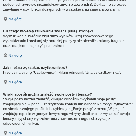
podobnych zwrotów niezindeksowanych przez phpBB. Dokładnie sprecyzuj
zapytanie – użyj funkcji dostępnych w wyszukiwaniu zaawansowanym.
Na górę
Dlaczego moje wyszukiwanie zwraca pustą stronę?!
Wyszukiwanie zwróciło zbyt dużo wyników. Użyj zaawansowanego
wyszukiwania i postaraj się bardziej precyzyjnie określić szukany fragment
oraz fora, które mają być przeszukane.
Na górę
Jak można wyszukać użytkowników?
Przejdź na stronę “Użytkownicy” i kliknij odnośnik “Znajdź użytkownika”.
Na górę
W jaki sposób można znaleźć swoje posty i tematy?
Swoje posty można znaleźć, klikając odnośnik “Wyświetl moje posty”
znajdujący się w panelu zarządzania kontem lub odnośnik “Posty użytkownika”
na stronie swojego profilu lub wybierając „Twoje posty” z menu „Więcej…”
znajdującego się w górnym lewym rogu witryny. Jeśli chcesz wyszukać swoje
tematy, użyj strony wyszukiwania zaawansowanego i skorzystaj z
odpowiednich funkcji.
Na górę