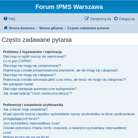
Forum IPMS Warszawa
FAQ
Zarejestruj się
Zaloguj się
Strona domowa
Strona główna
Często zadawane pytania
Często zadawane pytania
Problemy z logowaniem i rejestracją
Dlaczego w ogóle muszę się rejestrować?
Co to jest COPPA?
Dlaczego nie mogę się zarejestrować?
Rejestracja została przeprowadzona poprawnie, ale nie mogę się zalogować!
Dlaczego nie mogę się zalogować?
Rejestracja została dokonana jakiś czas temu, ale teraz nie mogę się zalogować?!
Nie pamiętam hasła!
Dlaczego następuje automatyczne wylogowanie?
Jak działa funkcja “Usuń ciasteczka witryny”?
Preferencje i ustawienia użytkownika
Jak zmienić moje ustawienia?
W jaki sposób można zapobiec wyświetlaniu nazwy użytkownika na liście użytkowników
przeglądających forum?
Jest wyświetlany nieprawidłowy czas!
Została wykonana zmiana strefy czasowej, a nadal jest wyświetlany nieprawidłowy
czas!
Mojego języka nie ma na liście!