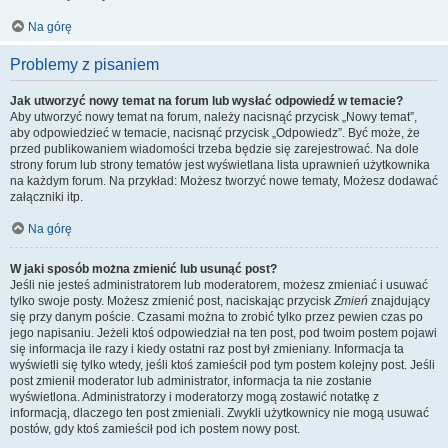
Na górę
Problemy z pisaniem
Jak utworzyć nowy temat na forum lub wysłać odpowiedź w temacie?
Aby utworzyć nowy temat na forum, należy nacisnąć przycisk „Nowy temat”,
aby odpowiedzieć w temacie, nacisnąć przycisk „Odpowiedz”. Być może, że
przed publikowaniem wiadomości trzeba będzie się zarejestrować. Na dole
strony forum lub strony tematów jest wyświetlana lista uprawnień użytkownika
na każdym forum. Na przykład: Możesz tworzyć nowe tematy, Możesz dodawać
załączniki itp.
Na górę
W jaki sposób można zmienić lub usunąć post?
Jeśli nie jesteś administratorem lub moderatorem, możesz zmieniać i usuwać
tylko swoje posty. Możesz zmienić post, naciskając przycisk
Zmień
znajdujący
się przy danym poście. Czasami można to zrobić tylko przez pewien czas po
jego napisaniu. Jeżeli ktoś odpowiedział na ten post, pod twoim postem pojawi
się informacja ile razy i kiedy ostatni raz post był zmieniany. Informacja ta
wyświetli się tylko wtedy, jeśli ktoś zamieścił pod tym postem kolejny post. Jeśli
post zmienił moderator lub administrator, informacja ta nie zostanie
wyświetlona. Administratorzy i moderatorzy mogą zostawić notatkę z
informacją, dlaczego ten post zmieniali. Zwykli użytkownicy nie mogą usuwać
postów, gdy ktoś zamieścił pod ich postem nowy post.