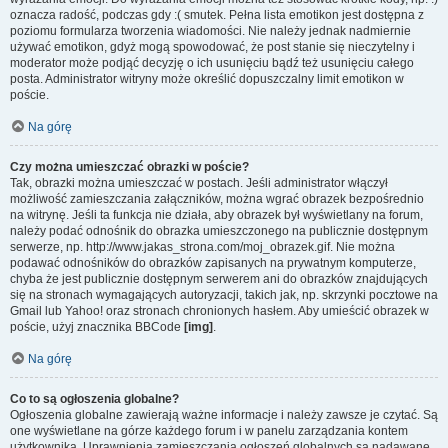
oznacza radość, podczas gdy :( smutek. Pełna lista emotikon jest dostępna z
poziomu formularza tworzenia wiadomości. Nie należy jednak nadmiernie
używać emotikon, gdyż mogą spowodować, że post stanie się nieczytelny i
moderator może podjąć decyzję o ich usunięciu bądź też usunięciu całego
posta. Administrator witryny może określić dopuszczalny limit emotikon w
poście.
Na górę
Czy można umieszczać obrazki w poście?
Tak, obrazki można umieszczać w postach. Jeśli administrator włączył
możliwość zamieszczania załączników, można wgrać obrazek bezpośrednio
na witrynę. Jeśli ta funkcja nie działa, aby obrazek był wyświetlany na forum,
należy podać odnośnik do obrazka umieszczonego na publicznie dostępnym
serwerze, np. http://www.jakas_strona.com/moj_obrazek.gif. Nie można
podawać odnośników do obrazków zapisanych na prywatnym komputerze,
chyba że jest publicznie dostępnym serwerem ani do obrazków znajdujących
się na stronach wymagających autoryzacji, takich jak, np. skrzynki pocztowe na
Gmail lub Yahoo! oraz stronach chronionych hasłem. Aby umieścić obrazek w
poście, użyj znacznika BBCode
[img]
.
Na górę
Co to są ogłoszenia globalne?
Ogłoszenia globalne zawierają ważne informacje i należy zawsze je czytać. Są
one wyświetlane na górze każdego forum i w panelu zarządzania kontem
użytkownika. Uprawnienia zamieszczania ogłoszeń globalnych są nadawane