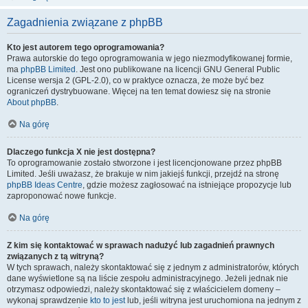
Zagadnienia związane z phpBB
Kto jest autorem tego oprogramowania?
Prawa autorskie do tego oprogramowania w jego niezmodyfikowanej formie,
ma
phpBB Limited
. Jest ono publikowane na licencji GNU General Public
License wersja 2 (GPL-2.0), co w praktyce oznacza, że może być bez
ograniczeń dystrybuowane. Więcej na ten temat dowiesz się na stronie
About phpBB
.
Na górę
Dlaczego funkcja X nie jest dostępna?
To oprogramowanie zostało stworzone i jest licencjonowane przez phpBB
Limited. Jeśli uważasz, że brakuje w nim jakiejś funkcji, przejdź na stronę
phpBB Ideas Centre
, gdzie możesz zagłosować na istniejące propozycje lub
zaproponować nowe funkcje.
Na górę
Z kim się kontaktować w sprawach nadużyć lub zagadnień prawnych
związanych z tą witryną?
W tych sprawach, należy skontaktować się z jednym z administratorów, których
dane wyświetlone są na liście zespołu administracyjnego. Jeżeli jednak nie
otrzymasz odpowiedzi, należy skontaktować się z właścicielem domeny –
wykonaj sprawdzenie
kto to jest
lub, jeśli witryna jest uruchomiona na jednym z