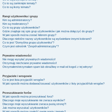
Co to są zamknięte tematy?
Co to są ikony tematu?
Rangi użytkownika i grupy
Kim są administratorzy?
Kim są moderatorzy?
Co to są grupy użytkowników?
Gdzie znajduje się spis grup użytkowników i jak można dołączyć do grupy?
W jaki sposób można zostać liderem grupy?
Dlaczego niektóre nazwy użytkowników są wyświetlane innymi kolorami?
Co to jest “Domyślna grupa użytkownika”?
Czym jest odnośnik “Zespół administracyjny”?
Prywatne wiadomości
Nie mogę wysyłać prywatnych wiadomości!
Otrzymuję niechciane prywatne wiadomości!
Otrzymałem/otrzymałam spam lub obraźliwy e-mail od kogoś z tej witryny!
Przyjaciele i wrogowie
Co to jest lista przyjaciół i wrogów?
W jaki sposób można dodawać/usuwać użytkowników z listy przyjaciół lub wrogów?
Przeszukiwanie forów
W jaki sposób można przeszukiwać fora?
Dlaczego moje wyszukiwanie nie zwraca wyników?
Dlaczego moje wyszukiwanie zwraca pustą stronę?!
Jak można wyszukać użytkowników?
W jaki sposób można znaleźć swoje posty i tematy?