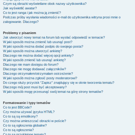
Czym są obrazki wyświetlane obok nazwy użytkownika?
Jak wyświetlić awatar?
Co to jest ranga i jak można ją zmienić?
Podczas próby wysłania wiadomości e-mail do użytkownika witryna prosi mnie o
zalogowanie. Dlaczego?
Problemy z pisaniem
Jak utworzyć nowy temat na forum lub wysłać odpowiedź w temacie?
W jaki sposób można zmienić lub usunąć post?
W jaki sposób można dodać podpis do swojego posta?
W jaki sposób można utworzyć ankietę?
Dlaczego nie można dodać więcej opcji ankiety?
W jaki sposób zmienić lub usunąć ankietę?
Dlaczego nie mam dostępu do forum?
Dlaczego nie mogę dodawać załączników?
Dlaczego otrzymałem/otrzymałam ostrzeżenie?
W jaki sposób można zgłosić posty moderatorowi?
Do czego służy przycisk “Zapisz” znajdujący się w oknie tworzenia tematu?
Dlaczego mój post musi być akceptowany?
W jaki sposób mogę przesunąć swój temat na górę strony tematów?
Formatowanie i typy tematów
Co to jest BBCode?
Czy można używać języka HTML?
Co to są są emotikony?
Czy można umieszczać obrazki w poście?
Co to są ogłoszenia globalne?
Co to są ogłoszenia?
Co to są przyklejone tematy?