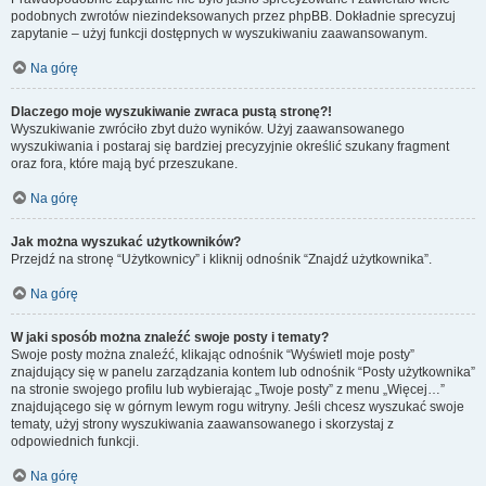
podobnych zwrotów niezindeksowanych przez phpBB. Dokładnie sprecyzuj
zapytanie – użyj funkcji dostępnych w wyszukiwaniu zaawansowanym.
Na górę
Dlaczego moje wyszukiwanie zwraca pustą stronę?!
Wyszukiwanie zwróciło zbyt dużo wyników. Użyj zaawansowanego
wyszukiwania i postaraj się bardziej precyzyjnie określić szukany fragment
oraz fora, które mają być przeszukane.
Na górę
Jak można wyszukać użytkowników?
Przejdź na stronę “Użytkownicy” i kliknij odnośnik “Znajdź użytkownika”.
Na górę
W jaki sposób można znaleźć swoje posty i tematy?
Swoje posty można znaleźć, klikając odnośnik “Wyświetl moje posty”
znajdujący się w panelu zarządzania kontem lub odnośnik “Posty użytkownika”
na stronie swojego profilu lub wybierając „Twoje posty” z menu „Więcej…”
znajdującego się w górnym lewym rogu witryny. Jeśli chcesz wyszukać swoje
tematy, użyj strony wyszukiwania zaawansowanego i skorzystaj z
odpowiednich funkcji.
Na górę