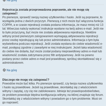
Na górę
Rejestracja została przeprowadzona poprawnie, ale nie mogę się
zalogować!
Po pierwsze, sprawdź swoją nazwę użytkownika i hasło. Jeśli są poprawne, to
wystąpiła jedna z dwóch przyczyn. Pierwszą z nich może być włączona funkcja
COPPA, a w czasie rejestracji została podana informacja, że masz mniej niż 13
lat. Wówczas należy wykonać instrukcje wysłane na twój adres e-mail. Jeśli nie
to było przyczyną, być może nie została aktywowana rejestracja. Niektóre
witryny przed pierwszym zalogowaniem wymagają aktywowania rejestracji
przez osobę rejestrującą się lub przez administratora. Informacja o tym była
wyświetlona podczas rejestracji. Jeśli została wysłana do ciebie wiadomość e-
mail, postępuj zgodnie z zawartymi w niej instrukcjami. Jeżeli taka wiadomość
do ciebie nie dotarła, być może został podany nieprawidłowy adres e-mail lub
wiadomość została zatrzymana przez filtr antyspamowy. Jeśli na pewno
podany przez ciebie adres e-mail jest prawidłowy, spróbuj skontaktować się z
administratorem.
Na górę
Dlaczego nie mogę się zalogować?
Powodów może być kilka. Po pierwsze sprawdź, czy twoja nazwa użytkownika
i hasło są prawidłowe. Jeżeli są prawidłowe, skontaktuj się z właścicielem
witryny i zapytaj, czy cię nie zablokowano. Istnieje też prawdopodobieństwo,
że problem powoduje błędna konfiguracja witryny, na której znajduje się forum.
Skontaktuj się z właścicielem witryny i powiadom go o tym problemie. Musi on
go naprawić.