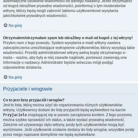
automatyczne usuwanie wiadomości od danego nadawcy. Jeżeli otrzymujesz
od kogoś obraźliwe prywatne wiadomości, poinformuj o tym moderatorów
witryny, którzy będą mogli zabronić takiemu użytkownikowi wysyłania
jakichkolwiek prywatnych wiadomości.
Na górę
Otrzymałem/otrzymałam spam lub obraźliwy e-mail od kogoś z tej witryny!
Przykro nam z tego powodu. System wysyłania e-maili witryny zawiera
zabezpieczenia umożliwiające wytropienie użytkowników, którzy wysyłają takie
wiadomości. Prześlij administratorowi witryny pełną kopię otrzymanego e-
maila – ważne, aby były w niej zawarte nagłówki, ponieważ zawierają one
informacje o nadawcy. Administrator będzie wówczas mógł podjąć
odpowiednie działania.
Na górę
Przyjaciele i wrogowie
Co to jest lista przyjaciół i wrogów?
Jest to lista, którą można użyć do organizowania różnych użytkowników
witryny. Użytkownicy dodani do listy przyjaciół będą wyświetleni na karcie
Przyjaciele
znajdującej się w panelu zarządzania kontem. Z tego poziomu
można szybko sprawdzić ich status, a także wysłać prywatną wiadomość.
Zależnie od używanego stylu witryny, posty tych użytkowników mogą być
wyróżniane. Jeśli użytkownik zostanie dodany do listy wrogów, wszystkie posty
przez niego napisane domyślnie nie będą wyświetlane.