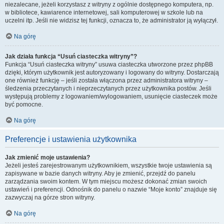
niezalecane, jeżeli korzystasz z witryny z ogólnie dostępnego komputera, np.
w bibliotece, kawiarence internetowej, sali komputerowej w szkole lub na
uczelni itp. Jeśli nie widzisz tej funkcji, oznacza to, że administrator ją wyłączył.
Na górę
Jak działa funkcja “Usuń ciasteczka witryny”?
Funkcja “Usuń ciasteczka witryny” usuwa ciasteczka utworzone przez phpBB
dzięki, którym użytkownik jest autoryzowany i logowany do witryny. Dostarczają
one również funkcję – jeśli została włączona przez administratora witryny –
śledzenia przeczytanych i nieprzeczytanych przez użytkownika postów. Jeśli
występują problemy z logowaniem/wylogowaniem, usunięcie ciasteczek może
być pomocne.
Na górę
Preferencje i ustawienia użytkownika
Jak zmienić moje ustawienia?
Jeżeli jesteś zarejestrowanym użytkownikiem, wszystkie twoje ustawienia są
zapisywane w bazie danych witryny. Aby je zmienić, przejdź do panelu
zarządzania swoim kontem. W tym miejscu możesz dokonać zmian swoich
ustawień i preferencji. Odnośnik do panelu o nazwie “Moje konto” znajduje się
zazwyczaj na górze stron witryny.
Na górę