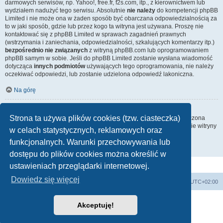
darmowych serwisów, np. Yahoo!, free.fr, f2s.com, itp., z kierownictwem lub
wydziałem nadużyć tego serwisu. Absolutnie
nie należy
do kompetencji phpBB
Limited i nie może ona w żaden sposób być obarczana odpowiedzialnością za
to w jaki sposób, gdzie lub przez kogo ta witryna jest używana. Proszę nie
kontaktować się z phpBB Limited w sprawach zagadnień prawnych
(wstrzymania i zaniechania, odpowiedzialności, szkalujących komentarzy itp.)
bezpośrednio nie związanych
z witryną phpBB.com lub oprogramowaniem
phpBB samym w sobie. Jeśli do phpBB Limited zostanie wysłana wiadomość
dotycząca
innych podmiotów
używających tego oprogramowania, nie należy
oczekiwać odpowiedzi, lub zostanie udzielona odpowiedź lakoniczna.
Na górę
Jak nawiązać kontakt z administratorem witryny?
Strona ta używa plików cookies (tzw. ciasteczka)
Wszyscy użytkownicy witryny mogą używać – jeśli funkcja ta jest włączona
przez administratora witryny – formularza „Kontakt z nami”. Członkowie witryny
w celach statystycznych, reklamowych oraz
mogą także używać odnośnika „Zespół administracyjny”.
funkcjonalnych. Warunki przechowywania lub
Na górę
dostępu do plików cookies można określić w
ustawieniach przeglądarki internetowej.
Dowiedz się więcej
Strona domowa
Strona główna
Strefa czasowa
UTC+02:00
Technologię dostarcza
phpBB
® Forum Software © phpBB Limited
Akceptuję!
Polski pakiet językowy dostarcza
phpBB.pl
Zasady ochrony danych osobowych
|
Regulamin