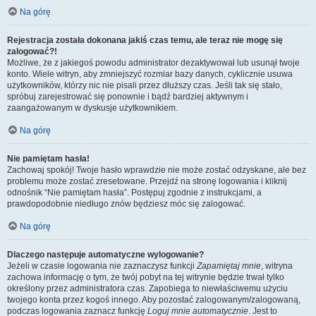
Na górę
Rejestracja została dokonana jakiś czas temu, ale teraz nie mogę się
zalogować?!
Możliwe, że z jakiegoś powodu administrator dezaktywował lub usunął twoje
konto. Wiele witryn, aby zmniejszyć rozmiar bazy danych, cyklicznie usuwa
użytkowników, którzy nic nie pisali przez dłuższy czas. Jeśli tak się stało,
spróbuj zarejestrować się ponownie i bądź bardziej aktywnym i
zaangażowanym w dyskusje użytkownikiem.
Na górę
Nie pamiętam hasła!
Zachowaj spokój! Twoje hasło wprawdzie nie może zostać odzyskane, ale bez
problemu może zostać zresetowane. Przejdź na stronę logowania i kliknij
odnośnik “Nie pamiętam hasła”. Postępuj zgodnie z instrukcjami, a
prawdopodobnie niedługo znów będziesz móc się zalogować.
Na górę
Dlaczego następuje automatyczne wylogowanie?
Jeżeli w czasie logowania nie zaznaczysz funkcji
Zapamiętaj mnie
, witryna
zachowa informację o tym, że twój pobyt na tej witrynie będzie trwał tylko
określony przez administratora czas. Zapobiega to niewłaściwemu użyciu
twojego konta przez kogoś innego. Aby pozostać zalogowanym/zalogowaną,
podczas logowania zaznacz funkcję
Loguj mnie automatycznie
. Jest to