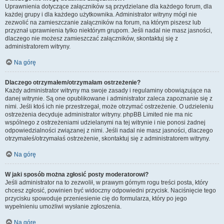
Uprawnienia dotyczące załączników są przydzielane dla każdego forum, dla
każdej grupy i dla każdego użytkownika. Administrator witryny mógł nie
zezwolić na zamieszczanie załączników na forum, na którym piszesz lub
przyznał uprawnienia tylko niektórym grupom. Jeśli nadal nie masz jasności,
dlaczego nie możesz zamieszczać załączników, skontaktuj się z
administratorem witryny.
Na górę
Dlaczego otrzymałem/otrzymałam ostrzeżenie?
Każdy administrator witryny ma swoje zasady i regulaminy obowiązujące na
danej witrynie. Są one opublikowane i administrator zaleca zapoznanie się z
nimi. Jeśli ktoś ich nie przestrzegał, może otrzymać ostrzeżenie. O udzieleniu
ostrzeżenia decyduje administrator witryny. phpBB Limited nie ma nic
wspólnego z ostrzeżeniami udzielanymi na tej witrynie i nie ponosi żadnej
odpowiedzialności związanej z nimi. Jeśli nadal nie masz jasności, dlaczego
otrzymałeś/otrzymałaś ostrzeżenie, skontaktuj się z administratorem witryny.
Na górę
W jaki sposób można zgłosić posty moderatorowi?
Jeśli administrator na to zezwolił, w prawym górnym rogu treści posta, który
chcesz zgłosić, powinien być widoczny odpowiedni przycisk. Naciśnięcie tego
przycisku spowoduje przeniesienie cię do formularza, który po jego
wypełnieniu umożliwi wysłanie zgłoszenia.
Na górę