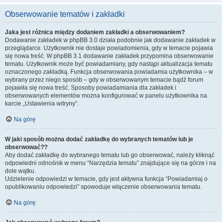
Obserwowanie tematów i zakładki
Jaka jest różnica między dodaniem zakładki a obserwowaniem?
Dodawanie zakładek w phpBB 3.0 działa podobnie jak dodawanie zakładek w
przeglądarce. Użytkownik nie dostaje powiadomienia, gdy w temacie pojawia
się nowa treść. W phpBB 3.1 dodawanie zakładek przypomina obserwowanie
tematu. Użytkownik może być powiadamiany, gdy nastąpi aktualizacja tematu
oznaczonego zakładką. Funkcja obserwowania powiadamia użytkownika – w
wybrany przez niego sposób – gdy w obserwowanym temacie bądź forum
pojawiła się nowa treść. Sposoby powiadamiania dla zakładek i
obserwowanych elementów można konfigurować w panelu użytkownika na
karcie „Ustawienia witryny”.
Na górę
W jaki sposób można dodać zakładkę do wybranych tematów lub je
obserwować??
Aby dodać zakładkę do wybranego tematu lub go obserwować, należy kliknąć
odpowiedni odnośnik w menu “Narzędzia tematu” znajdujące się na górze i na
dole wątku.
Udzielenie odpowiedzi w temacie, gdy jest aktywna funkcja “Powiadamiaj o
opublikowaniu odpowiedzi” spowoduje włączenie obserwowania tematu.
Na górę