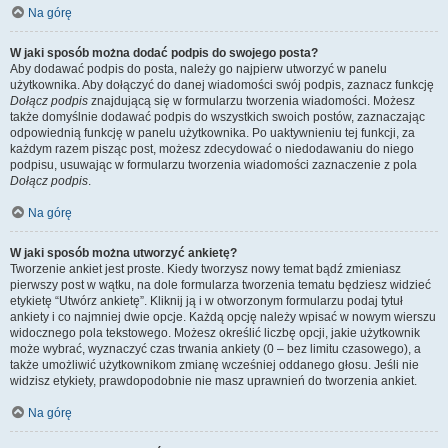
Na górę
W jaki sposób można dodać podpis do swojego posta?
Aby dodawać podpis do posta, należy go najpierw utworzyć w panelu
użytkownika. Aby dołączyć do danej wiadomości swój podpis, zaznacz funkcję
Dołącz podpis
znajdującą się w formularzu tworzenia wiadomości. Możesz
także domyślnie dodawać podpis do wszystkich swoich postów, zaznaczając
odpowiednią funkcję w panelu użytkownika. Po uaktywnieniu tej funkcji, za
każdym razem pisząc post, możesz zdecydować o niedodawaniu do niego
podpisu, usuwając w formularzu tworzenia wiadomości zaznaczenie z pola
Dołącz podpis
.
Na górę
W jaki sposób można utworzyć ankietę?
Tworzenie ankiet jest proste. Kiedy tworzysz nowy temat bądź zmieniasz
pierwszy post w wątku, na dole formularza tworzenia tematu będziesz widzieć
etykietę “Utwórz ankietę”. Kliknij ją i w otworzonym formularzu podaj tytuł
ankiety i co najmniej dwie opcje. Każdą opcję należy wpisać w nowym wierszu
widocznego pola tekstowego. Możesz określić liczbę opcji, jakie użytkownik
może wybrać, wyznaczyć czas trwania ankiety (0 – bez limitu czasowego), a
także umożliwić użytkownikom zmianę wcześniej oddanego głosu. Jeśli nie
widzisz etykiety, prawdopodobnie nie masz uprawnień do tworzenia ankiet.
Na górę