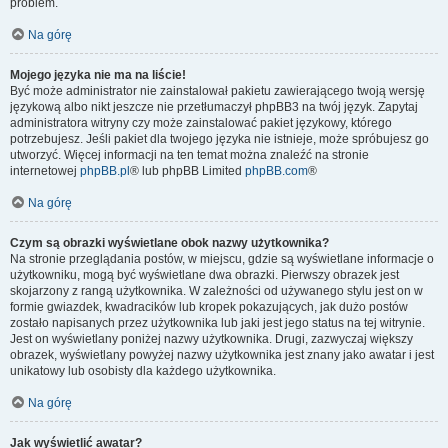
problem.
Na górę
Mojego języka nie ma na liście!
Być może administrator nie zainstalował pakietu zawierającego twoją wersję
językową albo nikt jeszcze nie przetłumaczył phpBB3 na twój język. Zapytaj
administratora witryny czy może zainstalować pakiet językowy, którego
potrzebujesz. Jeśli pakiet dla twojego języka nie istnieje, może spróbujesz go
utworzyć. Więcej informacji na ten temat można znaleźć na stronie
internetowej
phpBB.pl
® lub phpBB Limited
phpBB.com
®
Na górę
Czym są obrazki wyświetlane obok nazwy użytkownika?
Na stronie przeglądania postów, w miejscu, gdzie są wyświetlane informacje o
użytkowniku, mogą być wyświetlane dwa obrazki. Pierwszy obrazek jest
skojarzony z rangą użytkownika. W zależności od używanego stylu jest on w
formie gwiazdek, kwadracików lub kropek pokazujących, jak dużo postów
zostało napisanych przez użytkownika lub jaki jest jego status na tej witrynie.
Jest on wyświetlany poniżej nazwy użytkownika. Drugi, zazwyczaj większy
obrazek, wyświetlany powyżej nazwy użytkownika jest znany jako awatar i jest
unikatowy lub osobisty dla każdego użytkownika.
Na górę
Jak wyświetlić awatar?