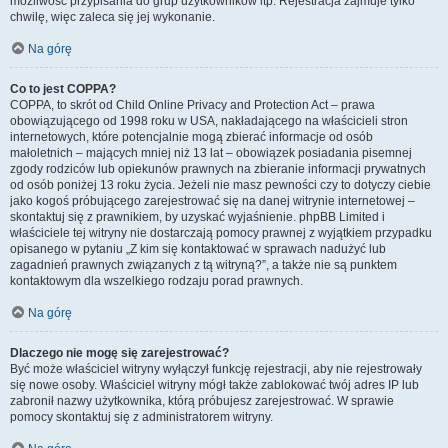
możliwość przypisania do grup użytkowników itp. Rejestracja zajmuje tylko
chwilę, więc zaleca się jej wykonanie.
Na górę
Co to jest COPPA?
COPPA, to skrót od Child Online Privacy and Protection Act – prawa
obowiązującego od 1998 roku w USA, nakładającego na właścicieli stron
internetowych, które potencjalnie mogą zbierać informacje od osób
małoletnich – mających mniej niż 13 lat – obowiązek posiadania pisemnej
zgody rodziców lub opiekunów prawnych na zbieranie informacji prywatnych
od osób poniżej 13 roku życia. Jeżeli nie masz pewności czy to dotyczy ciebie
jako kogoś próbującego zarejestrować się na danej witrynie internetowej –
skontaktuj się z prawnikiem, by uzyskać wyjaśnienie. phpBB Limited i
właściciele tej witryny nie dostarczają pomocy prawnej z wyjątkiem przypadku
opisanego w pytaniu „Z kim się kontaktować w sprawach nadużyć lub
zagadnień prawnych związanych z tą witryną?”, a także nie są punktem
kontaktowym dla wszelkiego rodzaju porad prawnych.
Na górę
Dlaczego nie mogę się zarejestrować?
Być może właściciel witryny wyłączył funkcję rejestracji, aby nie rejestrowały
się nowe osoby. Właściciel witryny mógł także zablokować twój adres IP lub
zabronił nazwy użytkownika, którą próbujesz zarejestrować. W sprawie
pomocy skontaktuj się z administratorem witryny.