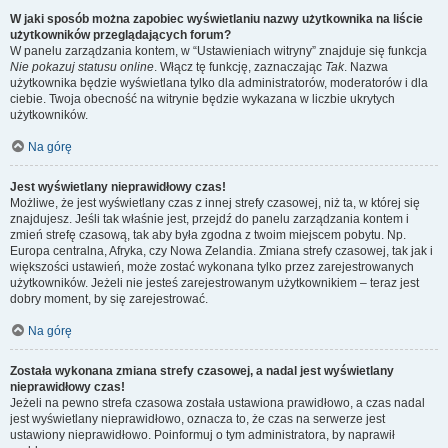
W jaki sposób można zapobiec wyświetlaniu nazwy użytkownika na liście
użytkowników przeglądających forum?
W panelu zarządzania kontem, w “Ustawieniach witryny” znajduje się funkcja
Nie pokazuj statusu online
. Włącz tę funkcję, zaznaczając
Tak
. Nazwa
użytkownika będzie wyświetlana tylko dla administratorów, moderatorów i dla
ciebie. Twoja obecność na witrynie będzie wykazana w liczbie ukrytych
użytkowników.
Na górę
Jest wyświetlany nieprawidłowy czas!
Możliwe, że jest wyświetlany czas z innej strefy czasowej, niż ta, w której się
znajdujesz. Jeśli tak właśnie jest, przejdź do panelu zarządzania kontem i
zmień strefę czasową, tak aby była zgodna z twoim miejscem pobytu. Np.
Europa centralna, Afryka, czy Nowa Zelandia. Zmiana strefy czasowej, tak jak i
większości ustawień, może zostać wykonana tylko przez zarejestrowanych
użytkowników. Jeżeli nie jesteś zarejestrowanym użytkownikiem – teraz jest
dobry moment, by się zarejestrować.
Na górę
Została wykonana zmiana strefy czasowej, a nadal jest wyświetlany
nieprawidłowy czas!
Jeżeli na pewno strefa czasowa została ustawiona prawidłowo, a czas nadal
jest wyświetlany nieprawidłowo, oznacza to, że czas na serwerze jest
ustawiony nieprawidłowo. Poinformuj o tym administratora, by naprawił