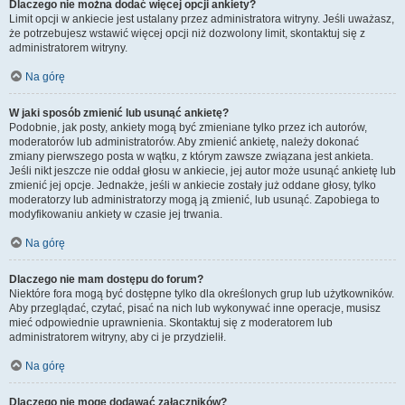
Dlaczego nie można dodać więcej opcji ankiety?
Limit opcji w ankiecie jest ustalany przez administratora witryny. Jeśli uważasz,
że potrzebujesz wstawić więcej opcji niż dozwolony limit, skontaktuj się z
administratorem witryny.
Na górę
W jaki sposób zmienić lub usunąć ankietę?
Podobnie, jak posty, ankiety mogą być zmieniane tylko przez ich autorów,
moderatorów lub administratorów. Aby zmienić ankietę, należy dokonać
zmiany pierwszego posta w wątku, z którym zawsze związana jest ankieta.
Jeśli nikt jeszcze nie oddał głosu w ankiecie, jej autor może usunąć ankietę lub
zmienić jej opcje. Jednakże, jeśli w ankiecie zostały już oddane głosy, tylko
moderatorzy lub administratorzy mogą ją zmienić, lub usunąć. Zapobiega to
modyfikowaniu ankiety w czasie jej trwania.
Na górę
Dlaczego nie mam dostępu do forum?
Niektóre fora mogą być dostępne tylko dla określonych grup lub użytkowników.
Aby przeglądać, czytać, pisać na nich lub wykonywać inne operacje, musisz
mieć odpowiednie uprawnienia. Skontaktuj się z moderatorem lub
administratorem witryny, aby ci je przydzielił.
Na górę
Dlaczego nie mogę dodawać załączników?