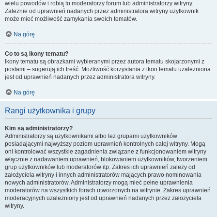
wielu powodów i robią to moderatorzy forum lub administratorzy witryny.
Zależnie od uprawnień nadanych przez administratora witryny użytkownik
może mieć możliwość zamykania swoich tematów.
Na górę
Co to są ikony tematu?
Ikony tematu są obrazkami wybieranymi przez autora tematu skojarzonymi z
postami – sugerują ich treść. Możliwość korzystania z ikon tematu uzależniona
jest od uprawnień nadanych przez administratora witryny.
Na górę
Rangi użytkownika i grupy
Kim są administratorzy?
Administratorzy są użytkownikami albo też grupami użytkowników
posiadającymi najwyższy poziom uprawnień kontrolnych całej witryny. Mogą
oni kontrolować wszystkie zagadnienia związane z funkcjonowaniem witryny
włącznie z nadawaniem uprawnień, blokowaniem użytkowników, tworzeniem
grup użytkowników lub moderatorów itp. Zakres ich uprawnień zależy od
założyciela witryny i innych administratorów mających prawo nominowania
nowych administratorów. Administratorzy mogą mieć pełne uprawnienia
moderatorów na wszystkich forach utworzonych na witrynie. Zakres uprawnień
moderacyjnych uzależniony jest od uprawnień nadanych przez założyciela
witryny.