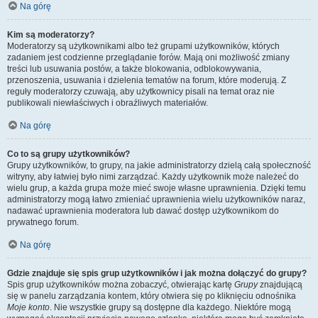
Na górę
Kim są moderatorzy?
Moderatorzy są użytkownikami albo też grupami użytkowników, których
zadaniem jest codzienne przeglądanie forów. Mają oni możliwość zmiany
treści lub usuwania postów, a także blokowania, odblokowywania,
przenoszenia, usuwania i dzielenia tematów na forum, które moderują. Z
reguły moderatorzy czuwają, aby użytkownicy pisali na temat oraz nie
publikowali niewłaściwych i obraźliwych materiałów.
Na górę
Co to są grupy użytkowników?
Grupy użytkowników, to grupy, na jakie administratorzy dzielą całą społeczność
witryny, aby łatwiej było nimi zarządzać. Każdy użytkownik może należeć do
wielu grup, a każda grupa może mieć swoje własne uprawnienia. Dzięki temu
administratorzy mogą łatwo zmieniać uprawnienia wielu użytkowników naraz,
nadawać uprawnienia moderatora lub dawać dostęp użytkownikom do
prywatnego forum.
Na górę
Gdzie znajduje się spis grup użytkowników i jak można dołączyć do grupy?
Spis grup użytkowników można zobaczyć, otwierając kartę
Grupy
znajdującą
się w panelu zarządzania kontem, który otwiera się po kliknięciu odnośnika
Moje konto
. Nie wszystkie grupy są dostępne dla każdego. Niektóre mogą