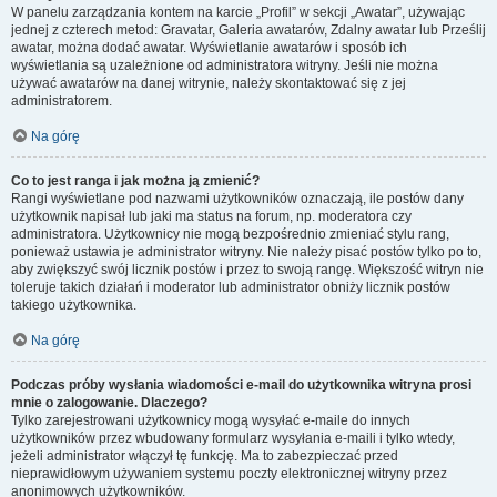
W panelu zarządzania kontem na karcie „Profil” w sekcji „Awatar”, używając
jednej z czterech metod: Gravatar, Galeria awatarów, Zdalny awatar lub Prześlij
awatar, można dodać awatar. Wyświetlanie awatarów i sposób ich
wyświetlania są uzależnione od administratora witryny. Jeśli nie można
używać awatarów na danej witrynie, należy skontaktować się z jej
administratorem.
Na górę
Co to jest ranga i jak można ją zmienić?
Rangi wyświetlane pod nazwami użytkowników oznaczają, ile postów dany
użytkownik napisał lub jaki ma status na forum, np. moderatora czy
administratora. Użytkownicy nie mogą bezpośrednio zmieniać stylu rang,
ponieważ ustawia je administrator witryny. Nie należy pisać postów tylko po to,
aby zwiększyć swój licznik postów i przez to swoją rangę. Większość witryn nie
toleruje takich działań i moderator lub administrator obniży licznik postów
takiego użytkownika.
Na górę
Podczas próby wysłania wiadomości e-mail do użytkownika witryna prosi
mnie o zalogowanie. Dlaczego?
Tylko zarejestrowani użytkownicy mogą wysyłać e-maile do innych
użytkowników przez wbudowany formularz wysyłania e-maili i tylko wtedy,
jeżeli administrator włączył tę funkcję. Ma to zabezpieczać przed
nieprawidłowym używaniem systemu poczty elektronicznej witryny przez
anonimowych użytkowników.