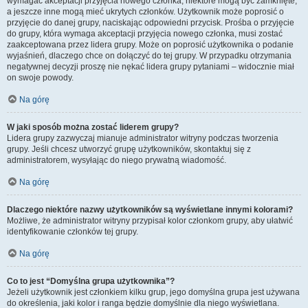
wymagać akceptacji przyjęcia nowego członka, niektóre mogą być zamknięte,
a jeszcze inne mogą mieć ukrytych członków. Użytkownik może poprosić o
przyjęcie do danej grupy, naciskając odpowiedni przycisk. Prośba o przyjęcie
do grupy, która wymaga akceptacji przyjęcia nowego członka, musi zostać
zaakceptowana przez lidera grupy. Może on poprosić użytkownika o podanie
wyjaśnień, dlaczego chce on dołączyć do tej grupy. W przypadku otrzymania
negatywnej decyzji proszę nie nękać lidera grupy pytaniami – widocznie miał
on swoje powody.
Na górę
W jaki sposób można zostać liderem grupy?
Lidera grupy zazwyczaj mianuje administrator witryny podczas tworzenia
grupy. Jeśli chcesz utworzyć grupę użytkowników, skontaktuj się z
administratorem, wysyłając do niego prywatną wiadomość.
Na górę
Dlaczego niektóre nazwy użytkowników są wyświetlane innymi kolorami?
Możliwe, że administrator witryny przypisał kolor członkom grupy, aby ułatwić
identyfikowanie członków tej grupy.
Na górę
Co to jest “Domyślna grupa użytkownika”?
Jeżeli użytkownik jest członkiem kilku grup, jego domyślna grupa jest używana
do określenia, jaki kolor i ranga będzie domyślnie dla niego wyświetlana.