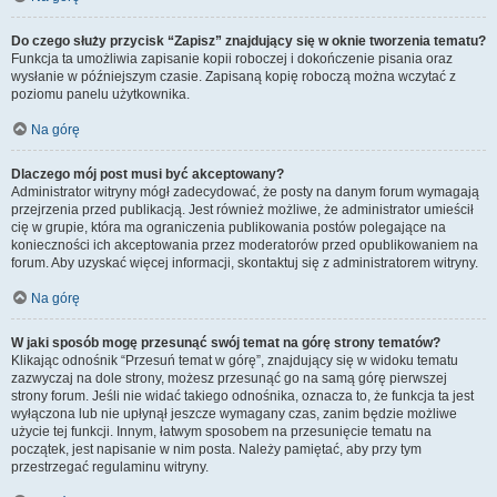
Do czego służy przycisk “Zapisz” znajdujący się w oknie tworzenia tematu?
Funkcja ta umożliwia zapisanie kopii roboczej i dokończenie pisania oraz
wysłanie w późniejszym czasie. Zapisaną kopię roboczą można wczytać z
poziomu panelu użytkownika.
Na górę
Dlaczego mój post musi być akceptowany?
Administrator witryny mógł zadecydować, że posty na danym forum wymagają
przejrzenia przed publikacją. Jest również możliwe, że administrator umieścił
cię w grupie, która ma ograniczenia publikowania postów polegające na
konieczności ich akceptowania przez moderatorów przed opublikowaniem na
forum. Aby uzyskać więcej informacji, skontaktuj się z administratorem witryny.
Na górę
W jaki sposób mogę przesunąć swój temat na górę strony tematów?
Klikając odnośnik “Przesuń temat w górę”, znajdujący się w widoku tematu
zazwyczaj na dole strony, możesz przesunąć go na samą górę pierwszej
strony forum. Jeśli nie widać takiego odnośnika, oznacza to, że funkcja ta jest
wyłączona lub nie upłynął jeszcze wymagany czas, zanim będzie możliwe
użycie tej funkcji. Innym, łatwym sposobem na przesunięcie tematu na
początek, jest napisanie w nim posta. Należy pamiętać, aby przy tym
przestrzegać regulaminu witryny.