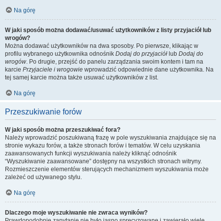
Na górę
W jaki sposób można dodawać/usuwać użytkowników z listy przyjaciół lub
wrogów?
Można dodawać użytkowników na dwa sposoby. Po pierwsze, klikając w
profilu wybranego użytkownika odnośnik
Dodaj do przyjaciół
lub
Dodaj do
wrogów
. Po drugie, przejść do panelu zarządzania swoim kontem i tam na
karcie
Przyjaciele i wrogowie
wprowadzić odpowiednie dane użytkownika. Na
tej samej karcie można także usuwać użytkowników z list.
Na górę
Przeszukiwanie forów
W jaki sposób można przeszukiwać fora?
Należy wprowadzić poszukiwaną frazę w pole wyszukiwania znajdujące się na
stronie wykazu forów, a także stronach forów i tematów. W celu uzyskania
zaawansowanych funkcji wyszukiwania należy kliknąć odnośnik
“Wyszukiwanie zaawansowane” dostępny na wszystkich stronach witryny.
Rozmieszczenie elementów sterujących mechanizmem wyszukiwania może
zależeć od używanego stylu.
Na górę
Dlaczego moje wyszukiwanie nie zwraca wyników?
Prawdopodobnie zapytanie nie było jasno sprecyzowane i zawierało wiele