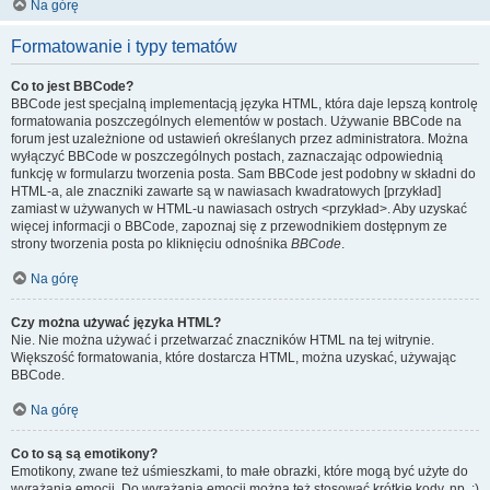
Na górę
Formatowanie i typy tematów
Co to jest BBCode?
BBCode jest specjalną implementacją języka HTML, która daje lepszą kontrolę
formatowania poszczególnych elementów w postach. Używanie BBCode na
forum jest uzależnione od ustawień określanych przez administratora. Można
wyłączyć BBCode w poszczególnych postach, zaznaczając odpowiednią
funkcję w formularzu tworzenia posta. Sam BBCode jest podobny w składni do
HTML-a, ale znaczniki zawarte są w nawiasach kwadratowych [przykład]
zamiast w używanych w HTML-u nawiasach ostrych <przykład>. Aby uzyskać
więcej informacji o BBCode, zapoznaj się z przewodnikiem dostępnym ze
strony tworzenia posta po kliknięciu odnośnika
BBCode
.
Na górę
Czy można używać języka HTML?
Nie. Nie można używać i przetwarzać znaczników HTML na tej witrynie.
Większość formatowania, które dostarcza HTML, można uzyskać, używając
BBCode.
Na górę
Co to są są emotikony?
Emotikony, zwane też uśmieszkami, to małe obrazki, które mogą być użyte do
wyrażania emocji. Do wyrażania emocji można też stosować krótkie kody, np. :)