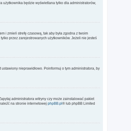
a użytkownika będzie wyświetlana tylko dla administratorów,
ontem i zmień strefę czasową, tak aby była zgodna z twoim
tylko przez zarejestrowanych użytkowników. Jeżeli nie jesteś
t ustawiony nieprawidłowo. Poinformuj o tym administratora, by
Zapytaj administratora witryny czy może zainstalować pakiet
naleźć na stronie internetowej
phpBB.pl
® lub phpBB Limited