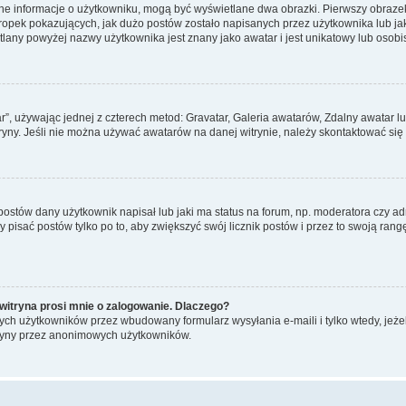
ane informacje o użytkowniku, mogą być wyświetlane dwa obrazki. Pierwszy obrazek
pek pokazujących, jak dużo postów zostało napisanych przez użytkownika lub jaki j
lany powyżej nazwy użytkownika jest znany jako awatar i jest unikatowy lub osobi
ar”, używając jednej z czterech metod: Gravatar, Galeria awatarów, Zdalny awatar 
ryny. Jeśli nie można używać awatarów na danej witrynie, należy skontaktować się 
stów dany użytkownik napisał lub jaki ma status na forum, np. moderatora czy a
y pisać postów tylko po to, aby zwiększyć swój licznik postów i przez to swoją rangę
witryna prosi mnie o zalogowanie. Dlaczego?
ch użytkowników przez wbudowany formularz wysyłania e-maili i tylko wtedy, jeżeli
ryny przez anonimowych użytkowników.