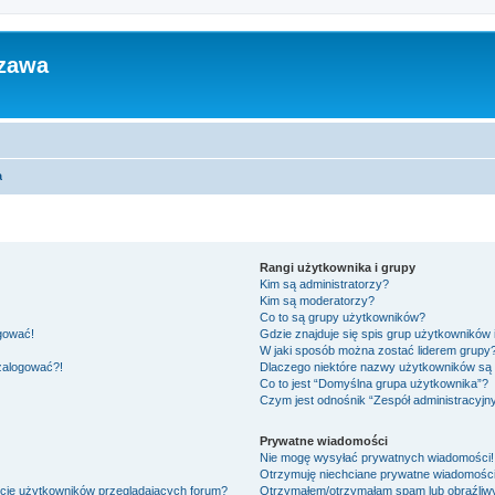
zawa
a
Rangi użytkownika i grupy
Kim są administratorzy?
Kim są moderatorzy?
Co to są grupy użytkowników?
ogować!
Gdzie znajduje się spis grup użytkowników
W jaki sposób można zostać liderem grupy
 zalogować?!
Dlaczego niektóre nazwy użytkowników są 
Co to jest “Domyślna grupa użytkownika”?
Czym jest odnośnik “Zespół administracyjn
Prywatne wiadomości
Nie mogę wysyłać prywatnych wiadomości!
Otrzymuję niechciane prywatne wiadomości
ście użytkowników przeglądających forum?
Otrzymałem/otrzymałam spam lub obraźliwy 