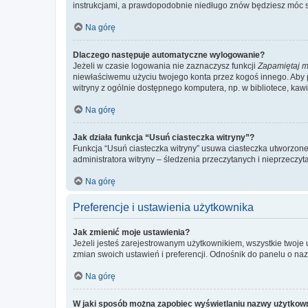
instrukcjami, a prawdopodobnie niedługo znów będziesz móc 
Na górę
Dlaczego następuje automatyczne wylogowanie?
Jeżeli w czasie logowania nie zaznaczysz funkcji
Zapamiętaj m
niewłaściwemu użyciu twojego konta przez kogoś innego. Ab
witryny z ogólnie dostępnego komputera, np. w bibliotece, kawiar
Na górę
Jak działa funkcja “Usuń ciasteczka witryny”?
Funkcja “Usuń ciasteczka witryny” usuwa ciasteczka utworzone 
administratora witryny – śledzenia przeczytanych i nieprzec
Na górę
Preferencje i ustawienia użytkownika
Jak zmienić moje ustawienia?
Jeżeli jesteś zarejestrowanym użytkownikiem, wszystkie twoje
zmian swoich ustawień i preferencji. Odnośnik do panelu o nazw
Na górę
W jaki sposób można zapobiec wyświetlaniu nazwy użytkown