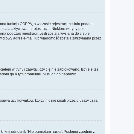
ona funkcja COPPA, a w czasie rejestracji została podana
została aktywowana rejestracja. Niektóre witryny przed
na podczas rejestracji. Jeśli została wysłana do ciebie
rawidłowy adres e-mail lub wiadomość została zatrzymana przez
lem witryny i zapytaj, czy cię nie zablokowano. Istnieje też
wiadom go o tym problemie. Musi on go naprawić.
suwa użytkowników, którzy nic nie pisali przez dłuższy czas.
liknij odnośnik “Nie pamiętam hasła”. Postępuj zgodnie z