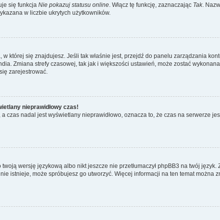
je się funkcja
Nie pokazuj statusu online
. Włącz tę funkcję, zaznaczając
Tak
. Nazw
wykazana w liczbie ukrytych użytkowników.
ta, w której się znajdujesz. Jeśli tak właśnie jest, przejdź do panelu zarządzania k
dia. Zmiana strefy czasowej, tak jak i większości ustawień, może zostać wykonana 
się zarejestrować.
wietlany nieprawidłowy czas!
a czas nadal jest wyświetlany nieprawidłowo, oznacza to, że czas na serwerze jes
 twoją wersję językową albo nikt jeszcze nie przetłumaczył phpBB3 na twój język. 
a nie istnieje, może spróbujesz go utworzyć. Więcej informacji na ten temat można z