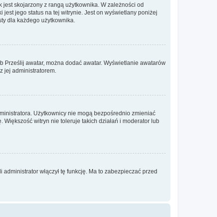
 jest skojarzony z rangą użytkownika. W zależności od
est jego status na tej witrynie. Jest on wyświetlany poniżej
sty dla każdego użytkownika.
lub Prześlij awatar, można dodać awatar. Wyświetlanie awatarów
z jej administratorem.
dministratora. Użytkownicy nie mogą bezpośrednio zmieniać
. Większość witryn nie toleruje takich działań i moderator lub
 administrator włączył tę funkcję. Ma to zabezpieczać przed