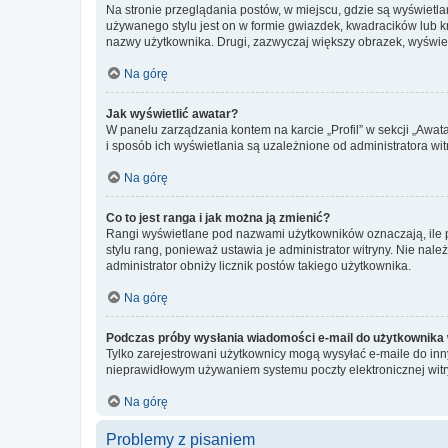
Na stronie przeglądania postów, w miejscu, gdzie są wyświetl
używanego stylu jest on w formie gwiazdek, kwadracików lub kro
nazwy użytkownika. Drugi, zazwyczaj większy obrazek, wyświet
Na górę
Jak wyświetlić awatar?
W panelu zarządzania kontem na karcie „Profil” w sekcji „Awat
i sposób ich wyświetlania są uzależnione od administratora wit
Na górę
Co to jest ranga i jak można ją zmienić?
Rangi wyświetlane pod nazwami użytkowników oznaczają, ile po
stylu rang, ponieważ ustawia je administrator witryny. Nie należ
administrator obniży licznik postów takiego użytkownika.
Na górę
Podczas próby wysłania wiadomości e-mail do użytkownika 
Tylko zarejestrowani użytkownicy mogą wysyłać e-maile do inny
nieprawidłowym używaniem systemu poczty elektronicznej wit
Na górę
Problemy z pisaniem