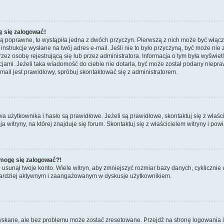
ę się zalogować!
są poprawne, to wystąpiła jedna z dwóch przyczyn. Pierwszą z nich może być włącz
nstrukcje wysłane na twój adres e-mail. Jeśli nie to było przyczyną, być może nie 
 osobę rejestrującą się lub przez administratora. Informacja o tym była wyświetlo
kcjami. Jeżeli taka wiadomość do ciebie nie dotarła, być może został podany niep
mail jest prawidłowy, spróbuj skontaktować się z administratorem.
żytkownika i hasło są prawidłowe. Jeżeli są prawidłowe, skontaktuj się z właścicie
itryny, na której znajduje się forum. Skontaktuj się z właścicielem witryny i po
e mogę się zalogować?!
sunął twoje konto. Wiele witryn, aby zmniejszyć rozmiar bazy danych, cyklicznie u
dź bardziej aktywnym i zaangażowanym w dyskusje użytkownikiem.
kane, ale bez problemu może zostać zresetowane. Przejdź na stronę logowania i k