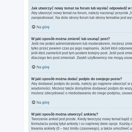
Jak utworzyć nowy temat na forum lub wysłać odpowiedź w
Aby utworzyć nowy temat na forum, należy nacisnąć przycisk 
zarejestrować. Na dole strony forum lub strony tematów jest 
Na górę
W jaki sposób można zmienić lub usunąć post?
Jeśli nie jesteś administratorem lub moderatorem, możesz zmie
tylko przez pewien czas po jego napisaniu. Jeżeli ktoś odpowiedz
jeśli ktoś zamieścił pod tym postem kolejny post. Jeśli post zm
dlaczego ten post zmieniali. Zwykli użytkownicy nie mogą usuw
Na górę
W jaki sposób można dodać podpis do swojego posta?
Aby dodawać podpis do posta, należy go najpierw utworzyć w 
wiadomości. Możesz także domyślnie dodawać podpis do wszyst
możesz zdecydować o niedodawaniu do niego podpisu, usuwaj
Na górę
W jaki sposób można utworzyć ankietę?
Tworzenie ankiet jest proste. Kiedy tworzysz nowy temat bądź z
formularzu podaj tytuł ankiety i co najmniej dwie opcje. Każ
trwania ankiety (0 – bez limitu czasowego), a także umożliwić