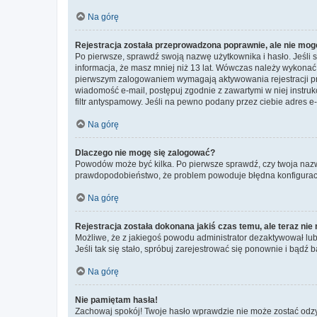
Na górę
Rejestracja została przeprowadzona poprawnie, ale nie mog
Po pierwsze, sprawdź swoją nazwę użytkownika i hasło. Jeśli 
informacja, że masz mniej niż 13 lat. Wówczas należy wykonać i
pierwszym zalogowaniem wymagają aktywowania rejestracji przez
wiadomość e-mail, postępuj zgodnie z zawartymi w niej instru
filtr antyspamowy. Jeśli na pewno podany przez ciebie adres e-
Na górę
Dlaczego nie mogę się zalogować?
Powodów może być kilka. Po pierwsze sprawdź, czy twoja nazwa u
prawdopodobieństwo, że problem powoduje błędna konfiguracja w
Na górę
Rejestracja została dokonana jakiś czas temu, ale teraz ni
Możliwe, że z jakiegoś powodu administrator dezaktywował lub u
Jeśli tak się stało, spróbuj zarejestrować się ponownie i bą
Na górę
Nie pamiętam hasła!
Zachowaj spokój! Twoje hasło wprawdzie nie może zostać odzys