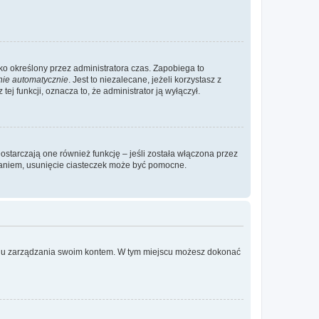
ylko określony przez administratora czas. Zapobiega to
nie automatycznie
. Jest to niezalecane, jeżeli korzystasz z
ej funkcji, oznacza to, że administrator ją wyłączył.
ostarczają one również funkcję – jeśli została włączona przez
waniem, usunięcie ciasteczek może być pomocne.
anelu zarządzania swoim kontem. W tym miejscu możesz dokonać