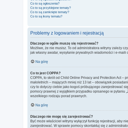
Co to są ogłoszenia?
Co to są przyklejone tematy?
Co to są zamknięte tematy?
Co to są ikony tematu?
Problemy z logowaniem i rejestracją
Dlaczego w ogóle muszę się rejestrować?
Możliwe, że nie musisz. To od administratora witryny zależy cz
jak własny awatar, wysyłanie prywatnych wiadomości i e-maili 
Na górę
Co to jest COPPA?
COPPA, to skrót od Child Online Privacy and Protection Act – 
małoletnich – mających mniej niż 13 lat – obowiązek posiadan
czy to dotyczy ciebie jako kogoś próbującego zarejestrować się 
pomocy prawnej z wyjątkiem przypadku opisanego w pytaniu „Z
wszelkiego rodzaju porad prawnych.
Na górę
Dlaczego nie mogę się zarejestrować?
Być może właściciel witryny wyłączył funkcję rejestracji, aby n
zarejestrować. W sprawie pomocy skontaktuj się z administrato