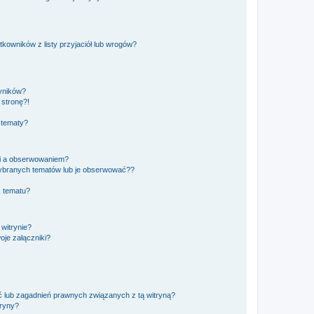
owników z listy przyjaciół lub wrogów?
yników?
stronę?!
 tematy?
ki a obserwowaniem?
ybranych tematów lub je obserwować??
, tematu?
 witrynie?
je załączniki?
 lub zagadnień prawnych związanych z tą witryną?
tryny?