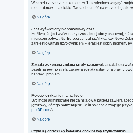
W panelu zarządzania kontem, w “Ustawieniach witryny” znajdu
moderatorów i dla ciebie. Twoja obecność na witrynie będzie 
Na górę
Jest wyświetlany nieprawidłowy czas!
Możliwe, że jest wyświetlany czas z innej strefy czasowej, niż 
miejscem pobytu. Np. Europa centralna, Afryka, czy Nowa Zelan
zarejestrowanym użytkownikiem – teraz jest dobry moment, by 
Na górę
Została wykonana zmiana strefy czasowej, a nadal jest wyś
Jeżeli na pewno strefa czasowa została ustawiona prawidłowo, 
naprawił problem.
Na górę
Mojego języka nie ma na liście!
Być może administrator nie zainstalował pakietu zawierającego
językowy, którego potrzebujesz. Jeśli pakiet dla twojego język
phpBB.com
®
Na górę
Czym są obrazki wyświetlane obok nazwy użytkownika?