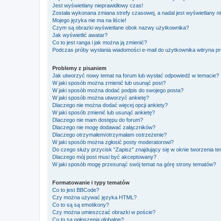
Jest wyświetlany nieprawidłowy czas!
Została wykonana zmiana strefy czasowej, a nadal jest wyświetlany n
Mojego języka nie ma na liście!
Czym są obrazki wyświetlane obok nazwy użytkownika?
Jak wyświetlić awatar?
Co to jest ranga i jak można ją zmienić?
Podczas próby wysłania wiadomości e-mail do użytkownika witryna pr
Problemy z pisaniem
Jak utworzyć nowy temat na forum lub wysłać odpowiedź w temacie?
W jaki sposób można zmienić lub usunąć post?
W jaki sposób można dodać podpis do swojego posta?
W jaki sposób można utworzyć ankietę?
Dlaczego nie można dodać więcej opcji ankiety?
W jaki sposób zmienić lub usunąć ankietę?
Dlaczego nie mam dostępu do forum?
Dlaczego nie mogę dodawać załączników?
Dlaczego otrzymałem/otrzymałam ostrzeżenie?
W jaki sposób można zgłosić posty moderatorowi?
Do czego służy przycisk “Zapisz” znajdujący się w oknie tworzenia t
Dlaczego mój post musi być akceptowany?
W jaki sposób mogę przesunąć swój temat na górę strony tematów?
Formatowanie i typy tematów
Co to jest BBCode?
Czy można używać języka HTML?
Co to są są emotikony?
Czy można umieszczać obrazki w poście?
Co to są ogłoszenia globalne?