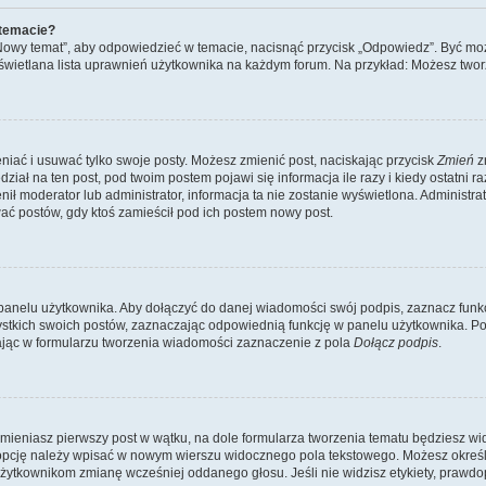
 temacie?
„Nowy temat”, aby odpowiedzieć w temacie, nacisnąć przycisk „Odpowiedz”. Być mo
wyświetlana lista uprawnień użytkownika na każdym forum. Na przykład: Możesz two
niać i usuwać tylko swoje posty. Możesz zmienić post, naciskając przycisk
Zmień
z
iał na ten post, pod twoim postem pojawi się informacja ile razy i kiedy ostatni raz
ienił moderator lub administrator, informacja ta nie zostanie wyświetlona. Administr
ać postów, gdy ktoś zamieścił pod ich postem nowy post.
panelu użytkownika. Aby dołączyć do danej wiadomości swój podpis, zaznacz funk
kich swoich postów, zaznaczając odpowiednią funkcję w panelu użytkownika. Po u
ąc w formularzu tworzenia wiadomości zaznaczenie z pola
Dołącz podpis
.
mieniasz pierwszy post w wątku, na dole formularza tworzenia tematu będziesz widzi
dą opcję należy wpisać w nowym wierszu widocznego pola tekstowego. Możesz określ
 użytkownikom zmianę wcześniej oddanego głosu. Jeśli nie widzisz etykiety, praw