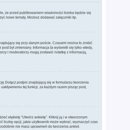
że, że przed publikowaniem wiadomości trzeba będzie się
rzyć nowe tematy, Możesz dodawać załączniki itp.
najdujący się przy danym poście. Czasami można to zrobić
 post był zmieniany. Informacja ta wyświetli się tylko wtedy,
atorzy i moderatorzy mogą zostawić notatkę z informacją,
cję
Dołącz podpis
znajdującą się w formularzu tworzenia
aktywnieniu tej funkcji, za każdym razem pisząc post,
eć etykietę “Utwórz ankietę”. Kliknij ją i w otworzonym
ić liczbę opcji, jakie użytkownik może wybrać, wyznaczyć czas
dopodobnie nie masz uprawnień do tworzenia ankiet.