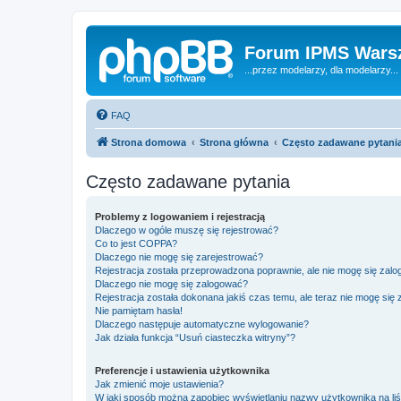
Forum IPMS Wars
...przez modelarzy, dla modelarzy...
FAQ
Strona domowa
Strona główna
Często zadawane pytani
Często zadawane pytania
Problemy z logowaniem i rejestracją
Dlaczego w ogóle muszę się rejestrować?
Co to jest COPPA?
Dlaczego nie mogę się zarejestrować?
Rejestracja została przeprowadzona poprawnie, ale nie mogę się zal
Dlaczego nie mogę się zalogować?
Rejestracja została dokonana jakiś czas temu, ale teraz nie mogę się
Nie pamiętam hasła!
Dlaczego następuje automatyczne wylogowanie?
Jak działa funkcja “Usuń ciasteczka witryny”?
Preferencje i ustawienia użytkownika
Jak zmienić moje ustawienia?
W jaki sposób można zapobiec wyświetlaniu nazwy użytkownika na li