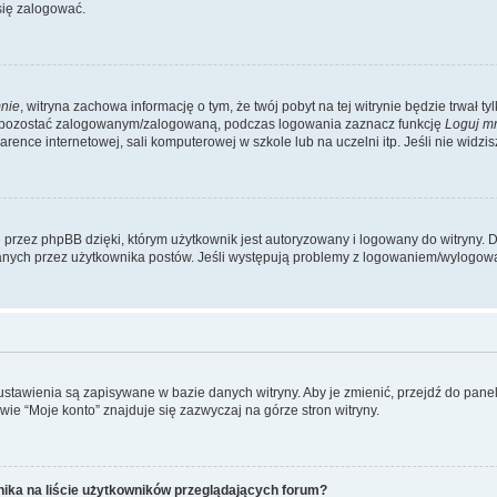
się zalogować.
nie
, witryna zachowa informację o tym, że twój pobyt na tej witrynie będzie trwał t
y pozostać zalogowanym/zalogowaną, podczas logowania zaznacz funkcję
Loguj m
ence internetowej, sali komputerowej w szkole lub na uczelni itp. Jeśli nie widzisz t
przez phpBB dzięki, którym użytkownik jest autoryzowany i logowany do witryny. D
zytanych przez użytkownika postów. Jeśli występują problemy z logowaniem/wylogo
 ustawienia są zapisywane w bazie danych witryny. Aby je zmienić, przejdź do p
ie “Moje konto” znajduje się zazwyczaj na górze stron witryny.
ika na liście użytkowników przeglądających forum?