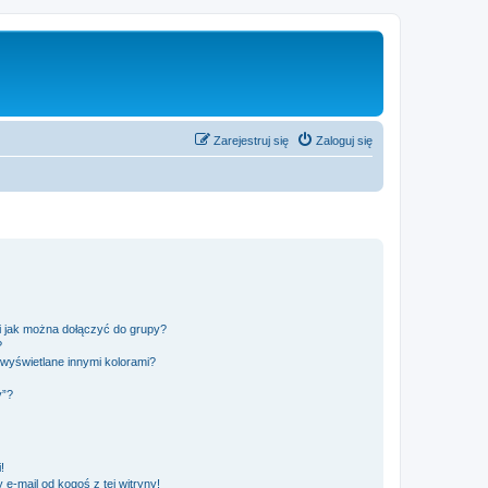
Zarejestruj się
Zaloguj się
 i jak można dołączyć do grupy?
?
wyświetlane innymi kolorami?
y”?
!
e-mail od kogoś z tej witryny!