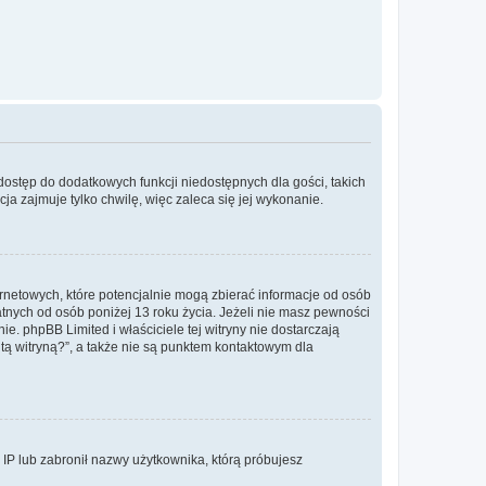
 dostęp do dodatkowych funkcji niedostępnych dla gości, takich
a zajmuje tylko chwilę, więc zaleca się jej wykonanie.
ernetowych, które potencjalnie mogą zbierać informacje od osób
tnych od osób poniżej 13 roku życia. Jeżeli nie masz pewności
e. phpBB Limited i właściciele tej witryny nie dostarczają
ą witryną?”, a także nie są punktem kontaktowym dla
s IP lub zabronił nazwy użytkownika, którą próbujesz