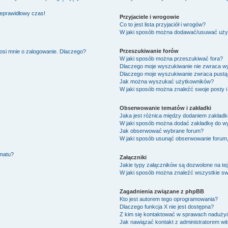
ieprawidłowy czas!
Przyjaciele i wrogowie
Co to jest lista przyjaciół i wrogów?
W jaki sposób można dodawać/usuwać użytk
Przeszukiwanie forów
osi mnie o zalogowanie. Dlaczego?
W jaki sposób można przeszukiwać fora?
Dlaczego moje wyszukiwanie nie zwraca w
Dlaczego moje wyszukiwanie zwraca pustą 
Jak można wyszukać użytkowników?
W jaki sposób można znaleźć swoje posty i
Obserwowanie tematów i zakładki
Jaka jest różnica między dodaniem zakład
W jaki sposób można dodać zakładkę do w
Jak obserwować wybrane forum?
W jaki sposób usunąć obserwowanie forum
ematu?
Załączniki
Jakie typy załączników są dozwolone na tej
W jaki sposób można znaleźć wszystkie swo
Zagadnienia związane z phpBB
Kto jest autorem tego oprogramowania?
Dlaczego funkcja X nie jest dostępna?
Z kim się kontaktować w sprawach nadużyć
Jak nawiązać kontakt z administratorem wi