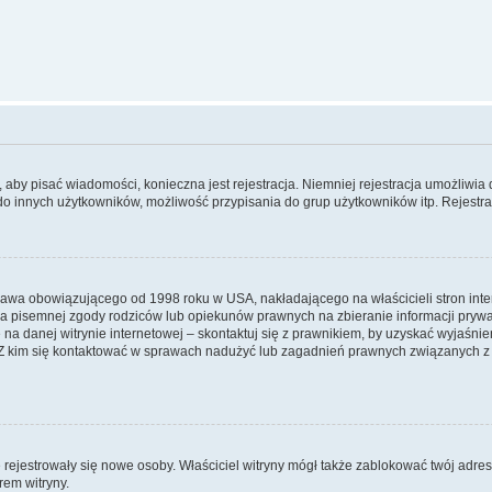
y, aby pisać wiadomości, konieczna jest rejestracja. Niemniej rejestracja umożliwia
do innych użytkowników, możliwość przypisania do grup użytkowników itp. Rejestracj
prawa obowiązującego od 1998 roku w USA, nakładającego na właścicieli stron int
ia pisemnej zgody rodziców lub opiekunów prawnych na zbieranie informacji prywa
na danej witrynie internetowej – skontaktuj się z prawnikiem, by uzyskać wyjaśnieni
 kim się kontaktować w sprawach nadużyć lub zagadnień prawnych związanych z t
ie rejestrowały się nowe osoby. Właściciel witryny mógł także zablokować twój adre
rem witryny.