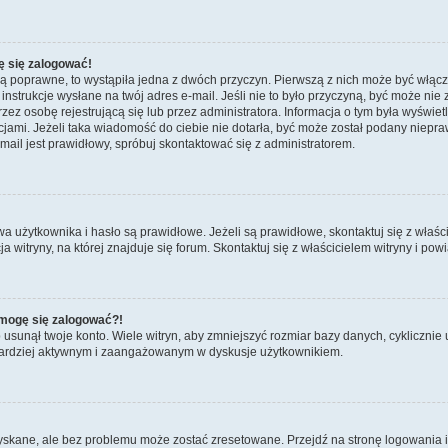
ę się zalogować!
są poprawne, to wystąpiła jedna z dwóch przyczyn. Pierwszą z nich może być włącz
nstrukcje wysłane na twój adres e-mail. Jeśli nie to było przyczyną, być może nie 
 osobę rejestrującą się lub przez administratora. Informacja o tym była wyświetlo
kcjami. Jeżeli taka wiadomość do ciebie nie dotarła, być może został podany niep
mail jest prawidłowy, spróbuj skontaktować się z administratorem.
żytkownika i hasło są prawidłowe. Jeżeli są prawidłowe, skontaktuj się z właścicie
itryny, na której znajduje się forum. Skontaktuj się z właścicielem witryny i po
e mogę się zalogować?!
sunął twoje konto. Wiele witryn, aby zmniejszyć rozmiar bazy danych, cyklicznie u
dź bardziej aktywnym i zaangażowanym w dyskusje użytkownikiem.
kane, ale bez problemu może zostać zresetowane. Przejdź na stronę logowania i k