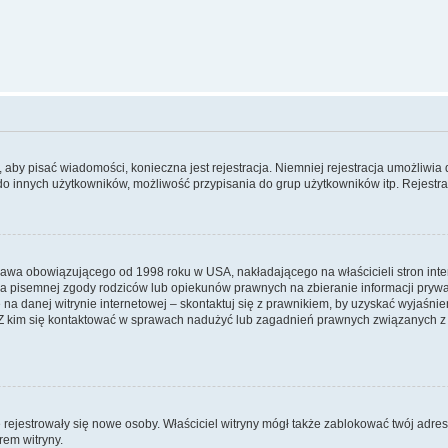
y, aby pisać wiadomości, konieczna jest rejestracja. Niemniej rejestracja umożliwia
do innych użytkowników, możliwość przypisania do grup użytkowników itp. Rejestracj
prawa obowiązującego od 1998 roku w USA, nakładającego na właścicieli stron int
ia pisemnej zgody rodziców lub opiekunów prawnych na zbieranie informacji prywa
na danej witrynie internetowej – skontaktuj się z prawnikiem, by uzyskać wyjaśnieni
 kim się kontaktować w sprawach nadużyć lub zagadnień prawnych związanych z t
ie rejestrowały się nowe osoby. Właściciel witryny mógł także zablokować twój adre
rem witryny.