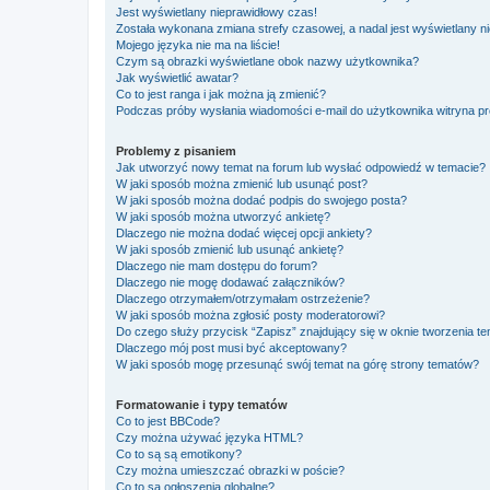
Jest wyświetlany nieprawidłowy czas!
Została wykonana zmiana strefy czasowej, a nadal jest wyświetlany n
Mojego języka nie ma na liście!
Czym są obrazki wyświetlane obok nazwy użytkownika?
Jak wyświetlić awatar?
Co to jest ranga i jak można ją zmienić?
Podczas próby wysłania wiadomości e-mail do użytkownika witryna pr
Problemy z pisaniem
Jak utworzyć nowy temat na forum lub wysłać odpowiedź w temacie?
W jaki sposób można zmienić lub usunąć post?
W jaki sposób można dodać podpis do swojego posta?
W jaki sposób można utworzyć ankietę?
Dlaczego nie można dodać więcej opcji ankiety?
W jaki sposób zmienić lub usunąć ankietę?
Dlaczego nie mam dostępu do forum?
Dlaczego nie mogę dodawać załączników?
Dlaczego otrzymałem/otrzymałam ostrzeżenie?
W jaki sposób można zgłosić posty moderatorowi?
Do czego służy przycisk “Zapisz” znajdujący się w oknie tworzenia t
Dlaczego mój post musi być akceptowany?
W jaki sposób mogę przesunąć swój temat na górę strony tematów?
Formatowanie i typy tematów
Co to jest BBCode?
Czy można używać języka HTML?
Co to są są emotikony?
Czy można umieszczać obrazki w poście?
Co to są ogłoszenia globalne?