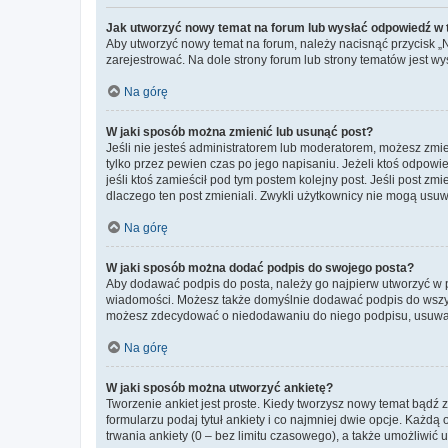
Jak utworzyć nowy temat na forum lub wysłać odpowiedź w
Aby utworzyć nowy temat na forum, należy nacisnąć przycisk 
zarejestrować. Na dole strony forum lub strony tematów jest 
Na górę
W jaki sposób można zmienić lub usunąć post?
Jeśli nie jesteś administratorem lub moderatorem, możesz zmie
tylko przez pewien czas po jego napisaniu. Jeżeli ktoś odpowiedz
jeśli ktoś zamieścił pod tym postem kolejny post. Jeśli post zm
dlaczego ten post zmieniali. Zwykli użytkownicy nie mogą usuw
Na górę
W jaki sposób można dodać podpis do swojego posta?
Aby dodawać podpis do posta, należy go najpierw utworzyć w 
wiadomości. Możesz także domyślnie dodawać podpis do wszyst
możesz zdecydować o niedodawaniu do niego podpisu, usuwaj
Na górę
W jaki sposób można utworzyć ankietę?
Tworzenie ankiet jest proste. Kiedy tworzysz nowy temat bądź z
formularzu podaj tytuł ankiety i co najmniej dwie opcje. Każ
trwania ankiety (0 – bez limitu czasowego), a także umożliwić