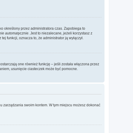
ylko określony przez administratora czas. Zapobiega to
nie automatycznie
. Jest to niezalecane, jeżeli korzystasz z
ej funkcji, oznacza to, że administrator ją wyłączył.
ostarczają one również funkcję – jeśli została włączona przez
waniem, usunięcie ciasteczek może być pomocne.
anelu zarządzania swoim kontem. W tym miejscu możesz dokonać