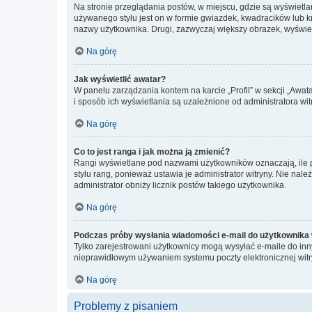
Na stronie przeglądania postów, w miejscu, gdzie są wyświetl
używanego stylu jest on w formie gwiazdek, kwadracików lub kro
nazwy użytkownika. Drugi, zazwyczaj większy obrazek, wyświet
Na górę
Jak wyświetlić awatar?
W panelu zarządzania kontem na karcie „Profil” w sekcji „Awat
i sposób ich wyświetlania są uzależnione od administratora wit
Na górę
Co to jest ranga i jak można ją zmienić?
Rangi wyświetlane pod nazwami użytkowników oznaczają, ile po
stylu rang, ponieważ ustawia je administrator witryny. Nie należ
administrator obniży licznik postów takiego użytkownika.
Na górę
Podczas próby wysłania wiadomości e-mail do użytkownika 
Tylko zarejestrowani użytkownicy mogą wysyłać e-maile do inny
nieprawidłowym używaniem systemu poczty elektronicznej wit
Na górę
Problemy z pisaniem