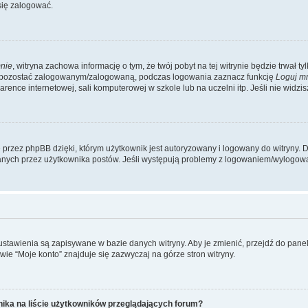
się zalogować.
nie
, witryna zachowa informację o tym, że twój pobyt na tej witrynie będzie trwał t
y pozostać zalogowanym/zalogowaną, podczas logowania zaznacz funkcję
Loguj m
ence internetowej, sali komputerowej w szkole lub na uczelni itp. Jeśli nie widzisz t
przez phpBB dzięki, którym użytkownik jest autoryzowany i logowany do witryny. D
zytanych przez użytkownika postów. Jeśli występują problemy z logowaniem/wylogo
 ustawienia są zapisywane w bazie danych witryny. Aby je zmienić, przejdź do p
ie “Moje konto” znajduje się zazwyczaj na górze stron witryny.
ika na liście użytkowników przeglądających forum?