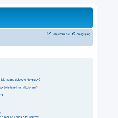
Zarejestruj się
Zaloguj się
 i jak można dołączyć do grupy?
?
wyświetlane innymi kolorami?
y”?
!
e-mail od kogoś z tej witryny!