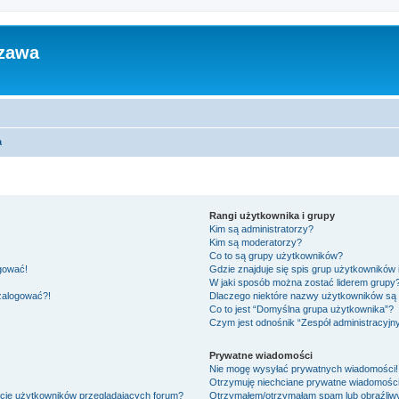
zawa
a
Rangi użytkownika i grupy
Kim są administratorzy?
Kim są moderatorzy?
Co to są grupy użytkowników?
ogować!
Gdzie znajduje się spis grup użytkowników
W jaki sposób można zostać liderem grupy
 zalogować?!
Dlaczego niektóre nazwy użytkowników są 
Co to jest “Domyślna grupa użytkownika”?
Czym jest odnośnik “Zespół administracyjn
Prywatne wiadomości
Nie mogę wysyłać prywatnych wiadomości!
Otrzymuję niechciane prywatne wiadomości
ście użytkowników przeglądających forum?
Otrzymałem/otrzymałam spam lub obraźliwy 