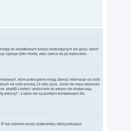
 dostęp do dodatkowych funkcji niedostępnych dla gości, takich
a zajmuje tylko chwilę, więc zaleca się jej wykonanie.
ernetowych, które potencjalnie mogą zbierać informacje od osób
tnych od osób poniżej 13 roku życia. Jeżeli nie masz pewności
e. phpBB Limited i właściciele tej witryny nie dostarczają
ą witryną?”, a także nie są punktem kontaktowym dla
s IP lub zabronił nazwy użytkownika, którą próbujesz