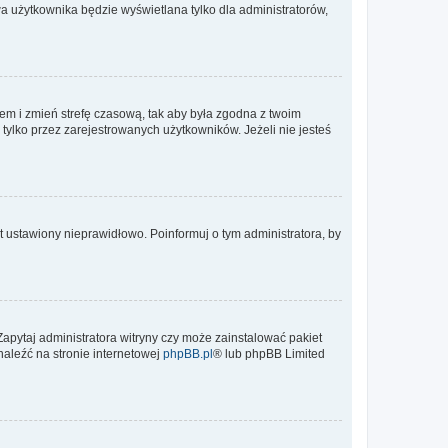
a użytkownika będzie wyświetlana tylko dla administratorów,
ontem i zmień strefę czasową, tak aby była zgodna z twoim
tylko przez zarejestrowanych użytkowników. Jeżeli nie jesteś
t ustawiony nieprawidłowo. Poinformuj o tym administratora, by
Zapytaj administratora witryny czy może zainstalować pakiet
naleźć na stronie internetowej
phpBB.pl
® lub phpBB Limited