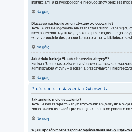
instrukcjami, a prawdopodobnie niedługo znów będziesz móc 
Na górę
Dlaczego następuje automatyczne wylogowanie?
Jeżeli w czasie logowania nie zaznaczysz funkcji
Zapamiętaj m
niewłaściwemu użyciu twojego konta przez kogoś innego. Ab
witryny z ogólnie dostępnego komputera, np. w bibliotece, kawiar
Na górę
Jak działa funkcja “Usuń ciasteczka witryny”?
Funkcja “Usuń ciasteczka witryny” usuwa ciasteczka utworzone 
administratora witryny – śledzenia przeczytanych i nieprzec
Na górę
Preferencje i ustawienia użytkownika
Jak zmienić moje ustawienia?
Jeżeli jesteś zarejestrowanym użytkownikiem, wszystkie twoje
zmian swoich ustawień i preferencji. Odnośnik do panelu o nazw
Na górę
W jaki sposób można zapobiec wyświetlaniu nazwy użytkown