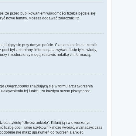
że, że przed publikowaniem wiadomości trzeba będzie się
rzyć nowe tematy, Możesz dodawać załączniki itp.
najdujący się przy danym poście. Czasami można to zrobić
 post był zmieniany. Informacja ta wyświetli się tylko wtedy,
atorzy i moderatorzy mogą zostawić notatkę z informacją,
cję
Dołącz podpis
znajdującą się w formularzu tworzenia
aktywnieniu tej funkcji, za każdym razem pisząc post,
eć etykietę “Utwórz ankietę”. Kliknij ją i w otworzonym
ić liczbę opcji, jakie użytkownik może wybrać, wyznaczyć czas
dopodobnie nie masz uprawnień do tworzenia ankiet.