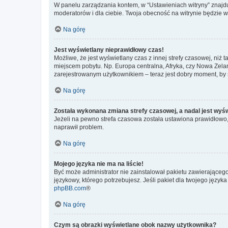
W panelu zarządzania kontem, w “Ustawieniach witryny” znajdu
moderatorów i dla ciebie. Twoja obecność na witrynie będzie 
Na górę
Jest wyświetlany nieprawidłowy czas!
Możliwe, że jest wyświetlany czas z innej strefy czasowej, niż 
miejscem pobytu. Np. Europa centralna, Afryka, czy Nowa Zelan
zarejestrowanym użytkownikiem – teraz jest dobry moment, by 
Na górę
Została wykonana zmiana strefy czasowej, a nadal jest wyś
Jeżeli na pewno strefa czasowa została ustawiona prawidłowo, 
naprawił problem.
Na górę
Mojego języka nie ma na liście!
Być może administrator nie zainstalował pakietu zawierającego
językowy, którego potrzebujesz. Jeśli pakiet dla twojego język
phpBB.com
®
Na górę
Czym są obrazki wyświetlane obok nazwy użytkownika?