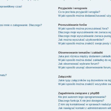
ieprawidłowy czas!
Przyjaciele i wrogowie
Co to jest lista przyjaciół i wrogów?
W jaki sposób można dodawać/usuwać użytk
Przeszukiwanie forów
osi mnie o zalogowanie. Dlaczego?
W jaki sposób można przeszukiwać fora?
Dlaczego moje wyszukiwanie nie zwraca w
Dlaczego moje wyszukiwanie zwraca pustą 
Jak można wyszukać użytkowników?
W jaki sposób można znaleźć swoje posty i
Obserwowanie tematów i zakładki
Jaka jest różnica między dodaniem zakład
W jaki sposób można dodać zakładkę do w
Jak obserwować wybrane forum?
W jaki sposób usunąć obserwowanie forum
ematu?
Załączniki
Jakie typy załączników są dozwolone na tej
W jaki sposób można znaleźć wszystkie swo
Zagadnienia związane z phpBB
Kto jest autorem tego oprogramowania?
Dlaczego funkcja X nie jest dostępna?
Z kim się kontaktować w sprawach nadużyć
Jak nawiązać kontakt z administratorem wi