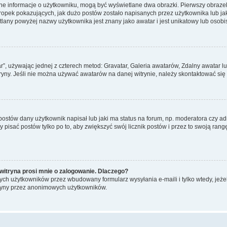
ane informacje o użytkowniku, mogą być wyświetlane dwa obrazki. Pierwszy obrazek
pek pokazujących, jak dużo postów zostało napisanych przez użytkownika lub jaki j
lany powyżej nazwy użytkownika jest znany jako awatar i jest unikatowy lub osobi
ar”, używając jednej z czterech metod: Gravatar, Galeria awatarów, Zdalny awatar 
ryny. Jeśli nie można używać awatarów na danej witrynie, należy skontaktować się 
stów dany użytkownik napisał lub jaki ma status na forum, np. moderatora czy a
y pisać postów tylko po to, aby zwiększyć swój licznik postów i przez to swoją rangę
witryna prosi mnie o zalogowanie. Dlaczego?
ch użytkowników przez wbudowany formularz wysyłania e-maili i tylko wtedy, jeżeli
ryny przez anonimowych użytkowników.