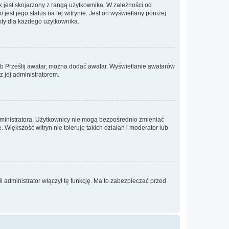
 jest skojarzony z rangą użytkownika. W zależności od
est jego status na tej witrynie. Jest on wyświetlany poniżej
sty dla każdego użytkownika.
lub Prześlij awatar, można dodać awatar. Wyświetlanie awatarów
z jej administratorem.
dministratora. Użytkownicy nie mogą bezpośrednio zmieniać
. Większość witryn nie toleruje takich działań i moderator lub
 administrator włączył tę funkcję. Ma to zabezpieczać przed