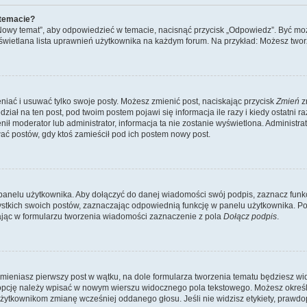
 temacie?
„Nowy temat”, aby odpowiedzieć w temacie, nacisnąć przycisk „Odpowiedz”. Być mo
wyświetlana lista uprawnień użytkownika na każdym forum. Na przykład: Możesz two
niać i usuwać tylko swoje posty. Możesz zmienić post, naciskając przycisk
Zmień
z
iał na ten post, pod twoim postem pojawi się informacja ile razy i kiedy ostatni raz
ienił moderator lub administrator, informacja ta nie zostanie wyświetlona. Administr
ać postów, gdy ktoś zamieścił pod ich postem nowy post.
panelu użytkownika. Aby dołączyć do danej wiadomości swój podpis, zaznacz funk
kich swoich postów, zaznaczając odpowiednią funkcję w panelu użytkownika. Po u
ąc w formularzu tworzenia wiadomości zaznaczenie z pola
Dołącz podpis
.
mieniasz pierwszy post w wątku, na dole formularza tworzenia tematu będziesz widzi
dą opcję należy wpisać w nowym wierszu widocznego pola tekstowego. Możesz określ
 użytkownikom zmianę wcześniej oddanego głosu. Jeśli nie widzisz etykiety, praw