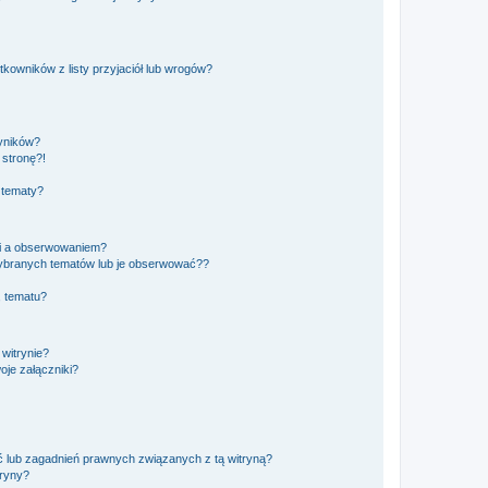
owników z listy przyjaciół lub wrogów?
yników?
stronę?!
 tematy?
ki a obserwowaniem?
ybranych tematów lub je obserwować??
, tematu?
 witrynie?
je załączniki?
 lub zagadnień prawnych związanych z tą witryną?
tryny?