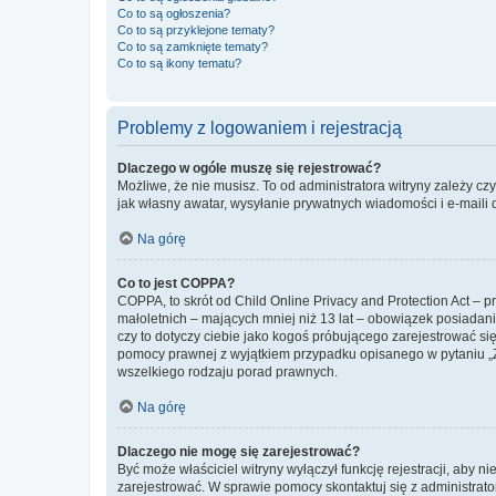
Co to są ogłoszenia?
Co to są przyklejone tematy?
Co to są zamknięte tematy?
Co to są ikony tematu?
Problemy z logowaniem i rejestracją
Dlaczego w ogóle muszę się rejestrować?
Możliwe, że nie musisz. To od administratora witryny zależy cz
jak własny awatar, wysyłanie prywatnych wiadomości i e-maili 
Na górę
Co to jest COPPA?
COPPA, to skrót od Child Online Privacy and Protection Act – 
małoletnich – mających mniej niż 13 lat – obowiązek posiadan
czy to dotyczy ciebie jako kogoś próbującego zarejestrować się 
pomocy prawnej z wyjątkiem przypadku opisanego w pytaniu „Z
wszelkiego rodzaju porad prawnych.
Na górę
Dlaczego nie mogę się zarejestrować?
Być może właściciel witryny wyłączył funkcję rejestracji, aby n
zarejestrować. W sprawie pomocy skontaktuj się z administrato