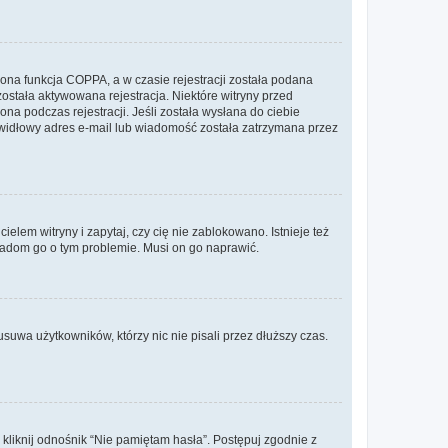
ona funkcja COPPA, a w czasie rejestracji została podana
została aktywowana rejestracja. Niektóre witryny przed
na podczas rejestracji. Jeśli została wysłana do ciebie
rawidłowy adres e-mail lub wiadomość została zatrzymana przez
lem witryny i zapytaj, czy cię nie zablokowano. Istnieje też
wiadom go o tym problemie. Musi on go naprawić.
suwa użytkowników, którzy nic nie pisali przez dłuższy czas.
liknij odnośnik “Nie pamiętam hasła”. Postępuj zgodnie z