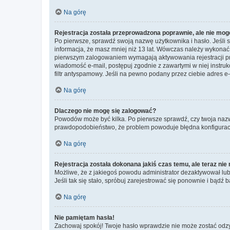
Na górę
Rejestracja została przeprowadzona poprawnie, ale nie mog
Po pierwsze, sprawdź swoją nazwę użytkownika i hasło. Jeśli 
informacja, że masz mniej niż 13 lat. Wówczas należy wykonać i
pierwszym zalogowaniem wymagają aktywowania rejestracji przez
wiadomość e-mail, postępuj zgodnie z zawartymi w niej instru
filtr antyspamowy. Jeśli na pewno podany przez ciebie adres e-
Na górę
Dlaczego nie mogę się zalogować?
Powodów może być kilka. Po pierwsze sprawdź, czy twoja nazwa u
prawdopodobieństwo, że problem powoduje błędna konfiguracja w
Na górę
Rejestracja została dokonana jakiś czas temu, ale teraz ni
Możliwe, że z jakiegoś powodu administrator dezaktywował lub u
Jeśli tak się stało, spróbuj zarejestrować się ponownie i bą
Na górę
Nie pamiętam hasła!
Zachowaj spokój! Twoje hasło wprawdzie nie może zostać odzys