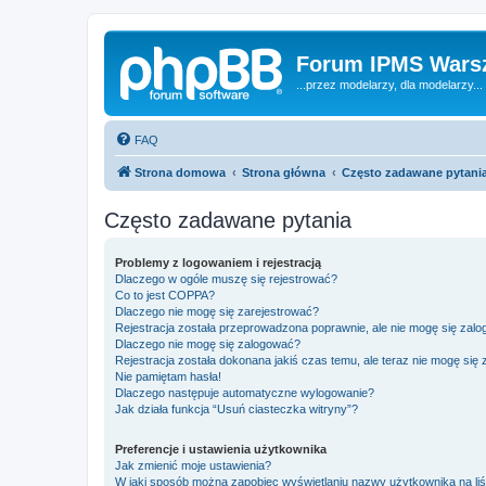
Forum IPMS Wars
...przez modelarzy, dla modelarzy...
FAQ
Strona domowa
Strona główna
Często zadawane pytani
Często zadawane pytania
Problemy z logowaniem i rejestracją
Dlaczego w ogóle muszę się rejestrować?
Co to jest COPPA?
Dlaczego nie mogę się zarejestrować?
Rejestracja została przeprowadzona poprawnie, ale nie mogę się zal
Dlaczego nie mogę się zalogować?
Rejestracja została dokonana jakiś czas temu, ale teraz nie mogę się
Nie pamiętam hasła!
Dlaczego następuje automatyczne wylogowanie?
Jak działa funkcja “Usuń ciasteczka witryny”?
Preferencje i ustawienia użytkownika
Jak zmienić moje ustawienia?
W jaki sposób można zapobiec wyświetlaniu nazwy użytkownika na li