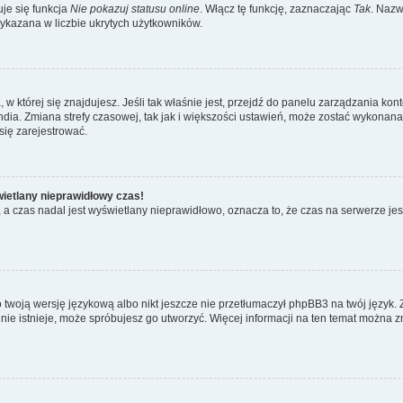
je się funkcja
Nie pokazuj statusu online
. Włącz tę funkcję, zaznaczając
Tak
. Nazw
wykazana w liczbie ukrytych użytkowników.
ta, w której się znajdujesz. Jeśli tak właśnie jest, przejdź do panelu zarządzania k
dia. Zmiana strefy czasowej, tak jak i większości ustawień, może zostać wykonana 
się zarejestrować.
wietlany nieprawidłowy czas!
a czas nadal jest wyświetlany nieprawidłowo, oznacza to, że czas na serwerze jes
 twoją wersję językową albo nikt jeszcze nie przetłumaczył phpBB3 na twój język. 
a nie istnieje, może spróbujesz go utworzyć. Więcej informacji na ten temat można z