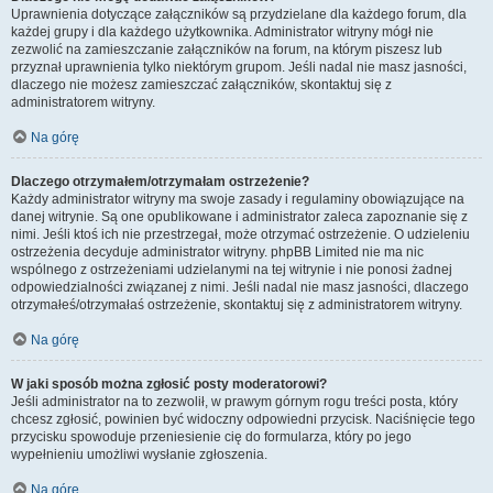
Uprawnienia dotyczące załączników są przydzielane dla każdego forum, dla
każdej grupy i dla każdego użytkownika. Administrator witryny mógł nie
zezwolić na zamieszczanie załączników na forum, na którym piszesz lub
przyznał uprawnienia tylko niektórym grupom. Jeśli nadal nie masz jasności,
dlaczego nie możesz zamieszczać załączników, skontaktuj się z
administratorem witryny.
Na górę
Dlaczego otrzymałem/otrzymałam ostrzeżenie?
Każdy administrator witryny ma swoje zasady i regulaminy obowiązujące na
danej witrynie. Są one opublikowane i administrator zaleca zapoznanie się z
nimi. Jeśli ktoś ich nie przestrzegał, może otrzymać ostrzeżenie. O udzieleniu
ostrzeżenia decyduje administrator witryny. phpBB Limited nie ma nic
wspólnego z ostrzeżeniami udzielanymi na tej witrynie i nie ponosi żadnej
odpowiedzialności związanej z nimi. Jeśli nadal nie masz jasności, dlaczego
otrzymałeś/otrzymałaś ostrzeżenie, skontaktuj się z administratorem witryny.
Na górę
W jaki sposób można zgłosić posty moderatorowi?
Jeśli administrator na to zezwolił, w prawym górnym rogu treści posta, który
chcesz zgłosić, powinien być widoczny odpowiedni przycisk. Naciśnięcie tego
przycisku spowoduje przeniesienie cię do formularza, który po jego
wypełnieniu umożliwi wysłanie zgłoszenia.
Na górę