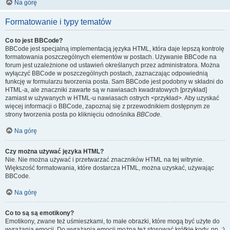
Na górę
Formatowanie i typy tematów
Co to jest BBCode?
BBCode jest specjalną implementacją języka HTML, która daje lepszą kontrolę
formatowania poszczególnych elementów w postach. Używanie BBCode na
forum jest uzależnione od ustawień określanych przez administratora. Można
wyłączyć BBCode w poszczególnych postach, zaznaczając odpowiednią
funkcję w formularzu tworzenia posta. Sam BBCode jest podobny w składni do
HTML-a, ale znaczniki zawarte są w nawiasach kwadratowych [przykład]
zamiast w używanych w HTML-u nawiasach ostrych <przykład>. Aby uzyskać
więcej informacji o BBCode, zapoznaj się z przewodnikiem dostępnym ze
strony tworzenia posta po kliknięciu odnośnika
BBCode
.
Na górę
Czy można używać języka HTML?
Nie. Nie można używać i przetwarzać znaczników HTML na tej witrynie.
Większość formatowania, które dostarcza HTML, można uzyskać, używając
BBCode.
Na górę
Co to są są emotikony?
Emotikony, zwane też uśmieszkami, to małe obrazki, które mogą być użyte do
wyrażania emocji. Do wyrażania emocji można też stosować krótkie kody, np. :)