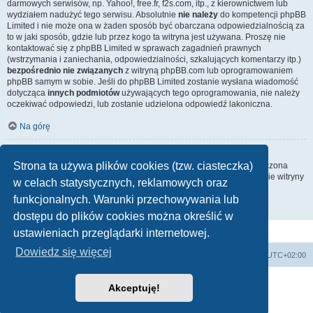
darmowych serwisów, np. Yahoo!, free.fr, f2s.com, itp., z kierownictwem lub
wydziałem nadużyć tego serwisu. Absolutnie
nie należy
do kompetencji phpBB
Limited i nie może ona w żaden sposób być obarczana odpowiedzialnością za
to w jaki sposób, gdzie lub przez kogo ta witryna jest używana. Proszę nie
kontaktować się z phpBB Limited w sprawach zagadnień prawnych
(wstrzymania i zaniechania, odpowiedzialności, szkalujących komentarzy itp.)
bezpośrednio nie związanych
z witryną phpBB.com lub oprogramowaniem
phpBB samym w sobie. Jeśli do phpBB Limited zostanie wysłana wiadomość
dotycząca
innych podmiotów
używających tego oprogramowania, nie należy
oczekiwać odpowiedzi, lub zostanie udzielona odpowiedź lakoniczna.
Na górę
Jak nawiązać kontakt z administratorem witryny?
Strona ta używa plików cookies (tzw. ciasteczka)
Wszyscy użytkownicy witryny mogą używać – jeśli funkcja ta jest włączona
przez administratora witryny – formularza „Kontakt z nami”. Członkowie witryny
w celach statystycznych, reklamowych oraz
mogą także używać odnośnika „Zespół administracyjny”.
funkcjonalnych. Warunki przechowywania lub
Na górę
dostępu do plików cookies można określić w
ustawieniach przeglądarki internetowej.
Dowiedz się więcej
Strona domowa
Strona główna
Strefa czasowa
UTC+02:00
Technologię dostarcza
phpBB
® Forum Software © phpBB Limited
Akceptuję!
Polski pakiet językowy dostarcza
phpBB.pl
Zasady ochrony danych osobowych
|
Regulamin