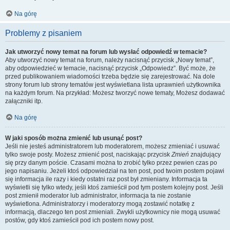
Na górę
Problemy z pisaniem
Jak utworzyć nowy temat na forum lub wysłać odpowiedź w temacie?
Aby utworzyć nowy temat na forum, należy nacisnąć przycisk „Nowy temat”,
aby odpowiedzieć w temacie, nacisnąć przycisk „Odpowiedz”. Być może, że
przed publikowaniem wiadomości trzeba będzie się zarejestrować. Na dole
strony forum lub strony tematów jest wyświetlana lista uprawnień użytkownika
na każdym forum. Na przykład: Możesz tworzyć nowe tematy, Możesz dodawać
załączniki itp.
Na górę
W jaki sposób można zmienić lub usunąć post?
Jeśli nie jesteś administratorem lub moderatorem, możesz zmieniać i usuwać
tylko swoje posty. Możesz zmienić post, naciskając przycisk
Zmień
znajdujący
się przy danym poście. Czasami można to zrobić tylko przez pewien czas po
jego napisaniu. Jeżeli ktoś odpowiedział na ten post, pod twoim postem pojawi
się informacja ile razy i kiedy ostatni raz post był zmieniany. Informacja ta
wyświetli się tylko wtedy, jeśli ktoś zamieścił pod tym postem kolejny post. Jeśli
post zmienił moderator lub administrator, informacja ta nie zostanie
wyświetlona. Administratorzy i moderatorzy mogą zostawić notatkę z
informacją, dlaczego ten post zmieniali. Zwykli użytkownicy nie mogą usuwać
postów, gdy ktoś zamieścił pod ich postem nowy post.