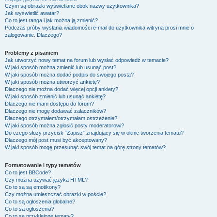
Czym są obrazki wyświetlane obok nazwy użytkownika?
Jak wyświetlić awatar?
Co to jest ranga i jak można ją zmienić?
Podczas próby wysłania wiadomości e-mail do użytkownika witryna prosi mnie o
zalogowanie. Dlaczego?
Problemy z pisaniem
Jak utworzyć nowy temat na forum lub wysłać odpowiedź w temacie?
W jaki sposób można zmienić lub usunąć post?
W jaki sposób można dodać podpis do swojego posta?
W jaki sposób można utworzyć ankietę?
Dlaczego nie można dodać więcej opcji ankiety?
W jaki sposób zmienić lub usunąć ankietę?
Dlaczego nie mam dostępu do forum?
Dlaczego nie mogę dodawać załączników?
Dlaczego otrzymałem/otrzymałam ostrzeżenie?
W jaki sposób można zgłosić posty moderatorowi?
Do czego służy przycisk “Zapisz” znajdujący się w oknie tworzenia tematu?
Dlaczego mój post musi być akceptowany?
W jaki sposób mogę przesunąć swój temat na górę strony tematów?
Formatowanie i typy tematów
Co to jest BBCode?
Czy można używać języka HTML?
Co to są są emotikony?
Czy można umieszczać obrazki w poście?
Co to są ogłoszenia globalne?
Co to są ogłoszenia?
Co to są przyklejone tematy?