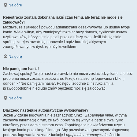
Na górę
Rejestracja została dokonana jakiś czas temu, ale teraz nie mogę się
zalogować?!
Możliwe, że z jakiegoś powodu administrator dezaktywował lub usunął twoje
konto. Wiele witryn, aby zmniejszyć rozmiar bazy danych, cyklicznie usuwa
użytkowników, którzy nic nie pisali przez dłuższy czas. Jeśli tak się stało,
spróbuj zarejestrować się ponownie i bądź bardziej aktywnym i
zaangażowanym w dyskusje użytkownikiem.
Na górę
Nie pamiętam hasła!
Zachowaj spokój! Twoje hasło wprawdzie nie może zostać odzyskane, ale bez
problemu może zostać zresetowane. Przejdź na stronę logowania i kliknij
odnośnik “Nie pamiętam hasła”. Postępuj zgodnie z instrukcjami, a
prawdopodobnie niedługo znów będziesz móc się zalogować.
Na górę
Dlaczego następuje automatyczne wylogowanie?
Jeżeli w czasie logowania nie zaznaczysz funkcji
Zapamiętaj mnie
, witryna
zachowa informację o tym, że twój pobyt na tej witrynie będzie trwał tylko
określony przez administratora czas. Zapobiega to niewłaściwemu użyciu
twojego konta przez kogoś innego. Aby pozostać zalogowanym/zalogowaną,
podczas logowania zaznacz funkcję
Loguj mnie automatycznie
. Jest to