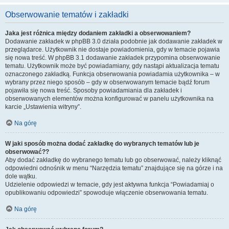
Obserwowanie tematów i zakładki
Jaka jest różnica między dodaniem zakładki a obserwowaniem?
Dodawanie zakładek w phpBB 3.0 działa podobnie jak dodawanie zakładek w
przeglądarce. Użytkownik nie dostaje powiadomienia, gdy w temacie pojawia
się nowa treść. W phpBB 3.1 dodawanie zakładek przypomina obserwowanie
tematu. Użytkownik może być powiadamiany, gdy nastąpi aktualizacja tematu
oznaczonego zakładką. Funkcja obserwowania powiadamia użytkownika – w
wybrany przez niego sposób – gdy w obserwowanym temacie bądź forum
pojawiła się nowa treść. Sposoby powiadamiania dla zakładek i
obserwowanych elementów można konfigurować w panelu użytkownika na
karcie „Ustawienia witryny”.
Na górę
W jaki sposób można dodać zakładkę do wybranych tematów lub je
obserwować??
Aby dodać zakładkę do wybranego tematu lub go obserwować, należy kliknąć
odpowiedni odnośnik w menu “Narzędzia tematu” znajdujące się na górze i na
dole wątku.
Udzielenie odpowiedzi w temacie, gdy jest aktywna funkcja “Powiadamiaj o
opublikowaniu odpowiedzi” spowoduje włączenie obserwowania tematu.
Na górę