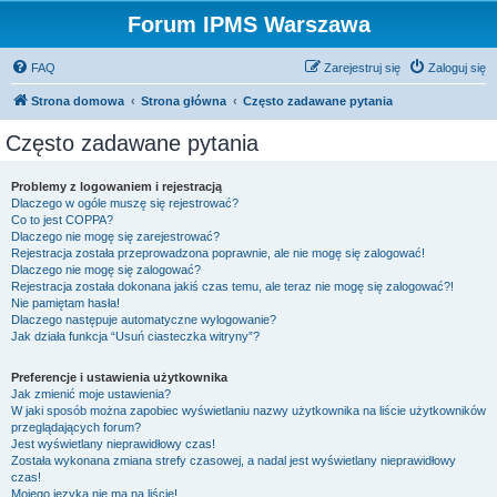
Forum IPMS Warszawa
FAQ
Zarejestruj się
Zaloguj się
Strona domowa
Strona główna
Często zadawane pytania
Często zadawane pytania
Problemy z logowaniem i rejestracją
Dlaczego w ogóle muszę się rejestrować?
Co to jest COPPA?
Dlaczego nie mogę się zarejestrować?
Rejestracja została przeprowadzona poprawnie, ale nie mogę się zalogować!
Dlaczego nie mogę się zalogować?
Rejestracja została dokonana jakiś czas temu, ale teraz nie mogę się zalogować?!
Nie pamiętam hasła!
Dlaczego następuje automatyczne wylogowanie?
Jak działa funkcja “Usuń ciasteczka witryny”?
Preferencje i ustawienia użytkownika
Jak zmienić moje ustawienia?
W jaki sposób można zapobiec wyświetlaniu nazwy użytkownika na liście użytkowników
przeglądających forum?
Jest wyświetlany nieprawidłowy czas!
Została wykonana zmiana strefy czasowej, a nadal jest wyświetlany nieprawidłowy
czas!
Mojego języka nie ma na liście!