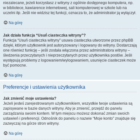
niezalecane, jeżeli korzystasz z witryny z ogólnie dostępnego komputera, np.
w bibliotece, kawiarence internetowej, sali komputerowej w szkole lub na
uczelni itp. Jeśli nie widzisz tej funkcji, oznacza to, że administrator ją wyłączył.
Na górę
Jak działa funkcja “Usuń ciasteczka witryny”?
Funkcja “Usuń ciasteczka witryny” usuwa ciasteczka utworzone przez phpBB
dzięki, którym użytkownik jest autoryzowany i logowany do witryny. Dostarczają
one również funkcję – jeśli została włączona przez administratora witryny –
śledzenia przeczytanych i nieprzeczytanych przez użytkownika postów. Jeśli
występują problemy z logowaniem/wylogowaniem, usunięcie ciasteczek może
być pomocne.
Na górę
Preferencje i ustawienia użytkownika
Jak zmienić moje ustawienia?
Jeżeli jesteś zarejestrowanym użytkownikiem, wszystkie twoje ustawienia są
zapisywane w bazie danych witryny. Aby je zmienić, przejdź do panelu
zarządzania swoim kontem. W tym miejscu możesz dokonać zmian swoich
ustawień i preferencji. Odnośnik do panelu o nazwie “Moje konto” znajduje się
zazwyczaj na górze stron witryny.
Na górę