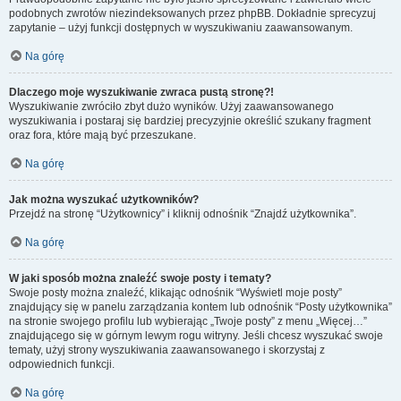
podobnych zwrotów niezindeksowanych przez phpBB. Dokładnie sprecyzuj
zapytanie – użyj funkcji dostępnych w wyszukiwaniu zaawansowanym.
Na górę
Dlaczego moje wyszukiwanie zwraca pustą stronę?!
Wyszukiwanie zwróciło zbyt dużo wyników. Użyj zaawansowanego
wyszukiwania i postaraj się bardziej precyzyjnie określić szukany fragment
oraz fora, które mają być przeszukane.
Na górę
Jak można wyszukać użytkowników?
Przejdź na stronę “Użytkownicy” i kliknij odnośnik “Znajdź użytkownika”.
Na górę
W jaki sposób można znaleźć swoje posty i tematy?
Swoje posty można znaleźć, klikając odnośnik “Wyświetl moje posty”
znajdujący się w panelu zarządzania kontem lub odnośnik “Posty użytkownika”
na stronie swojego profilu lub wybierając „Twoje posty” z menu „Więcej…”
znajdującego się w górnym lewym rogu witryny. Jeśli chcesz wyszukać swoje
tematy, użyj strony wyszukiwania zaawansowanego i skorzystaj z
odpowiednich funkcji.
Na górę