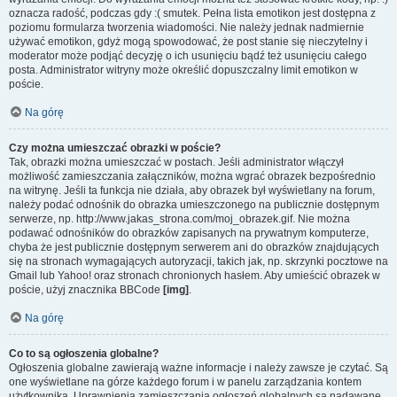
oznacza radość, podczas gdy :( smutek. Pełna lista emotikon jest dostępna z
poziomu formularza tworzenia wiadomości. Nie należy jednak nadmiernie
używać emotikon, gdyż mogą spowodować, że post stanie się nieczytelny i
moderator może podjąć decyzję o ich usunięciu bądź też usunięciu całego
posta. Administrator witryny może określić dopuszczalny limit emotikon w
poście.
Na górę
Czy można umieszczać obrazki w poście?
Tak, obrazki można umieszczać w postach. Jeśli administrator włączył
możliwość zamieszczania załączników, można wgrać obrazek bezpośrednio
na witrynę. Jeśli ta funkcja nie działa, aby obrazek był wyświetlany na forum,
należy podać odnośnik do obrazka umieszczonego na publicznie dostępnym
serwerze, np. http://www.jakas_strona.com/moj_obrazek.gif. Nie można
podawać odnośników do obrazków zapisanych na prywatnym komputerze,
chyba że jest publicznie dostępnym serwerem ani do obrazków znajdujących
się na stronach wymagających autoryzacji, takich jak, np. skrzynki pocztowe na
Gmail lub Yahoo! oraz stronach chronionych hasłem. Aby umieścić obrazek w
poście, użyj znacznika BBCode
[img]
.
Na górę
Co to są ogłoszenia globalne?
Ogłoszenia globalne zawierają ważne informacje i należy zawsze je czytać. Są
one wyświetlane na górze każdego forum i w panelu zarządzania kontem
użytkownika. Uprawnienia zamieszczania ogłoszeń globalnych są nadawane