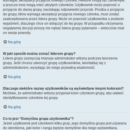
wymagać akceptacji przyjęcia nowego członka, niektóre mogą być zamknięte,
a jeszcze inne mogą mieć ukrytych członków. Użytkownik może poprosić o
przyjęcie do danej grupy, naciskając odpowiedni przycisk. Prośba o przyjęcie
do grupy, która wymaga akceptacji przyjęcia nowego członka, musi zostać
zaakceptowana przez lidera grupy. Może on poprosić użytkownika o podanie
wyjaśnień, dlaczego chce on dołączyć do tej grupy. W przypadku otrzymania
negatywnej decyzji proszę nie nękać lidera grupy pytaniami – widocznie miał
on swoje powody.
Na górę
W jaki sposób można zostać liderem grupy?
Lidera grupy zazwyczaj mianuje administrator witryny podczas tworzenia
grupy. Jeśli chcesz utworzyć grupę użytkowników, skontaktuj się z
administratorem, wysyłając do niego prywatną wiadomość.
Na górę
Dlaczego niektóre nazwy użytkowników są wyświetlane innymi kolorami?
Możliwe, że administrator witryny przypisał kolor członkom grupy, aby ułatwić
identyfikowanie członków tej grupy.
Na górę
Co to jest “Domyślna grupa użytkownika”?
Jeżeli użytkownik jest członkiem kilku grup, jego domyślna grupa jest używana
do określenia, jaki kolor i ranga będzie domyślnie dla niego wyświetlana.