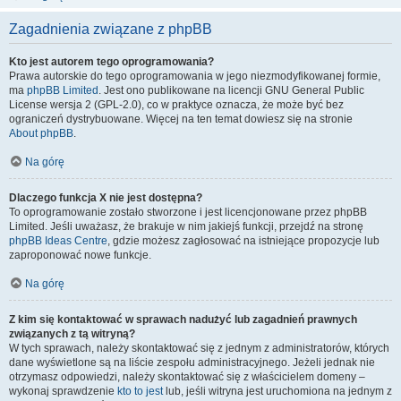
Zagadnienia związane z phpBB
Kto jest autorem tego oprogramowania?
Prawa autorskie do tego oprogramowania w jego niezmodyfikowanej formie,
ma
phpBB Limited
. Jest ono publikowane na licencji GNU General Public
License wersja 2 (GPL-2.0), co w praktyce oznacza, że może być bez
ograniczeń dystrybuowane. Więcej na ten temat dowiesz się na stronie
About phpBB
.
Na górę
Dlaczego funkcja X nie jest dostępna?
To oprogramowanie zostało stworzone i jest licencjonowane przez phpBB
Limited. Jeśli uważasz, że brakuje w nim jakiejś funkcji, przejdź na stronę
phpBB Ideas Centre
, gdzie możesz zagłosować na istniejące propozycje lub
zaproponować nowe funkcje.
Na górę
Z kim się kontaktować w sprawach nadużyć lub zagadnień prawnych
związanych z tą witryną?
W tych sprawach, należy skontaktować się z jednym z administratorów, których
dane wyświetlone są na liście zespołu administracyjnego. Jeżeli jednak nie
otrzymasz odpowiedzi, należy skontaktować się z właścicielem domeny –
wykonaj sprawdzenie
kto to jest
lub, jeśli witryna jest uruchomiona na jednym z