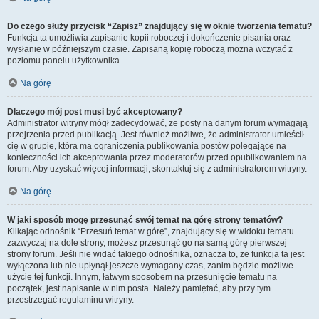
Do czego służy przycisk “Zapisz” znajdujący się w oknie tworzenia tematu?
Funkcja ta umożliwia zapisanie kopii roboczej i dokończenie pisania oraz
wysłanie w późniejszym czasie. Zapisaną kopię roboczą można wczytać z
poziomu panelu użytkownika.
Na górę
Dlaczego mój post musi być akceptowany?
Administrator witryny mógł zadecydować, że posty na danym forum wymagają
przejrzenia przed publikacją. Jest również możliwe, że administrator umieścił
cię w grupie, która ma ograniczenia publikowania postów polegające na
konieczności ich akceptowania przez moderatorów przed opublikowaniem na
forum. Aby uzyskać więcej informacji, skontaktuj się z administratorem witryny.
Na górę
W jaki sposób mogę przesunąć swój temat na górę strony tematów?
Klikając odnośnik “Przesuń temat w górę”, znajdujący się w widoku tematu
zazwyczaj na dole strony, możesz przesunąć go na samą górę pierwszej
strony forum. Jeśli nie widać takiego odnośnika, oznacza to, że funkcja ta jest
wyłączona lub nie upłynął jeszcze wymagany czas, zanim będzie możliwe
użycie tej funkcji. Innym, łatwym sposobem na przesunięcie tematu na
początek, jest napisanie w nim posta. Należy pamiętać, aby przy tym
przestrzegać regulaminu witryny.