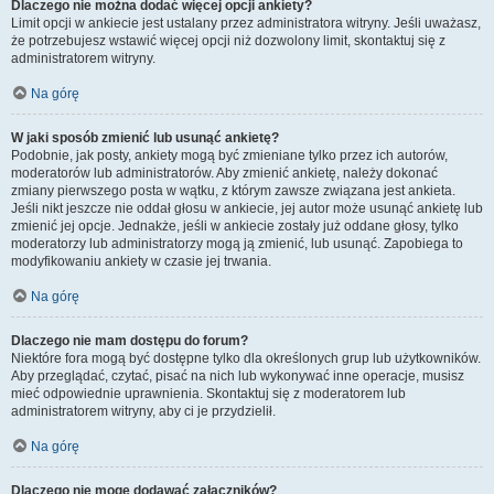
Dlaczego nie można dodać więcej opcji ankiety?
Limit opcji w ankiecie jest ustalany przez administratora witryny. Jeśli uważasz,
że potrzebujesz wstawić więcej opcji niż dozwolony limit, skontaktuj się z
administratorem witryny.
Na górę
W jaki sposób zmienić lub usunąć ankietę?
Podobnie, jak posty, ankiety mogą być zmieniane tylko przez ich autorów,
moderatorów lub administratorów. Aby zmienić ankietę, należy dokonać
zmiany pierwszego posta w wątku, z którym zawsze związana jest ankieta.
Jeśli nikt jeszcze nie oddał głosu w ankiecie, jej autor może usunąć ankietę lub
zmienić jej opcje. Jednakże, jeśli w ankiecie zostały już oddane głosy, tylko
moderatorzy lub administratorzy mogą ją zmienić, lub usunąć. Zapobiega to
modyfikowaniu ankiety w czasie jej trwania.
Na górę
Dlaczego nie mam dostępu do forum?
Niektóre fora mogą być dostępne tylko dla określonych grup lub użytkowników.
Aby przeglądać, czytać, pisać na nich lub wykonywać inne operacje, musisz
mieć odpowiednie uprawnienia. Skontaktuj się z moderatorem lub
administratorem witryny, aby ci je przydzielił.
Na górę
Dlaczego nie mogę dodawać załączników?