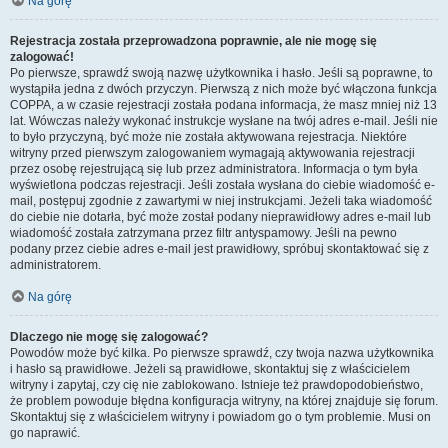
Na górę
Rejestracja została przeprowadzona poprawnie, ale nie mogę się
zalogować!
Po pierwsze, sprawdź swoją nazwę użytkownika i hasło. Jeśli są poprawne, to
wystąpiła jedna z dwóch przyczyn. Pierwszą z nich może być włączona funkcja
COPPA, a w czasie rejestracji została podana informacja, że masz mniej niż 13
lat. Wówczas należy wykonać instrukcje wysłane na twój adres e-mail. Jeśli nie
to było przyczyną, być może nie została aktywowana rejestracja. Niektóre
witryny przed pierwszym zalogowaniem wymagają aktywowania rejestracji
przez osobę rejestrującą się lub przez administratora. Informacja o tym była
wyświetlona podczas rejestracji. Jeśli została wysłana do ciebie wiadomość e-
mail, postępuj zgodnie z zawartymi w niej instrukcjami. Jeżeli taka wiadomość
do ciebie nie dotarła, być może został podany nieprawidłowy adres e-mail lub
wiadomość została zatrzymana przez filtr antyspamowy. Jeśli na pewno
podany przez ciebie adres e-mail jest prawidłowy, spróbuj skontaktować się z
administratorem.
Na górę
Dlaczego nie mogę się zalogować?
Powodów może być kilka. Po pierwsze sprawdź, czy twoja nazwa użytkownika
i hasło są prawidłowe. Jeżeli są prawidłowe, skontaktuj się z właścicielem
witryny i zapytaj, czy cię nie zablokowano. Istnieje też prawdopodobieństwo,
że problem powoduje błędna konfiguracja witryny, na której znajduje się forum.
Skontaktuj się z właścicielem witryny i powiadom go o tym problemie. Musi on
go naprawić.