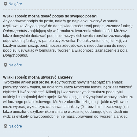
Na górę
W jaki sposób można dodać podpis do swojego posta?
Aby dodawać podpis do posta, należy go najpierw utworzyć w panelu
użytkownika. Aby dołączyć do danej wiadomości swój podpis, zaznacz funkcję
Dołącz podpis
znajdującą się w formularzu tworzenia wiadomości. Możesz
także domyślnie dodawać podpis do wszystkich swoich postów, zaznaczając
odpowiednią funkcję w panelu użytkownika. Po uaktywnieniu tej funkcji, za
każdym razem pisząc post, możesz zdecydować o niedodawaniu do niego
podpisu, usuwając w formularzu tworzenia wiadomości zaznaczenie z pola
Dołącz podpis
.
Na górę
W jaki sposób można utworzyć ankietę?
Tworzenie ankiet jest proste. Kiedy tworzysz nowy temat bądź zmieniasz
pierwszy post w wątku, na dole formularza tworzenia tematu będziesz widzieć
etykietę “Utwórz ankietę”. Kliknij ją i w otworzonym formularzu podaj tytuł
ankiety i co najmniej dwie opcje. Każdą opcję należy wpisać w nowym wierszu
widocznego pola tekstowego. Możesz określić liczbę opcji, jakie użytkownik
może wybrać, wyznaczyć czas trwania ankiety (0 – bez limitu czasowego), a
także umożliwić użytkownikom zmianę wcześniej oddanego głosu. Jeśli nie
widzisz etykiety, prawdopodobnie nie masz uprawnień do tworzenia ankiet.
Na górę