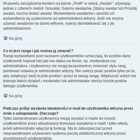
W panelu zarządzania kontem na karcie „Profil” w sekcji „Awatar”, używając
jednej z czterech metod: Gravatar, Galeria awatarów, Zdalny awatar lub Prześlij
awatar, można dodać awatar. Wyświetlanie awatarów i sposób ich
wyświetlania są uzależnione od administratora witryny. Jeśli nie można
używać awatarów na danej witrynie, należy skontaktować się z jej
administratorem.
Na górę
Co to jest ranga i jak można ją zmienić?
Rangi wyświetlane pod nazwami użytkowników oznaczają, ile postów dany
użytkownik napisał lub jaki ma status na forum, np. moderatora czy
administratora. Użytkownicy nie mogą bezpośrednio zmieniać stylu rang,
ponieważ ustawia je administrator witryny. Nie należy pisać postów tylko po to,
aby zwiększyć swój licznik postów i przez to swoją rangę. Większość witryn nie
toleruje takich działań i moderator lub administrator obniży licznik postów
takiego użytkownika.
Na górę
Podczas próby wysłania wiadomości e-mail do użytkownika witryna prosi
mnie o zalogowanie. Dlaczego?
Tylko zarejestrowani użytkownicy mogą wysyłać e-maile do innych
użytkowników przez wbudowany formularz wysyłania e-maili i tylko wtedy,
jeżeli administrator włączył tę funkcję. Ma to zabezpieczać przed
nieprawidłowym używaniem systemu poczty elektronicznej witryny przez
anonimowych użytkowników.