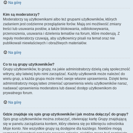
Na górę
Kim są moderatorzy?
Moderatorzy są użytkownikami albo też grupami użytkowników, których
zadaniem jest codzienne przeglądanie forów. Mają oni możliwość zmiany
treści lub usuwania postów, a także blokowania, odblokowywania,
przenoszenia, usuwania i dzielenia tematów na forum, które moderują. Z
reguły moderatorzy czuwają, aby użytkownicy pisali na temat oraz nie
publikowali niewłaściwych i obraźliwych materiałów.
Na górę
Co to są grupy użytkowników?
Grupy użytkowników, to grupy, na jakie administratorzy dzielą całą społeczność
witryny, aby łatwiej było nimi zarządzać. Każdy użytkownik może należeć do
wielu grup, a każda grupa może mieć swoje własne uprawnienia. Dzięki temu
administratorzy mogą łatwo zmieniać uprawnienia wielu użytkowników naraz,
nadawać uprawnienia moderatora lub dawać dostęp użytkownikom do
prywatnego forum.
Na górę
Gdzie znajduje się spis grup użytkowników i jak można dołączyć do grupy?
Spis grup użytkowników można zobaczyć, otwierając kartę
Grupy
znajdującą
się w panelu zarządzania kontem, który otwiera się po kliknięciu odnośnika
Moje konto
. Nie wszystkie grupy są dostępne dla każdego. Niektóre mogą