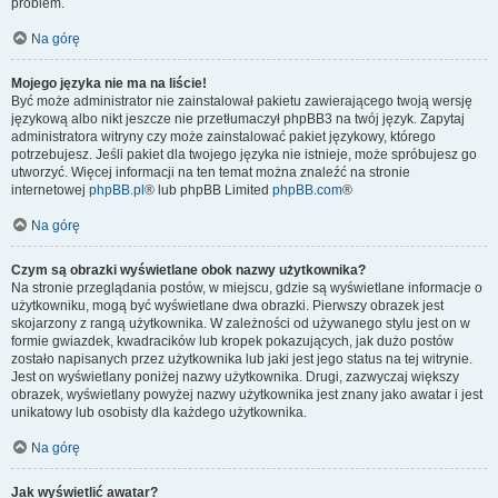
problem.
Na górę
Mojego języka nie ma na liście!
Być może administrator nie zainstalował pakietu zawierającego twoją wersję
językową albo nikt jeszcze nie przetłumaczył phpBB3 na twój język. Zapytaj
administratora witryny czy może zainstalować pakiet językowy, którego
potrzebujesz. Jeśli pakiet dla twojego języka nie istnieje, może spróbujesz go
utworzyć. Więcej informacji na ten temat można znaleźć na stronie
internetowej
phpBB.pl
® lub phpBB Limited
phpBB.com
®
Na górę
Czym są obrazki wyświetlane obok nazwy użytkownika?
Na stronie przeglądania postów, w miejscu, gdzie są wyświetlane informacje o
użytkowniku, mogą być wyświetlane dwa obrazki. Pierwszy obrazek jest
skojarzony z rangą użytkownika. W zależności od używanego stylu jest on w
formie gwiazdek, kwadracików lub kropek pokazujących, jak dużo postów
zostało napisanych przez użytkownika lub jaki jest jego status na tej witrynie.
Jest on wyświetlany poniżej nazwy użytkownika. Drugi, zazwyczaj większy
obrazek, wyświetlany powyżej nazwy użytkownika jest znany jako awatar i jest
unikatowy lub osobisty dla każdego użytkownika.
Na górę
Jak wyświetlić awatar?