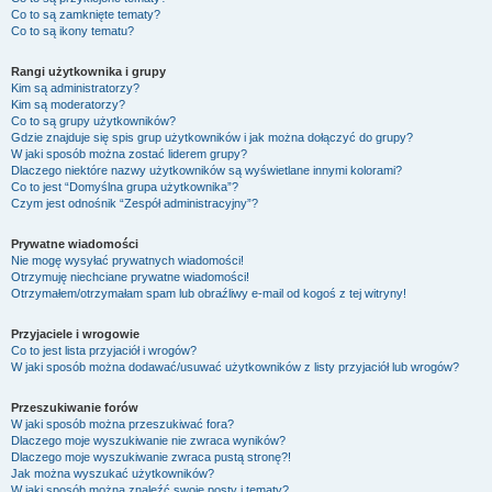
Co to są zamknięte tematy?
Co to są ikony tematu?
Rangi użytkownika i grupy
Kim są administratorzy?
Kim są moderatorzy?
Co to są grupy użytkowników?
Gdzie znajduje się spis grup użytkowników i jak można dołączyć do grupy?
W jaki sposób można zostać liderem grupy?
Dlaczego niektóre nazwy użytkowników są wyświetlane innymi kolorami?
Co to jest “Domyślna grupa użytkownika”?
Czym jest odnośnik “Zespół administracyjny”?
Prywatne wiadomości
Nie mogę wysyłać prywatnych wiadomości!
Otrzymuję niechciane prywatne wiadomości!
Otrzymałem/otrzymałam spam lub obraźliwy e-mail od kogoś z tej witryny!
Przyjaciele i wrogowie
Co to jest lista przyjaciół i wrogów?
W jaki sposób można dodawać/usuwać użytkowników z listy przyjaciół lub wrogów?
Przeszukiwanie forów
W jaki sposób można przeszukiwać fora?
Dlaczego moje wyszukiwanie nie zwraca wyników?
Dlaczego moje wyszukiwanie zwraca pustą stronę?!
Jak można wyszukać użytkowników?
W jaki sposób można znaleźć swoje posty i tematy?