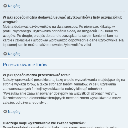
Na górę
W jaki sposób można dodawać/usuwać użytkowników z listy przyjaciół lub
wrogów?
Można dodawać użytkowników na dwa sposoby. Po pierwsze, klikając w
profilu wybranego użytkownika odnośnik
Dodaj do przyjaciół
lub
Dodaj do
wrogów
. Po drugie, przejść do panelu zarządzania swoim kontem i tam na
karcie
Przyjaciele i wrogowie
wprowadzić odpowiednie dane użytkownika. Na
tej samej karcie można także usuwać użytkowników z list.
Na górę
Przeszukiwanie forów
W jaki sposób można przeszukiwać fora?
Należy wprowadzić poszukiwaną frazę w pole wyszukiwania znajdujące się na
stronie wykazu forów, a także stronach forów i tematów. W celu uzyskania
zaawansowanych funkcji wyszukiwania należy kliknąć odnośnik
“Wyszukiwanie zaawansowane” dostępny na wszystkich stronach witryny.
Rozmieszczenie elementów sterujących mechanizmem wyszukiwania może
zależeć od używanego stylu.
Na górę
Dlaczego moje wyszukiwanie nie zwraca wyników?
Prawdopodobnie zapytanie nie było jasno sprecyzowane i zawierało wiele