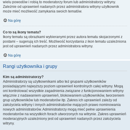
wielu powodów i robią to moderatorzy forum lub administratorzy witryny.
Zależnie od uprawnień nadanych przez administratora witryny użytkownik
może mieć możliwość zamykania swoich tematów.
Na górę
Co to są ikony tematu?
Ikony tematu są obrazkami wybieranymi przez autora tematu skojarzonymi z
postami – sugerują ich treść. Możliwość korzystania z ikon tematu uzależniona
jest od uprawnień nadanych przez administratora witryny.
Na górę
Rangi użytkownika i grupy
Kim są administratorzy?
Administratorzy są użytkownikami albo też grupami użytkowników
posiadającymi najwyższy poziom uprawnień kontrolnych całej witryny. Mogą
oni kontrolować wszystkie zagadnienia związane z funkcjonowaniem witryny
włącznie z nadawaniem uprawnień, blokowaniem użytkowników, tworzeniem
grup użytkowników lub moderatorów itp. Zakres ich uprawnień zależy od
założyciela witryny i innych administratorów mających prawo nominowania
nowych administratorów. Administratorzy mogą mieć pełne uprawnienia
moderatorów na wszystkich forach utworzonych na witrynie. Zakres uprawnień
moderacyjnych uzależniony jest od uprawnień nadanych przez założyciela
witryny.