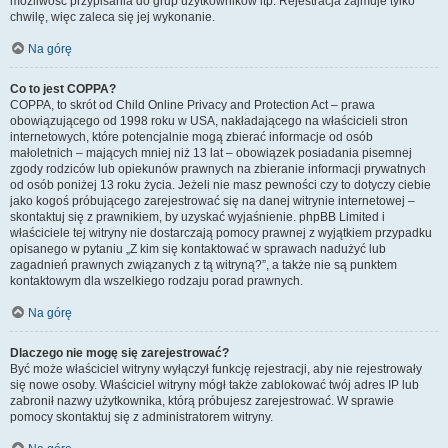
możliwość przypisania do grup użytkowników itp. Rejestracja zajmuje tylko
chwilę, więc zaleca się jej wykonanie.
Na górę
Co to jest COPPA?
COPPA, to skrót od Child Online Privacy and Protection Act – prawa
obowiązującego od 1998 roku w USA, nakładającego na właścicieli stron
internetowych, które potencjalnie mogą zbierać informacje od osób
małoletnich – mających mniej niż 13 lat – obowiązek posiadania pisemnej
zgody rodziców lub opiekunów prawnych na zbieranie informacji prywatnych
od osób poniżej 13 roku życia. Jeżeli nie masz pewności czy to dotyczy ciebie
jako kogoś próbującego zarejestrować się na danej witrynie internetowej –
skontaktuj się z prawnikiem, by uzyskać wyjaśnienie. phpBB Limited i
właściciele tej witryny nie dostarczają pomocy prawnej z wyjątkiem przypadku
opisanego w pytaniu „Z kim się kontaktować w sprawach nadużyć lub
zagadnień prawnych związanych z tą witryną?”, a także nie są punktem
kontaktowym dla wszelkiego rodzaju porad prawnych.
Na górę
Dlaczego nie mogę się zarejestrować?
Być może właściciel witryny wyłączył funkcję rejestracji, aby nie rejestrowały
się nowe osoby. Właściciel witryny mógł także zablokować twój adres IP lub
zabronił nazwy użytkownika, którą próbujesz zarejestrować. W sprawie
pomocy skontaktuj się z administratorem witryny.