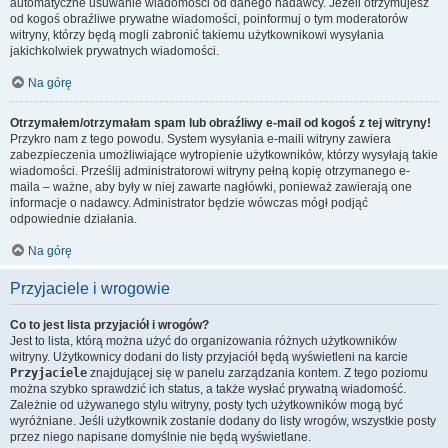
automatyczne usuwanie wiadomości od danego nadawcy. Jeżeli otrzymujesz
od kogoś obraźliwe prywatne wiadomości, poinformuj o tym moderatorów
witryny, którzy będą mogli zabronić takiemu użytkownikowi wysyłania
jakichkolwiek prywatnych wiadomości.
Na górę
Otrzymałem/otrzymałam spam lub obraźliwy e-mail od kogoś z tej witryny!
Przykro nam z tego powodu. System wysyłania e-maili witryny zawiera
zabezpieczenia umożliwiające wytropienie użytkowników, którzy wysyłają takie
wiadomości. Prześlij administratorowi witryny pełną kopię otrzymanego e-
maila – ważne, aby były w niej zawarte nagłówki, ponieważ zawierają one
informacje o nadawcy. Administrator będzie wówczas mógł podjąć
odpowiednie działania.
Na górę
Przyjaciele i wrogowie
Co to jest lista przyjaciół i wrogów?
Jest to lista, którą można użyć do organizowania różnych użytkowników
witryny. Użytkownicy dodani do listy przyjaciół będą wyświetleni na karcie
Przyjaciele
znajdującej się w panelu zarządzania kontem. Z tego poziomu
można szybko sprawdzić ich status, a także wysłać prywatną wiadomość.
Zależnie od używanego stylu witryny, posty tych użytkowników mogą być
wyróżniane. Jeśli użytkownik zostanie dodany do listy wrogów, wszystkie posty
przez niego napisane domyślnie nie będą wyświetlane.