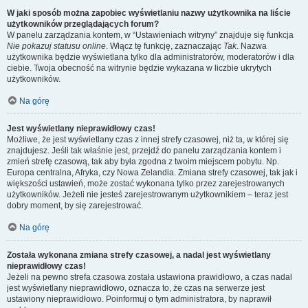
W jaki sposób można zapobiec wyświetlaniu nazwy użytkownika na liście
użytkowników przeglądających forum?
W panelu zarządzania kontem, w “Ustawieniach witryny” znajduje się funkcja
Nie pokazuj statusu online
. Włącz tę funkcję, zaznaczając
Tak
. Nazwa
użytkownika będzie wyświetlana tylko dla administratorów, moderatorów i dla
ciebie. Twoja obecność na witrynie będzie wykazana w liczbie ukrytych
użytkowników.
Na górę
Jest wyświetlany nieprawidłowy czas!
Możliwe, że jest wyświetlany czas z innej strefy czasowej, niż ta, w której się
znajdujesz. Jeśli tak właśnie jest, przejdź do panelu zarządzania kontem i
zmień strefę czasową, tak aby była zgodna z twoim miejscem pobytu. Np.
Europa centralna, Afryka, czy Nowa Zelandia. Zmiana strefy czasowej, tak jak i
większości ustawień, może zostać wykonana tylko przez zarejestrowanych
użytkowników. Jeżeli nie jesteś zarejestrowanym użytkownikiem – teraz jest
dobry moment, by się zarejestrować.
Na górę
Została wykonana zmiana strefy czasowej, a nadal jest wyświetlany
nieprawidłowy czas!
Jeżeli na pewno strefa czasowa została ustawiona prawidłowo, a czas nadal
jest wyświetlany nieprawidłowo, oznacza to, że czas na serwerze jest
ustawiony nieprawidłowo. Poinformuj o tym administratora, by naprawił