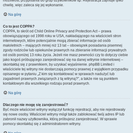
możliwość przypisania do grup użytkowników itp. Rejestracja zajmuje tylko
chwilę, więc zaleca się jej wykonanie.
Na górę
Co to jest COPPA?
COPPA, to skrót od Child Online Privacy and Protection Act – prawa
obowiązującego od 1998 roku w USA, nakładającego na właścicieli stron
internetowych, które potencjalnie mogą zbierać informacje od osób
małoletnich – mających mniej niż 13 lat – obowiązek posiadania pisemnej
zgody rodziców lub opiekunów prawnych na zbieranie informacji prywatnych
od osób poniżej 13 roku życia. Jeżeli nie masz pewności czy to dotyczy ciebie
jako kogoś próbującego zarejestrować się na danej witrynie internetowej –
skontaktuj się z prawnikiem, by uzyskać wyjaśnienie. phpBB Limited i
właściciele tej witryny nie dostarczają pomocy prawnej z wyjątkiem przypadku
opisanego w pytaniu „Z kim się kontaktować w sprawach nadużyć lub
zagadnień prawnych związanych z tą witryną?”, a także nie są punktem
kontaktowym dla wszelkiego rodzaju porad prawnych.
Na górę
Dlaczego nie mogę się zarejestrować?
Być może właściciel witryny wyłączył funkcję rejestracji, aby nie rejestrowały
się nowe osoby. Właściciel witryny mógł także zablokować twój adres IP lub
zabronił nazwy użytkownika, którą próbujesz zarejestrować. W sprawie
pomocy skontaktuj się z administratorem witryny.