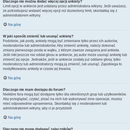
Dlaczego nie można dodać więcej opcji ankiety?
Limit opcji w ankiecie jest ustalany przez administratora witryny. Jeśli uważasz,
że potrzebujesz wstawić więcej opcji niż dozwolony limit, skontaktuj się z
administratorem witryny.
Na górę
W jaki sposób zmienić lub usunąć ankietę?
Podobnie, jak posty, ankiety mogą być zmieniane tylko przez ich autorów,
moderatorów lub administratorów. Aby zmienić ankietę, należy dokonać
zmiany pierwszego posta w wątku, z którym zawsze związana jest ankieta.
Jeśli nikt jeszcze nie oddał głosu w ankiecie, jej autor może usunąć ankietę lub
zmienić jej opcje. Jednakże, jeśli w ankiecie zostały już oddane głosy, tylko
moderatorzy lub administratorzy mogą ją zmienić, lub usunąć. Zapobiega to
modyfikowaniu ankiety w czasie jej trwania.
Na górę
Dlaczego nie mam dostępu do forum?
Niektóre fora mogą być dostępne tylko dla określonych grup lub użytkowników.
Aby przeglądać, czytać, pisać na nich lub wykonywać inne operacje, musisz
mieć odpowiednie uprawnienia. Skontaktuj się z moderatorem lub
administratorem witryny, aby ci je przydzielił.
Na górę
Dlaczego nie mogę dodawać załączników?