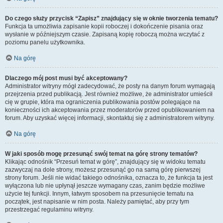
Do czego służy przycisk “Zapisz” znajdujący się w oknie tworzenia tematu?
Funkcja ta umożliwia zapisanie kopii roboczej i dokończenie pisania oraz
wysłanie w późniejszym czasie. Zapisaną kopię roboczą można wczytać z
poziomu panelu użytkownika.
Na górę
Dlaczego mój post musi być akceptowany?
Administrator witryny mógł zadecydować, że posty na danym forum wymagają
przejrzenia przed publikacją. Jest również możliwe, że administrator umieścił
cię w grupie, która ma ograniczenia publikowania postów polegające na
konieczności ich akceptowania przez moderatorów przed opublikowaniem na
forum. Aby uzyskać więcej informacji, skontaktuj się z administratorem witryny.
Na górę
W jaki sposób mogę przesunąć swój temat na górę strony tematów?
Klikając odnośnik “Przesuń temat w górę”, znajdujący się w widoku tematu
zazwyczaj na dole strony, możesz przesunąć go na samą górę pierwszej
strony forum. Jeśli nie widać takiego odnośnika, oznacza to, że funkcja ta jest
wyłączona lub nie upłynął jeszcze wymagany czas, zanim będzie możliwe
użycie tej funkcji. Innym, łatwym sposobem na przesunięcie tematu na
początek, jest napisanie w nim posta. Należy pamiętać, aby przy tym
przestrzegać regulaminu witryny.