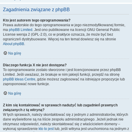
Zagadnienia związane z phpBB
Kto jest autorem tego oprogramowania?
Prawa autorskie do tego oprogramowania w jego niezmodyfikowanej formie,
ma
phpBB Limited
. Jest ono publikowane na licencji GNU General Public
License wersja 2 (GPL-2.0), co w praktyce oznacza, że może być bez
ograniczeń dystrybuowane. Więcej na ten temat dowiesz się na stronie
About phpBB
.
Na górę
Dlaczego funkcja X nie jest dostępna?
To oprogramowanie zostało stworzone i jest licencjonowane przez phpBB
Limited. Jeśli uważasz, że brakuje w nim jakiejś funkcji, przejdź na stronę
phpBB Ideas Centre
, gdzie możesz zagłosować na istniejące propozycje lub
zaproponować nowe funkcje.
Na górę
Z kim się kontaktować w sprawach nadużyć lub zagadnień prawnych
związanych z tą witryną?
W tych sprawach, należy skontaktować się z jednym z administratorów, których
dane wyświetlone są na liście zespołu administracyjnego. Jeżeli jednak nie
otrzymasz odpowiedzi, należy skontaktować się z właścicielem domeny –
wykonaj sprawdzenie
kto to jest
lub, jeśli witryna jest uruchomiona na jednym z