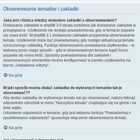
Obserwowanie tematów i zakładki
Jaka jest różnica między dodaniem zakładki a obserwowaniem?
Dodawanie zakładek w phpBB 3.0 działa podobnie jak dodawanie zakładek w
przeglądarce. Użytkownik nie dostaje powiadomienia, gdy w temacie pojawia
się nowa treść. W phpBB 3.1 dodawanie zakładek przypomina obserwowanie
tematu. Użytkownik może być powiadamiany, gdy nastąpi aktualizacja tematu
oznaczonego zakładką. Funkcja obserwowania powiadamia użytkownika – w
wybrany przez niego sposób – gdy w obserwowanym temacie bądź forum
pojawiła się nowa treść. Sposoby powiadamiania dla zakładek i
obserwowanych elementów można konfigurować w panelu użytkownika na
karcie „Ustawienia witryny”.
Na górę
W jaki sposób można dodać zakładkę do wybranych tematów lub je
obserwować??
Aby dodać zakładkę do wybranego tematu lub go obserwować, należy kliknąć
odpowiedni odnośnik w menu “Narzędzia tematu” znajdujące się na górze i na
dole wątku.
Udzielenie odpowiedzi w temacie, gdy jest aktywna funkcja “Powiadamiaj o
opublikowaniu odpowiedzi” spowoduje włączenie obserwowania tematu.
Na górę