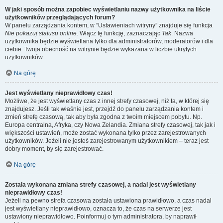
W jaki sposób można zapobiec wyświetlaniu nazwy użytkownika na liście
użytkowników przeglądających forum?
W panelu zarządzania kontem, w “Ustawieniach witryny” znajduje się funkcja
Nie pokazuj statusu online
. Włącz tę funkcję, zaznaczając
Tak
. Nazwa
użytkownika będzie wyświetlana tylko dla administratorów, moderatorów i dla
ciebie. Twoja obecność na witrynie będzie wykazana w liczbie ukrytych
użytkowników.
Na górę
Jest wyświetlany nieprawidłowy czas!
Możliwe, że jest wyświetlany czas z innej strefy czasowej, niż ta, w której się
znajdujesz. Jeśli tak właśnie jest, przejdź do panelu zarządzania kontem i
zmień strefę czasową, tak aby była zgodna z twoim miejscem pobytu. Np.
Europa centralna, Afryka, czy Nowa Zelandia. Zmiana strefy czasowej, tak jak i
większości ustawień, może zostać wykonana tylko przez zarejestrowanych
użytkowników. Jeżeli nie jesteś zarejestrowanym użytkownikiem – teraz jest
dobry moment, by się zarejestrować.
Na górę
Została wykonana zmiana strefy czasowej, a nadal jest wyświetlany
nieprawidłowy czas!
Jeżeli na pewno strefa czasowa została ustawiona prawidłowo, a czas nadal
jest wyświetlany nieprawidłowo, oznacza to, że czas na serwerze jest
ustawiony nieprawidłowo. Poinformuj o tym administratora, by naprawił