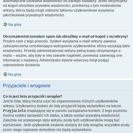
automatyczne usuwanie wiadomości od danego nadawcy. Jeżeli otrzymujesz
od kogoś obraźliwe prywatne wiadomości, poinformuj o tym moderatorów
witryny, którzy będą mogli zabronić takiemu użytkownikowi wysyłania
jakichkolwiek prywatnych wiadomości.
Na górę
Otrzymałem/otrzymałam spam lub obraźliwy e-mail od kogoś z tej witryny!
Przykro nam z tego powodu. System wysyłania e-maili witryny zawiera
zabezpieczenia umożliwiające wytropienie użytkowników, którzy wysyłają takie
wiadomości. Prześlij administratorowi witryny pełną kopię otrzymanego e-
maila – ważne, aby były w niej zawarte nagłówki, ponieważ zawierają one
informacje o nadawcy. Administrator będzie wówczas mógł podjąć
odpowiednie działania.
Na górę
Przyjaciele i wrogowie
Co to jest lista przyjaciół i wrogów?
Jest to lista, którą można użyć do organizowania różnych użytkowników
witryny. Użytkownicy dodani do listy przyjaciół będą wyświetleni na karcie
Przyjaciele
znajdującej się w panelu zarządzania kontem. Z tego poziomu
można szybko sprawdzić ich status, a także wysłać prywatną wiadomość.
Zależnie od używanego stylu witryny, posty tych użytkowników mogą być
wyróżniane. Jeśli użytkownik zostanie dodany do listy wrogów, wszystkie posty
przez niego napisane domyślnie nie będą wyświetlane.