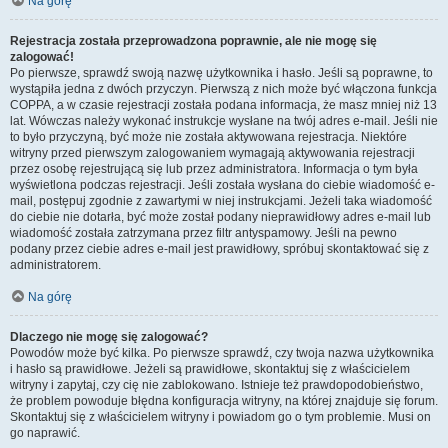
Na górę
Rejestracja została przeprowadzona poprawnie, ale nie mogę się
zalogować!
Po pierwsze, sprawdź swoją nazwę użytkownika i hasło. Jeśli są poprawne, to
wystąpiła jedna z dwóch przyczyn. Pierwszą z nich może być włączona funkcja
COPPA, a w czasie rejestracji została podana informacja, że masz mniej niż 13
lat. Wówczas należy wykonać instrukcje wysłane na twój adres e-mail. Jeśli nie
to było przyczyną, być może nie została aktywowana rejestracja. Niektóre
witryny przed pierwszym zalogowaniem wymagają aktywowania rejestracji
przez osobę rejestrującą się lub przez administratora. Informacja o tym była
wyświetlona podczas rejestracji. Jeśli została wysłana do ciebie wiadomość e-
mail, postępuj zgodnie z zawartymi w niej instrukcjami. Jeżeli taka wiadomość
do ciebie nie dotarła, być może został podany nieprawidłowy adres e-mail lub
wiadomość została zatrzymana przez filtr antyspamowy. Jeśli na pewno
podany przez ciebie adres e-mail jest prawidłowy, spróbuj skontaktować się z
administratorem.
Na górę
Dlaczego nie mogę się zalogować?
Powodów może być kilka. Po pierwsze sprawdź, czy twoja nazwa użytkownika
i hasło są prawidłowe. Jeżeli są prawidłowe, skontaktuj się z właścicielem
witryny i zapytaj, czy cię nie zablokowano. Istnieje też prawdopodobieństwo,
że problem powoduje błędna konfiguracja witryny, na której znajduje się forum.
Skontaktuj się z właścicielem witryny i powiadom go o tym problemie. Musi on
go naprawić.