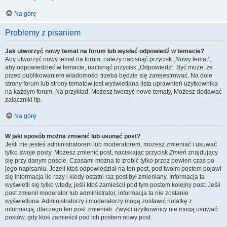
Na górę
Problemy z pisaniem
Jak utworzyć nowy temat na forum lub wysłać odpowiedź w temacie?
Aby utworzyć nowy temat na forum, należy nacisnąć przycisk „Nowy temat”,
aby odpowiedzieć w temacie, nacisnąć przycisk „Odpowiedz”. Być może, że
przed publikowaniem wiadomości trzeba będzie się zarejestrować. Na dole
strony forum lub strony tematów jest wyświetlana lista uprawnień użytkownika
na każdym forum. Na przykład: Możesz tworzyć nowe tematy, Możesz dodawać
załączniki itp.
Na górę
W jaki sposób można zmienić lub usunąć post?
Jeśli nie jesteś administratorem lub moderatorem, możesz zmieniać i usuwać
tylko swoje posty. Możesz zmienić post, naciskając przycisk
Zmień
znajdujący
się przy danym poście. Czasami można to zrobić tylko przez pewien czas po
jego napisaniu. Jeżeli ktoś odpowiedział na ten post, pod twoim postem pojawi
się informacja ile razy i kiedy ostatni raz post był zmieniany. Informacja ta
wyświetli się tylko wtedy, jeśli ktoś zamieścił pod tym postem kolejny post. Jeśli
post zmienił moderator lub administrator, informacja ta nie zostanie
wyświetlona. Administratorzy i moderatorzy mogą zostawić notatkę z
informacją, dlaczego ten post zmieniali. Zwykli użytkownicy nie mogą usuwać
postów, gdy ktoś zamieścił pod ich postem nowy post.