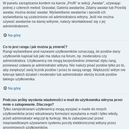
W panelu zarządzania kontem na karcie „Profil” w sekcji „Awatar”, używając
jednej z czterech metod: Gravatar, Galeria awatarów, Zdalny awatar lub Prześlij
awatar, można dodać awatar. Wyświetlanie awatarów i sposób ich
wyświetlania są uzależnione od administratora witryny. Jeśli nie można
używać awatarów na danej witrynie, należy skontaktować się z jej
administratorem.
Na górę
Co to jest ranga i jak można ją zmienić?
Rangi wyświetlane pod nazwami użytkowników oznaczają, ile postów dany
użytkownik napisał lub jaki ma status na forum, np. moderatora czy
administratora. Użytkownicy nie mogą bezpośrednio zmieniać stylu rang,
ponieważ ustawia je administrator witryny. Nie należy pisać postów tylko po to,
aby zwiększyć swój licznik postów i przez to swoją rangę. Większość witryn nie
toleruje takich działań i moderator lub administrator obniży licznik postów
takiego użytkownika.
Na górę
Podczas próby wysłania wiadomości e-mail do użytkownika witryna prosi
mnie o zalogowanie. Dlaczego?
Tylko zarejestrowani użytkownicy mogą wysyłać e-maile do innych
użytkowników przez wbudowany formularz wysyłania e-maili i tylko wtedy,
jeżeli administrator włączył tę funkcję. Ma to zabezpieczać przed
nieprawidłowym używaniem systemu poczty elektronicznej witryny przez
anonimowych użytkowników.