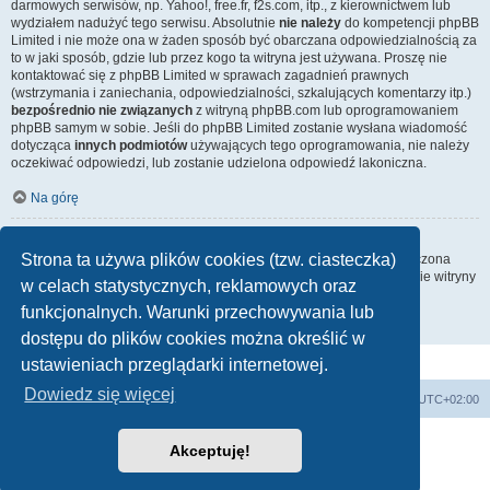
darmowych serwisów, np. Yahoo!, free.fr, f2s.com, itp., z kierownictwem lub
wydziałem nadużyć tego serwisu. Absolutnie
nie należy
do kompetencji phpBB
Limited i nie może ona w żaden sposób być obarczana odpowiedzialnością za
to w jaki sposób, gdzie lub przez kogo ta witryna jest używana. Proszę nie
kontaktować się z phpBB Limited w sprawach zagadnień prawnych
(wstrzymania i zaniechania, odpowiedzialności, szkalujących komentarzy itp.)
bezpośrednio nie związanych
z witryną phpBB.com lub oprogramowaniem
phpBB samym w sobie. Jeśli do phpBB Limited zostanie wysłana wiadomość
dotycząca
innych podmiotów
używających tego oprogramowania, nie należy
oczekiwać odpowiedzi, lub zostanie udzielona odpowiedź lakoniczna.
Na górę
Jak nawiązać kontakt z administratorem witryny?
Strona ta używa plików cookies (tzw. ciasteczka)
Wszyscy użytkownicy witryny mogą używać – jeśli funkcja ta jest włączona
przez administratora witryny – formularza „Kontakt z nami”. Członkowie witryny
w celach statystycznych, reklamowych oraz
mogą także używać odnośnika „Zespół administracyjny”.
funkcjonalnych. Warunki przechowywania lub
Na górę
dostępu do plików cookies można określić w
ustawieniach przeglądarki internetowej.
Dowiedz się więcej
Strona domowa
Strona główna
Strefa czasowa
UTC+02:00
Technologię dostarcza
phpBB
® Forum Software © phpBB Limited
Akceptuję!
Polski pakiet językowy dostarcza
phpBB.pl
Zasady ochrony danych osobowych
|
Regulamin