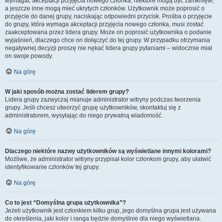
wymagać akceptacji przyjęcia nowego członka, niektóre mogą być zamknięte,
a jeszcze inne mogą mieć ukrytych członków. Użytkownik może poprosić o
przyjęcie do danej grupy, naciskając odpowiedni przycisk. Prośba o przyjęcie
do grupy, która wymaga akceptacji przyjęcia nowego członka, musi zostać
zaakceptowana przez lidera grupy. Może on poprosić użytkownika o podanie
wyjaśnień, dlaczego chce on dołączyć do tej grupy. W przypadku otrzymania
negatywnej decyzji proszę nie nękać lidera grupy pytaniami – widocznie miał
on swoje powody.
Na górę
W jaki sposób można zostać liderem grupy?
Lidera grupy zazwyczaj mianuje administrator witryny podczas tworzenia
grupy. Jeśli chcesz utworzyć grupę użytkowników, skontaktuj się z
administratorem, wysyłając do niego prywatną wiadomość.
Na górę
Dlaczego niektóre nazwy użytkowników są wyświetlane innymi kolorami?
Możliwe, że administrator witryny przypisał kolor członkom grupy, aby ułatwić
identyfikowanie członków tej grupy.
Na górę
Co to jest “Domyślna grupa użytkownika”?
Jeżeli użytkownik jest członkiem kilku grup, jego domyślna grupa jest używana
do określenia, jaki kolor i ranga będzie domyślnie dla niego wyświetlana.