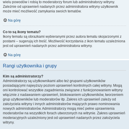
wielu powodów i robią to moderatorzy forum lub administratorzy witryny.
Zależnie od uprawnień nadanych przez administratora witryny użytkownik
może mieć możliwość zamykania swoich tematów.
Na górę
Co to są ikony tematu?
Ikony tematu są obrazkami wybieranymi przez autora tematu skojarzonymi z
postami – sugerują ich treść. Możliwość korzystania z ikon tematu uzależniona
jest od uprawnień nadanych przez administratora witryny.
Na górę
Rangi użytkownika i grupy
Kim są administratorzy?
Administratorzy są użytkownikami albo też grupami użytkowników
posiadającymi najwyższy poziom uprawnień kontrolnych całej witryny. Mogą
oni kontrolować wszystkie zagadnienia związane z funkcjonowaniem witryny
włącznie z nadawaniem uprawnień, blokowaniem użytkowników, tworzeniem
grup użytkowników lub moderatorów itp. Zakres ich uprawnień zależy od
założyciela witryny i innych administratorów mających prawo nominowania
nowych administratorów. Administratorzy mogą mieć pełne uprawnienia
moderatorów na wszystkich forach utworzonych na witrynie. Zakres uprawnień
moderacyjnych uzależniony jest od uprawnień nadanych przez założyciela
witryny.