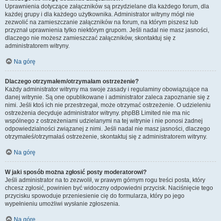
Uprawnienia dotyczące załączników są przydzielane dla każdego forum, dla
każdej grupy i dla każdego użytkownika. Administrator witryny mógł nie
zezwolić na zamieszczanie załączników na forum, na którym piszesz lub
przyznał uprawnienia tylko niektórym grupom. Jeśli nadal nie masz jasności,
dlaczego nie możesz zamieszczać załączników, skontaktuj się z
administratorem witryny.
Na górę
Dlaczego otrzymałem/otrzymałam ostrzeżenie?
Każdy administrator witryny ma swoje zasady i regulaminy obowiązujące na
danej witrynie. Są one opublikowane i administrator zaleca zapoznanie się z
nimi. Jeśli ktoś ich nie przestrzegał, może otrzymać ostrzeżenie. O udzieleniu
ostrzeżenia decyduje administrator witryny. phpBB Limited nie ma nic
wspólnego z ostrzeżeniami udzielanymi na tej witrynie i nie ponosi żadnej
odpowiedzialności związanej z nimi. Jeśli nadal nie masz jasności, dlaczego
otrzymałeś/otrzymałaś ostrzeżenie, skontaktuj się z administratorem witryny.
Na górę
W jaki sposób można zgłosić posty moderatorowi?
Jeśli administrator na to zezwolił, w prawym górnym rogu treści posta, który
chcesz zgłosić, powinien być widoczny odpowiedni przycisk. Naciśnięcie tego
przycisku spowoduje przeniesienie cię do formularza, który po jego
wypełnieniu umożliwi wysłanie zgłoszenia.
Na górę