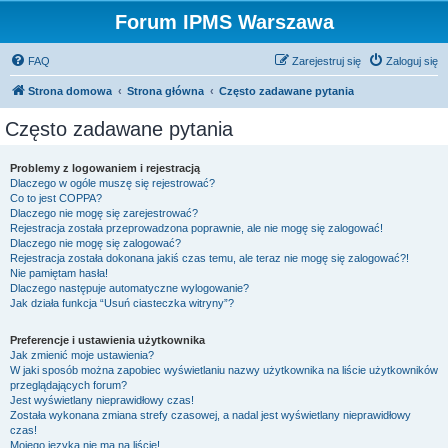
Forum IPMS Warszawa
FAQ
Zarejestruj się
Zaloguj się
Strona domowa
Strona główna
Często zadawane pytania
Często zadawane pytania
Problemy z logowaniem i rejestracją
Dlaczego w ogóle muszę się rejestrować?
Co to jest COPPA?
Dlaczego nie mogę się zarejestrować?
Rejestracja została przeprowadzona poprawnie, ale nie mogę się zalogować!
Dlaczego nie mogę się zalogować?
Rejestracja została dokonana jakiś czas temu, ale teraz nie mogę się zalogować?!
Nie pamiętam hasła!
Dlaczego następuje automatyczne wylogowanie?
Jak działa funkcja “Usuń ciasteczka witryny”?
Preferencje i ustawienia użytkownika
Jak zmienić moje ustawienia?
W jaki sposób można zapobiec wyświetlaniu nazwy użytkownika na liście użytkowników
przeglądających forum?
Jest wyświetlany nieprawidłowy czas!
Została wykonana zmiana strefy czasowej, a nadal jest wyświetlany nieprawidłowy
czas!
Mojego języka nie ma na liście!