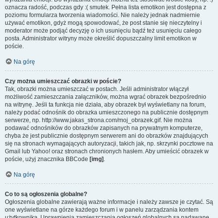
oznacza radość, podczas gdy :( smutek. Pełna lista emotikon jest dostępna z
poziomu formularza tworzenia wiadomości. Nie należy jednak nadmiernie
używać emotikon, gdyż mogą spowodować, że post stanie się nieczytelny i
moderator może podjąć decyzję o ich usunięciu bądź też usunięciu całego
posta. Administrator witryny może określić dopuszczalny limit emotikon w
poście.
Na górę
Czy można umieszczać obrazki w poście?
Tak, obrazki można umieszczać w postach. Jeśli administrator włączył
możliwość zamieszczania załączników, można wgrać obrazek bezpośrednio
na witrynę. Jeśli ta funkcja nie działa, aby obrazek był wyświetlany na forum,
należy podać odnośnik do obrazka umieszczonego na publicznie dostępnym
serwerze, np. http://www.jakas_strona.com/moj_obrazek.gif. Nie można
podawać odnośników do obrazków zapisanych na prywatnym komputerze,
chyba że jest publicznie dostępnym serwerem ani do obrazków znajdujących
się na stronach wymagających autoryzacji, takich jak, np. skrzynki pocztowe na
Gmail lub Yahoo! oraz stronach chronionych hasłem. Aby umieścić obrazek w
poście, użyj znacznika BBCode
[img]
.
Na górę
Co to są ogłoszenia globalne?
Ogłoszenia globalne zawierają ważne informacje i należy zawsze je czytać. Są
one wyświetlane na górze każdego forum i w panelu zarządzania kontem
użytkownika. Uprawnienia zamieszczania ogłoszeń globalnych są nadawane