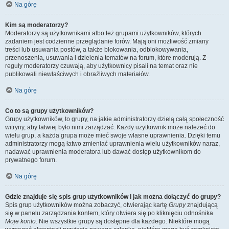
Na górę
Kim są moderatorzy?
Moderatorzy są użytkownikami albo też grupami użytkowników, których
zadaniem jest codzienne przeglądanie forów. Mają oni możliwość zmiany
treści lub usuwania postów, a także blokowania, odblokowywania,
przenoszenia, usuwania i dzielenia tematów na forum, które moderują. Z
reguły moderatorzy czuwają, aby użytkownicy pisali na temat oraz nie
publikowali niewłaściwych i obraźliwych materiałów.
Na górę
Co to są grupy użytkowników?
Grupy użytkowników, to grupy, na jakie administratorzy dzielą całą społeczność
witryny, aby łatwiej było nimi zarządzać. Każdy użytkownik może należeć do
wielu grup, a każda grupa może mieć swoje własne uprawnienia. Dzięki temu
administratorzy mogą łatwo zmieniać uprawnienia wielu użytkowników naraz,
nadawać uprawnienia moderatora lub dawać dostęp użytkownikom do
prywatnego forum.
Na górę
Gdzie znajduje się spis grup użytkowników i jak można dołączyć do grupy?
Spis grup użytkowników można zobaczyć, otwierając kartę
Grupy
znajdującą
się w panelu zarządzania kontem, który otwiera się po kliknięciu odnośnika
Moje konto
. Nie wszystkie grupy są dostępne dla każdego. Niektóre mogą