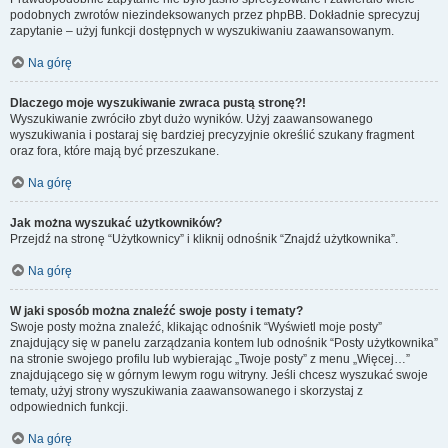
podobnych zwrotów niezindeksowanych przez phpBB. Dokładnie sprecyzuj
zapytanie – użyj funkcji dostępnych w wyszukiwaniu zaawansowanym.
Na górę
Dlaczego moje wyszukiwanie zwraca pustą stronę?!
Wyszukiwanie zwróciło zbyt dużo wyników. Użyj zaawansowanego
wyszukiwania i postaraj się bardziej precyzyjnie określić szukany fragment
oraz fora, które mają być przeszukane.
Na górę
Jak można wyszukać użytkowników?
Przejdź na stronę “Użytkownicy” i kliknij odnośnik “Znajdź użytkownika”.
Na górę
W jaki sposób można znaleźć swoje posty i tematy?
Swoje posty można znaleźć, klikając odnośnik “Wyświetl moje posty”
znajdujący się w panelu zarządzania kontem lub odnośnik “Posty użytkownika”
na stronie swojego profilu lub wybierając „Twoje posty” z menu „Więcej…”
znajdującego się w górnym lewym rogu witryny. Jeśli chcesz wyszukać swoje
tematy, użyj strony wyszukiwania zaawansowanego i skorzystaj z
odpowiednich funkcji.
Na górę