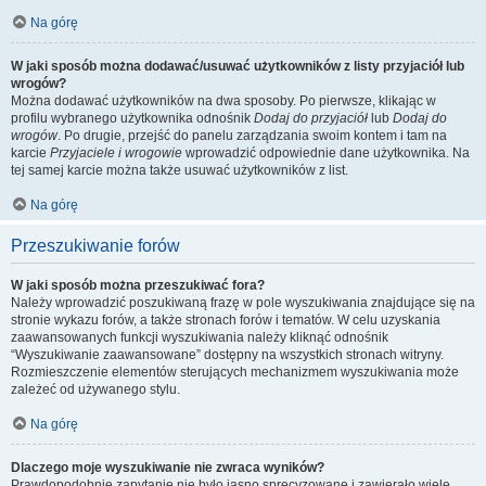
Na górę
W jaki sposób można dodawać/usuwać użytkowników z listy przyjaciół lub
wrogów?
Można dodawać użytkowników na dwa sposoby. Po pierwsze, klikając w
profilu wybranego użytkownika odnośnik
Dodaj do przyjaciół
lub
Dodaj do
wrogów
. Po drugie, przejść do panelu zarządzania swoim kontem i tam na
karcie
Przyjaciele i wrogowie
wprowadzić odpowiednie dane użytkownika. Na
tej samej karcie można także usuwać użytkowników z list.
Na górę
Przeszukiwanie forów
W jaki sposób można przeszukiwać fora?
Należy wprowadzić poszukiwaną frazę w pole wyszukiwania znajdujące się na
stronie wykazu forów, a także stronach forów i tematów. W celu uzyskania
zaawansowanych funkcji wyszukiwania należy kliknąć odnośnik
“Wyszukiwanie zaawansowane” dostępny na wszystkich stronach witryny.
Rozmieszczenie elementów sterujących mechanizmem wyszukiwania może
zależeć od używanego stylu.
Na górę
Dlaczego moje wyszukiwanie nie zwraca wyników?
Prawdopodobnie zapytanie nie było jasno sprecyzowane i zawierało wiele