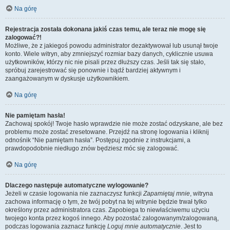
Na górę
Rejestracja została dokonana jakiś czas temu, ale teraz nie mogę się
zalogować?!
Możliwe, że z jakiegoś powodu administrator dezaktywował lub usunął twoje
konto. Wiele witryn, aby zmniejszyć rozmiar bazy danych, cyklicznie usuwa
użytkowników, którzy nic nie pisali przez dłuższy czas. Jeśli tak się stało,
spróbuj zarejestrować się ponownie i bądź bardziej aktywnym i
zaangażowanym w dyskusje użytkownikiem.
Na górę
Nie pamiętam hasła!
Zachowaj spokój! Twoje hasło wprawdzie nie może zostać odzyskane, ale bez
problemu może zostać zresetowane. Przejdź na stronę logowania i kliknij
odnośnik “Nie pamiętam hasła”. Postępuj zgodnie z instrukcjami, a
prawdopodobnie niedługo znów będziesz móc się zalogować.
Na górę
Dlaczego następuje automatyczne wylogowanie?
Jeżeli w czasie logowania nie zaznaczysz funkcji
Zapamiętaj mnie
, witryna
zachowa informację o tym, że twój pobyt na tej witrynie będzie trwał tylko
określony przez administratora czas. Zapobiega to niewłaściwemu użyciu
twojego konta przez kogoś innego. Aby pozostać zalogowanym/zalogowaną,
podczas logowania zaznacz funkcję
Loguj mnie automatycznie
. Jest to