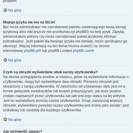
problem.
Na górę
Mojego języka nie ma na liście!
Być może administrator nie zainstalował pakietu zawierającego twoją wersję
językową albo nikt jeszcze nie przetłumaczył phpBB3 na twój język. Zapytaj
administratora witryny czy może zainstalować pakiet językowy, którego
potrzebujesz. Jeśli pakiet dla twojego języka nie istnieje, może spróbujesz go
utworzyć. Więcej informacji na ten temat można znaleźć na stronie
internetowej
phpBB.pl
® lub phpBB Limited
phpBB.com
®
Na górę
Czym są obrazki wyświetlane obok nazwy użytkownika?
Na stronie przeglądania postów, w miejscu, gdzie są wyświetlane informacje o
użytkowniku, mogą być wyświetlane dwa obrazki. Pierwszy obrazek jest
skojarzony z rangą użytkownika. W zależności od używanego stylu jest on w
formie gwiazdek, kwadracików lub kropek pokazujących, jak dużo postów
zostało napisanych przez użytkownika lub jaki jest jego status na tej witrynie.
Jest on wyświetlany poniżej nazwy użytkownika. Drugi, zazwyczaj większy
obrazek, wyświetlany powyżej nazwy użytkownika jest znany jako awatar i jest
unikatowy lub osobisty dla każdego użytkownika.
Na górę
Jak wyświetlić awatar?