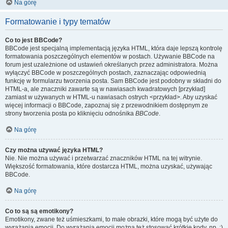
Na górę
Formatowanie i typy tematów
Co to jest BBCode?
BBCode jest specjalną implementacją języka HTML, która daje lepszą kontrolę
formatowania poszczególnych elementów w postach. Używanie BBCode na
forum jest uzależnione od ustawień określanych przez administratora. Można
wyłączyć BBCode w poszczególnych postach, zaznaczając odpowiednią
funkcję w formularzu tworzenia posta. Sam BBCode jest podobny w składni do
HTML-a, ale znaczniki zawarte są w nawiasach kwadratowych [przykład]
zamiast w używanych w HTML-u nawiasach ostrych <przykład>. Aby uzyskać
więcej informacji o BBCode, zapoznaj się z przewodnikiem dostępnym ze
strony tworzenia posta po kliknięciu odnośnika
BBCode
.
Na górę
Czy można używać języka HTML?
Nie. Nie można używać i przetwarzać znaczników HTML na tej witrynie.
Większość formatowania, które dostarcza HTML, można uzyskać, używając
BBCode.
Na górę
Co to są są emotikony?
Emotikony, zwane też uśmieszkami, to małe obrazki, które mogą być użyte do
wyrażania emocji. Do wyrażania emocji można też stosować krótkie kody, np. :)