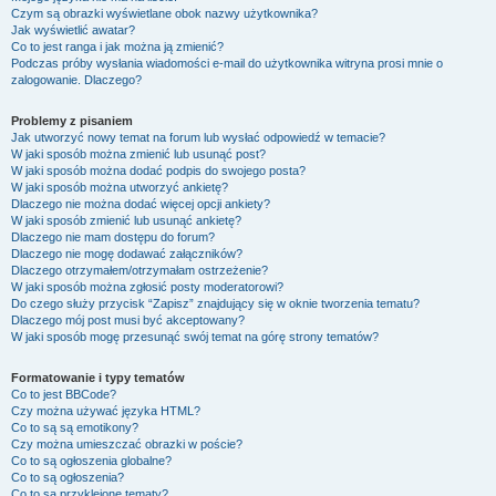
Czym są obrazki wyświetlane obok nazwy użytkownika?
Jak wyświetlić awatar?
Co to jest ranga i jak można ją zmienić?
Podczas próby wysłania wiadomości e-mail do użytkownika witryna prosi mnie o
zalogowanie. Dlaczego?
Problemy z pisaniem
Jak utworzyć nowy temat na forum lub wysłać odpowiedź w temacie?
W jaki sposób można zmienić lub usunąć post?
W jaki sposób można dodać podpis do swojego posta?
W jaki sposób można utworzyć ankietę?
Dlaczego nie można dodać więcej opcji ankiety?
W jaki sposób zmienić lub usunąć ankietę?
Dlaczego nie mam dostępu do forum?
Dlaczego nie mogę dodawać załączników?
Dlaczego otrzymałem/otrzymałam ostrzeżenie?
W jaki sposób można zgłosić posty moderatorowi?
Do czego służy przycisk “Zapisz” znajdujący się w oknie tworzenia tematu?
Dlaczego mój post musi być akceptowany?
W jaki sposób mogę przesunąć swój temat na górę strony tematów?
Formatowanie i typy tematów
Co to jest BBCode?
Czy można używać języka HTML?
Co to są są emotikony?
Czy można umieszczać obrazki w poście?
Co to są ogłoszenia globalne?
Co to są ogłoszenia?
Co to są przyklejone tematy?