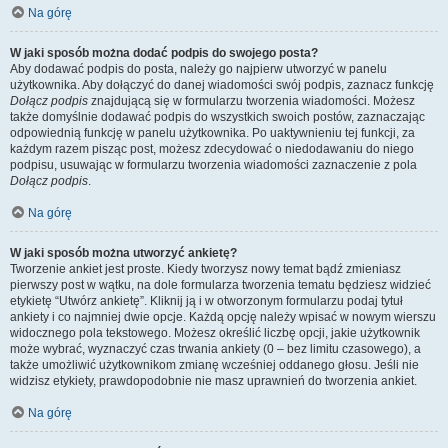
Na górę
W jaki sposób można dodać podpis do swojego posta?
Aby dodawać podpis do posta, należy go najpierw utworzyć w panelu
użytkownika. Aby dołączyć do danej wiadomości swój podpis, zaznacz funkcję
Dołącz podpis
znajdującą się w formularzu tworzenia wiadomości. Możesz
także domyślnie dodawać podpis do wszystkich swoich postów, zaznaczając
odpowiednią funkcję w panelu użytkownika. Po uaktywnieniu tej funkcji, za
każdym razem pisząc post, możesz zdecydować o niedodawaniu do niego
podpisu, usuwając w formularzu tworzenia wiadomości zaznaczenie z pola
Dołącz podpis
.
Na górę
W jaki sposób można utworzyć ankietę?
Tworzenie ankiet jest proste. Kiedy tworzysz nowy temat bądź zmieniasz
pierwszy post w wątku, na dole formularza tworzenia tematu będziesz widzieć
etykietę “Utwórz ankietę”. Kliknij ją i w otworzonym formularzu podaj tytuł
ankiety i co najmniej dwie opcje. Każdą opcję należy wpisać w nowym wierszu
widocznego pola tekstowego. Możesz określić liczbę opcji, jakie użytkownik
może wybrać, wyznaczyć czas trwania ankiety (0 – bez limitu czasowego), a
także umożliwić użytkownikom zmianę wcześniej oddanego głosu. Jeśli nie
widzisz etykiety, prawdopodobnie nie masz uprawnień do tworzenia ankiet.
Na górę