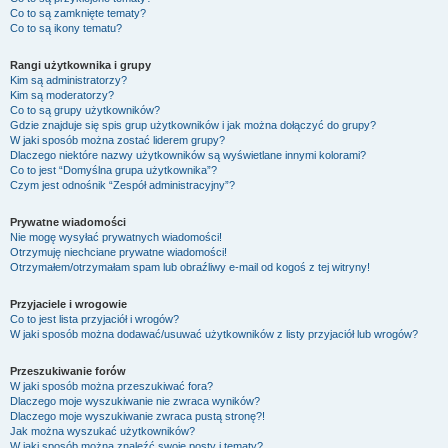
Co to są zamknięte tematy?
Co to są ikony tematu?
Rangi użytkownika i grupy
Kim są administratorzy?
Kim są moderatorzy?
Co to są grupy użytkowników?
Gdzie znajduje się spis grup użytkowników i jak można dołączyć do grupy?
W jaki sposób można zostać liderem grupy?
Dlaczego niektóre nazwy użytkowników są wyświetlane innymi kolorami?
Co to jest “Domyślna grupa użytkownika”?
Czym jest odnośnik “Zespół administracyjny”?
Prywatne wiadomości
Nie mogę wysyłać prywatnych wiadomości!
Otrzymuję niechciane prywatne wiadomości!
Otrzymałem/otrzymałam spam lub obraźliwy e-mail od kogoś z tej witryny!
Przyjaciele i wrogowie
Co to jest lista przyjaciół i wrogów?
W jaki sposób można dodawać/usuwać użytkowników z listy przyjaciół lub wrogów?
Przeszukiwanie forów
W jaki sposób można przeszukiwać fora?
Dlaczego moje wyszukiwanie nie zwraca wyników?
Dlaczego moje wyszukiwanie zwraca pustą stronę?!
Jak można wyszukać użytkowników?
W jaki sposób można znaleźć swoje posty i tematy?