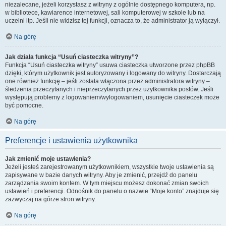
niezalecane, jeżeli korzystasz z witryny z ogólnie dostępnego komputera, np.
w bibliotece, kawiarence internetowej, sali komputerowej w szkole lub na
uczelni itp. Jeśli nie widzisz tej funkcji, oznacza to, że administrator ją wyłączył.
Na górę
Jak działa funkcja “Usuń ciasteczka witryny”?
Funkcja “Usuń ciasteczka witryny” usuwa ciasteczka utworzone przez phpBB
dzięki, którym użytkownik jest autoryzowany i logowany do witryny. Dostarczają
one również funkcję – jeśli została włączona przez administratora witryny –
śledzenia przeczytanych i nieprzeczytanych przez użytkownika postów. Jeśli
występują problemy z logowaniem/wylogowaniem, usunięcie ciasteczek może
być pomocne.
Na górę
Preferencje i ustawienia użytkownika
Jak zmienić moje ustawienia?
Jeżeli jesteś zarejestrowanym użytkownikiem, wszystkie twoje ustawienia są
zapisywane w bazie danych witryny. Aby je zmienić, przejdź do panelu
zarządzania swoim kontem. W tym miejscu możesz dokonać zmian swoich
ustawień i preferencji. Odnośnik do panelu o nazwie “Moje konto” znajduje się
zazwyczaj na górze stron witryny.
Na górę