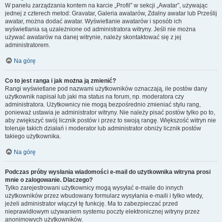
W panelu zarządzania kontem na karcie „Profil” w sekcji „Awatar”, używając
jednej z czterech metod: Gravatar, Galeria awatarów, Zdalny awatar lub Prześlij
awatar, można dodać awatar. Wyświetlanie awatarów i sposób ich
wyświetlania są uzależnione od administratora witryny. Jeśli nie można
używać awatarów na danej witrynie, należy skontaktować się z jej
administratorem.
Na górę
Co to jest ranga i jak można ją zmienić?
Rangi wyświetlane pod nazwami użytkowników oznaczają, ile postów dany
użytkownik napisał lub jaki ma status na forum, np. moderatora czy
administratora. Użytkownicy nie mogą bezpośrednio zmieniać stylu rang,
ponieważ ustawia je administrator witryny. Nie należy pisać postów tylko po to,
aby zwiększyć swój licznik postów i przez to swoją rangę. Większość witryn nie
toleruje takich działań i moderator lub administrator obniży licznik postów
takiego użytkownika.
Na górę
Podczas próby wysłania wiadomości e-mail do użytkownika witryna prosi
mnie o zalogowanie. Dlaczego?
Tylko zarejestrowani użytkownicy mogą wysyłać e-maile do innych
użytkowników przez wbudowany formularz wysyłania e-maili i tylko wtedy,
jeżeli administrator włączył tę funkcję. Ma to zabezpieczać przed
nieprawidłowym używaniem systemu poczty elektronicznej witryny przez
anonimowych użytkowników.