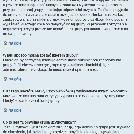
wymagać akceptacji przyjęcia nowego członka, niektóre mogą być zamknięte,
a jeszcze inne mogą mieć ukrytych członków. Użytkownik może poprosić o
przyjęcie do danej grupy, naciskając odpowiedni przycisk. Prośba o przyjęcie
do grupy, która wymaga akceptacji przyjęcia nowego członka, musi zostać
zaakceptowana przez lidera grupy. Może on poprosić użytkownika o podanie
wyjaśnień, dlaczego chce on dołączyć do tej grupy. W przypadku otrzymania
negatywnej decyzji proszę nie nękać lidera grupy pytaniami – widocznie miał
on swoje powody.
Na górę
W jaki sposób można zostać liderem grupy?
Lidera grupy zazwyczaj mianuje administrator witryny podczas tworzenia
grupy. Jeśli chcesz utworzyć grupę użytkowników, skontaktuj się z
administratorem, wysyłając do niego prywatną wiadomość.
Na górę
Dlaczego niektóre nazwy użytkowników są wyświetlane innymi kolorami?
Możliwe, że administrator witryny przypisał kolor członkom grupy, aby ułatwić
identyfikowanie członków tej grupy.
Na górę
Co to jest “Domyślna grupa użytkownika”?
Jeżeli użytkownik jest członkiem kilku grup, jego domyślna grupa jest używana
do określenia, jaki kolor i ranga będzie domyślnie dla niego wyświetlana.