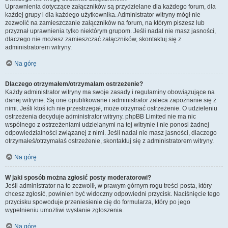
Uprawnienia dotyczące załączników są przydzielane dla każdego forum, dla
każdej grupy i dla każdego użytkownika. Administrator witryny mógł nie
zezwolić na zamieszczanie załączników na forum, na którym piszesz lub
przyznał uprawnienia tylko niektórym grupom. Jeśli nadal nie masz jasności,
dlaczego nie możesz zamieszczać załączników, skontaktuj się z
administratorem witryny.
Na górę
Dlaczego otrzymałem/otrzymałam ostrzeżenie?
Każdy administrator witryny ma swoje zasady i regulaminy obowiązujące na
danej witrynie. Są one opublikowane i administrator zaleca zapoznanie się z
nimi. Jeśli ktoś ich nie przestrzegał, może otrzymać ostrzeżenie. O udzieleniu
ostrzeżenia decyduje administrator witryny. phpBB Limited nie ma nic
wspólnego z ostrzeżeniami udzielanymi na tej witrynie i nie ponosi żadnej
odpowiedzialności związanej z nimi. Jeśli nadal nie masz jasności, dlaczego
otrzymałeś/otrzymałaś ostrzeżenie, skontaktuj się z administratorem witryny.
Na górę
W jaki sposób można zgłosić posty moderatorowi?
Jeśli administrator na to zezwolił, w prawym górnym rogu treści posta, który
chcesz zgłosić, powinien być widoczny odpowiedni przycisk. Naciśnięcie tego
przycisku spowoduje przeniesienie cię do formularza, który po jego
wypełnieniu umożliwi wysłanie zgłoszenia.
Na górę