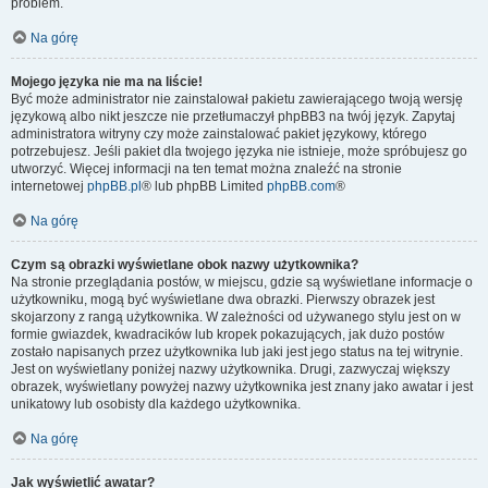
problem.
Na górę
Mojego języka nie ma na liście!
Być może administrator nie zainstalował pakietu zawierającego twoją wersję
językową albo nikt jeszcze nie przetłumaczył phpBB3 na twój język. Zapytaj
administratora witryny czy może zainstalować pakiet językowy, którego
potrzebujesz. Jeśli pakiet dla twojego języka nie istnieje, może spróbujesz go
utworzyć. Więcej informacji na ten temat można znaleźć na stronie
internetowej
phpBB.pl
® lub phpBB Limited
phpBB.com
®
Na górę
Czym są obrazki wyświetlane obok nazwy użytkownika?
Na stronie przeglądania postów, w miejscu, gdzie są wyświetlane informacje o
użytkowniku, mogą być wyświetlane dwa obrazki. Pierwszy obrazek jest
skojarzony z rangą użytkownika. W zależności od używanego stylu jest on w
formie gwiazdek, kwadracików lub kropek pokazujących, jak dużo postów
zostało napisanych przez użytkownika lub jaki jest jego status na tej witrynie.
Jest on wyświetlany poniżej nazwy użytkownika. Drugi, zazwyczaj większy
obrazek, wyświetlany powyżej nazwy użytkownika jest znany jako awatar i jest
unikatowy lub osobisty dla każdego użytkownika.
Na górę
Jak wyświetlić awatar?