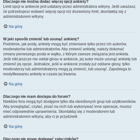
Dlaczego nie można dodać więcej opcji ankiety?
Limit opcji w ankiecie jest ustalany przez administratora witryny. Jeśli uważasz,
że potrzebujesz wstawić więcej opcji niż dozwolony limit, skontaktuj się z
administratorem witryny.
Na górę
W jaki sposób zmienić lub usunąć ankietę?
Podobnie, jak posty, ankiety mogą być zmieniane tylko przez ich autorów,
moderatorów lub administratorów. Aby zmienić ankietę, należy dokonać
zmiany pierwszego posta w wątku, z którym zawsze związana jest ankieta.
Jeśli nikt jeszcze nie oddał głosu w ankiecie, jej autor może usunąć ankietę lub
zmienić jej opcje. Jednakże, jeśli w ankiecie zostały już oddane głosy, tylko
moderatorzy lub administratorzy mogą ją zmienić, lub usunąć. Zapobiega to
modyfikowaniu ankiety w czasie jej trwania.
Na górę
Dlaczego nie mam dostępu do forum?
Niektóre fora mogą być dostępne tylko dla określonych grup lub użytkowników.
Aby przeglądać, czytać, pisać na nich lub wykonywać inne operacje, musisz
mieć odpowiednie uprawnienia. Skontaktuj się z moderatorem lub
administratorem witryny, aby ci je przydzielił.
Na górę
Dlaczego nie mogę dodawać załączników?