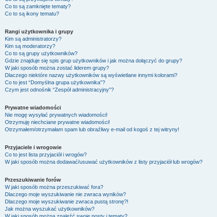
Co to są zamknięte tematy?
Co to są ikony tematu?
Rangi użytkownika i grupy
Kim są administratorzy?
Kim są moderatorzy?
Co to są grupy użytkowników?
Gdzie znajduje się spis grup użytkowników i jak można dołączyć do grupy?
W jaki sposób można zostać liderem grupy?
Dlaczego niektóre nazwy użytkowników są wyświetlane innymi kolorami?
Co to jest “Domyślna grupa użytkownika”?
Czym jest odnośnik “Zespół administracyjny”?
Prywatne wiadomości
Nie mogę wysyłać prywatnych wiadomości!
Otrzymuję niechciane prywatne wiadomości!
Otrzymałem/otrzymałam spam lub obraźliwy e-mail od kogoś z tej witryny!
Przyjaciele i wrogowie
Co to jest lista przyjaciół i wrogów?
W jaki sposób można dodawać/usuwać użytkowników z listy przyjaciół lub wrogów?
Przeszukiwanie forów
W jaki sposób można przeszukiwać fora?
Dlaczego moje wyszukiwanie nie zwraca wyników?
Dlaczego moje wyszukiwanie zwraca pustą stronę?!
Jak można wyszukać użytkowników?
W jaki sposób można znaleźć swoje posty i tematy?