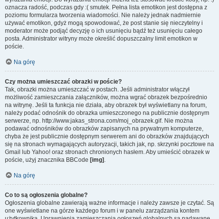
oznacza radość, podczas gdy :( smutek. Pełna lista emotikon jest dostępna z
poziomu formularza tworzenia wiadomości. Nie należy jednak nadmiernie
używać emotikon, gdyż mogą spowodować, że post stanie się nieczytelny i
moderator może podjąć decyzję o ich usunięciu bądź też usunięciu całego
posta. Administrator witryny może określić dopuszczalny limit emotikon w
poście.
Na górę
Czy można umieszczać obrazki w poście?
Tak, obrazki można umieszczać w postach. Jeśli administrator włączył
możliwość zamieszczania załączników, można wgrać obrazek bezpośrednio
na witrynę. Jeśli ta funkcja nie działa, aby obrazek był wyświetlany na forum,
należy podać odnośnik do obrazka umieszczonego na publicznie dostępnym
serwerze, np. http://www.jakas_strona.com/moj_obrazek.gif. Nie można
podawać odnośników do obrazków zapisanych na prywatnym komputerze,
chyba że jest publicznie dostępnym serwerem ani do obrazków znajdujących
się na stronach wymagających autoryzacji, takich jak, np. skrzynki pocztowe na
Gmail lub Yahoo! oraz stronach chronionych hasłem. Aby umieścić obrazek w
poście, użyj znacznika BBCode
[img]
.
Na górę
Co to są ogłoszenia globalne?
Ogłoszenia globalne zawierają ważne informacje i należy zawsze je czytać. Są
one wyświetlane na górze każdego forum i w panelu zarządzania kontem
użytkownika. Uprawnienia zamieszczania ogłoszeń globalnych są nadawane