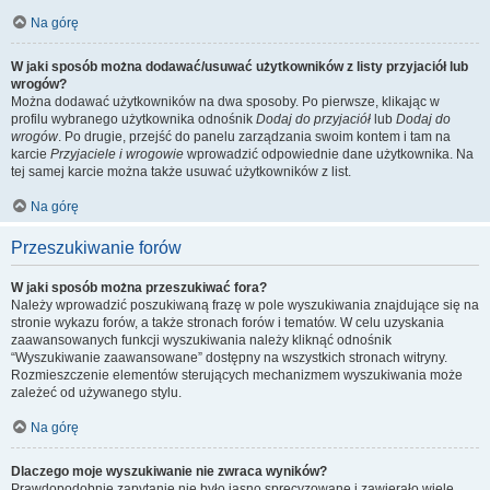
Na górę
W jaki sposób można dodawać/usuwać użytkowników z listy przyjaciół lub
wrogów?
Można dodawać użytkowników na dwa sposoby. Po pierwsze, klikając w
profilu wybranego użytkownika odnośnik
Dodaj do przyjaciół
lub
Dodaj do
wrogów
. Po drugie, przejść do panelu zarządzania swoim kontem i tam na
karcie
Przyjaciele i wrogowie
wprowadzić odpowiednie dane użytkownika. Na
tej samej karcie można także usuwać użytkowników z list.
Na górę
Przeszukiwanie forów
W jaki sposób można przeszukiwać fora?
Należy wprowadzić poszukiwaną frazę w pole wyszukiwania znajdujące się na
stronie wykazu forów, a także stronach forów i tematów. W celu uzyskania
zaawansowanych funkcji wyszukiwania należy kliknąć odnośnik
“Wyszukiwanie zaawansowane” dostępny na wszystkich stronach witryny.
Rozmieszczenie elementów sterujących mechanizmem wyszukiwania może
zależeć od używanego stylu.
Na górę
Dlaczego moje wyszukiwanie nie zwraca wyników?
Prawdopodobnie zapytanie nie było jasno sprecyzowane i zawierało wiele