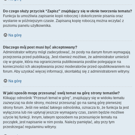
Do czego służy przycisk “Zapisz” znajdujący się w oknie tworzenia tematu?
Funkcja ta umożliwia zapisanie kopii roboczej i dokończenie pisania oraz
wysłanie w późniejszym czasie. Zapisaną kopię roboczą można wczytać z
poziomu panelu użytkownika.
Na górę
Dlaczego mój post musi być akceptowany?
Administrator witryny mógł zadecydować, że posty na danym forum wymagają
przejrzenia przed publikacją. Jest również możliwe, że administrator umieścił
cię w grupie, która ma ograniczenia publikowania postów polegające na
konieczności ich akceptowania przez moderatorów przed opublikowaniem na
forum. Aby uzyskać więcej informacji, skontaktuj się z administratorem witryny.
Na górę
W jaki sposób mogę przesunąć swój temat na górę strony tematów?
Klikając odnośnik “Przesuń temat w górę”, znajdujący się w widoku tematu
zazwyczaj na dole strony, możesz przesunąć go na samą górę pierwszej
strony forum. Jeśli nie widać takiego odnośnika, oznacza to, że funkcja ta jest
wyłączona lub nie upłynął jeszcze wymagany czas, zanim będzie możliwe
użycie tej funkcji. Innym, łatwym sposobem na przesunięcie tematu na
początek, jest napisanie w nim posta. Należy pamiętać, aby przy tym
przestrzegać regulaminu witryny.