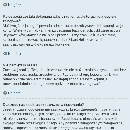
Na górę
Rejestracja została dokonana jakiś czas temu, ale teraz nie mogę się
zalogować?!
Możliwe, że z jakiegoś powodu administrator dezaktywował lub usunął twoje
konto. Wiele witryn, aby zmniejszyć rozmiar bazy danych, cyklicznie usuwa
użytkowników, którzy nic nie pisali przez dłuższy czas. Jeśli tak się stało,
spróbuj zarejestrować się ponownie i bądź bardziej aktywnym i
zaangażowanym w dyskusje użytkownikiem.
Na górę
Nie pamiętam hasła!
Zachowaj spokój! Twoje hasło wprawdzie nie może zostać odzyskane, ale bez
problemu może zostać zresetowane. Przejdź na stronę logowania i kliknij
odnośnik “Nie pamiętam hasła”. Postępuj zgodnie z instrukcjami, a
prawdopodobnie niedługo znów będziesz móc się zalogować.
Na górę
Dlaczego następuje automatyczne wylogowanie?
Jeżeli w czasie logowania nie zaznaczysz funkcji
Zapamiętaj mnie
, witryna
zachowa informację o tym, że twój pobyt na tej witrynie będzie trwał tylko
określony przez administratora czas. Zapobiega to niewłaściwemu użyciu
twojego konta przez kogoś innego. Aby pozostać zalogowanym/zalogowaną,
podczas logowania zaznacz funkcję
Loguj mnie automatycznie
. Jest to