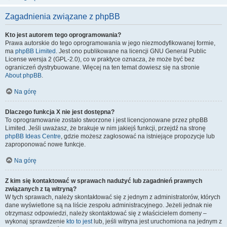
Zagadnienia związane z phpBB
Kto jest autorem tego oprogramowania?
Prawa autorskie do tego oprogramowania w jego niezmodyfikowanej formie,
ma
phpBB Limited
. Jest ono publikowane na licencji GNU General Public
License wersja 2 (GPL-2.0), co w praktyce oznacza, że może być bez
ograniczeń dystrybuowane. Więcej na ten temat dowiesz się na stronie
About phpBB
.
Na górę
Dlaczego funkcja X nie jest dostępna?
To oprogramowanie zostało stworzone i jest licencjonowane przez phpBB
Limited. Jeśli uważasz, że brakuje w nim jakiejś funkcji, przejdź na stronę
phpBB Ideas Centre
, gdzie możesz zagłosować na istniejące propozycje lub
zaproponować nowe funkcje.
Na górę
Z kim się kontaktować w sprawach nadużyć lub zagadnień prawnych
związanych z tą witryną?
W tych sprawach, należy skontaktować się z jednym z administratorów, których
dane wyświetlone są na liście zespołu administracyjnego. Jeżeli jednak nie
otrzymasz odpowiedzi, należy skontaktować się z właścicielem domeny –
wykonaj sprawdzenie
kto to jest
lub, jeśli witryna jest uruchomiona na jednym z