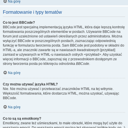
Na górę
Formatowanie i typy tematów
Co to jest BBCode?
BBCode jest specjalną implementacją języka HTML, która daje lepszą kontrolę
formatowania poszczególnych elementów w postach. Używanie BBCode na
forum jest uzależnione od ustawień określanych przez administratora. Można
wyłączyć BBCode w poszczególnych postach, zaznaczając odpowiednią
funkcję w formularzu tworzenia posta. Sam BBCode jest podobny w składni do
HTML-a, ale znaczniki zawarte są w nawiasach kwadratowych [przykład]
zamiast w używanych w HTML-u nawiasach ostrych <przykład>. Aby uzyskać
więcej informacji o BBCode, zapoznaj się z przewodnikiem dostępnym ze
strony tworzenia posta po kliknięciu odnośnika
BBCode
.
Na górę
Czy można używać języka HTML?
Nie. Nie można używać i przetwarzać znaczników HTML na tej witrynie.
Większość formatowania, które dostarcza HTML, można uzyskać, używając
BBCode.
Na górę
Co to są są emotikony?
Emotikony, zwane też uśmieszkami, to małe obrazki, które mogą być użyte do
wyrażania emocji. Do wyrażania emocji można też stosować krótkie kody, np. :)