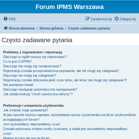
Forum IPMS Warszawa
FAQ
Zarejestruj się
Zaloguj się
Strona domowa
Strona główna
Często zadawane pytania
Często zadawane pytania
Problemy z logowaniem i rejestracją
Dlaczego w ogóle muszę się rejestrować?
Co to jest COPPA?
Dlaczego nie mogę się zarejestrować?
Rejestracja została przeprowadzona poprawnie, ale nie mogę się zalogować!
Dlaczego nie mogę się zalogować?
Rejestracja została dokonana jakiś czas temu, ale teraz nie mogę się zalogować?!
Nie pamiętam hasła!
Dlaczego następuje automatyczne wylogowanie?
Jak działa funkcja “Usuń ciasteczka witryny”?
Preferencje i ustawienia użytkownika
Jak zmienić moje ustawienia?
W jaki sposób można zapobiec wyświetlaniu nazwy użytkownika na liście użytkowników
przeglądających forum?
Jest wyświetlany nieprawidłowy czas!
Została wykonana zmiana strefy czasowej, a nadal jest wyświetlany nieprawidłowy
czas!
Mojego języka nie ma na liście!