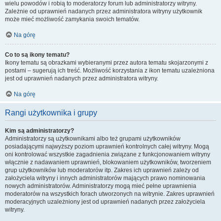
wielu powodów i robią to moderatorzy forum lub administratorzy witryny.
Zależnie od uprawnień nadanych przez administratora witryny użytkownik
może mieć możliwość zamykania swoich tematów.
Na górę
Co to są ikony tematu?
Ikony tematu są obrazkami wybieranymi przez autora tematu skojarzonymi z
postami – sugerują ich treść. Możliwość korzystania z ikon tematu uzależniona
jest od uprawnień nadanych przez administratora witryny.
Na górę
Rangi użytkownika i grupy
Kim są administratorzy?
Administratorzy są użytkownikami albo też grupami użytkowników
posiadającymi najwyższy poziom uprawnień kontrolnych całej witryny. Mogą
oni kontrolować wszystkie zagadnienia związane z funkcjonowaniem witryny
włącznie z nadawaniem uprawnień, blokowaniem użytkowników, tworzeniem
grup użytkowników lub moderatorów itp. Zakres ich uprawnień zależy od
założyciela witryny i innych administratorów mających prawo nominowania
nowych administratorów. Administratorzy mogą mieć pełne uprawnienia
moderatorów na wszystkich forach utworzonych na witrynie. Zakres uprawnień
moderacyjnych uzależniony jest od uprawnień nadanych przez założyciela
witryny.