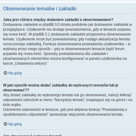
Obserwowanie tematów i zakładki
Jaka jest różnica między dodaniem zakładki a obserwowaniem?
Dodawanie zakładek w phpBB 3.0 działa podobnie jak dodawanie zakładek w
przeglądarce. Użytkownik nie dostaje powiadomienia, gdy w temacie pojawia
się nowa treść. W phpBB 3.1 dodawanie zakładek przypomina obserwowanie
tematu. Użytkownik może być powiadamiany, gdy nastąpi aktualizacja tematu
oznaczonego zakładką. Funkcja obserwowania powiadamia użytkownika – w
wybrany przez niego sposób – gdy w obserwowanym temacie bądź forum
pojawiła się nowa treść. Sposoby powiadamiania dla zakładek i
obserwowanych elementów można konfigurować w panelu użytkownika na
karcie „Ustawienia witryny”.
Na górę
W jaki sposób można dodać zakładkę do wybranych tematów lub je
obserwować??
Aby dodać zakładkę do wybranego tematu lub go obserwować, należy kliknąć
odpowiedni odnośnik w menu “Narzędzia tematu” znajdujące się na górze i na
dole wątku.
Udzielenie odpowiedzi w temacie, gdy jest aktywna funkcja “Powiadamiaj o
opublikowaniu odpowiedzi” spowoduje włączenie obserwowania tematu.
Na górę