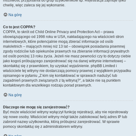
możliwość przypisania do grup użytkowników itp. Rejestracja zajmuje tylko
chwilę, więc zaleca się jej wykonanie.
Na górę
Co to jest COPPA?
COPPA, to skrót od Child Online Privacy and Protection Act – prawa
obowiązującego od 1998 roku w USA, nakładającego na właścicieli stron
internetowych, które potencjalnie mogą zbierać informacje od osób
małoletnich – mających mniej niż 13 lat – obowiązek posiadania pisemnej
zgody rodziców lub opiekunów prawnych na zbieranie informacji prywatnych
od osób poniżej 13 roku życia. Jeżeli nie masz pewności czy to dotyczy ciebie
jako kogoś próbującego zarejestrować się na danej witrynie internetowej –
skontaktuj się z prawnikiem, by uzyskać wyjaśnienie. phpBB Limited i
właściciele tej witryny nie dostarczają pomocy prawnej z wyjątkiem przypadku
opisanego w pytaniu „Z kim się kontaktować w sprawach nadużyć lub
zagadnień prawnych związanych z tą witryną?”, a także nie są punktem
kontaktowym dla wszelkiego rodzaju porad prawnych.
Na górę
Dlaczego nie mogę się zarejestrować?
Być może właściciel witryny wyłączył funkcję rejestracji, aby nie rejestrowały
się nowe osoby. Właściciel witryny mógł także zablokować twój adres IP lub
zabronił nazwy użytkownika, którą próbujesz zarejestrować. W sprawie
pomocy skontaktuj się z administratorem witryny.