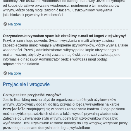
automatyczne usuwanie wiadomości od danego nadawcy. Jeżeli otrzymujesz
od kogoś obraźliwe prywatne wiadomości, poinformuj o tym moderatorów
witryny, którzy będą mogli zabronić takiemu użytkownikowi wysyłania
jakichkolwiek prywatnych wiadomości.
Na górę
Otrzymałem/otrzymałam spam lub obraźliwy e-mail od kogoś z tej witryny!
Przykro nam z tego powodu. System wysyłania e-maili witryny zawiera
zabezpieczenia umożliwiające wytropienie użytkowników, którzy wysyłają takie
wiadomości. Prześlij administratorowi witryny pełną kopię otrzymanego e-
maila – ważne, aby były w niej zawarte nagłówki, ponieważ zawierają one
informacje o nadawcy. Administrator będzie wówczas mógł podjąć
odpowiednie działania.
Na górę
Przyjaciele i wrogowie
Co to jest lista przyjaciół i wrogów?
Jest to lista, którą można użyć do organizowania różnych użytkowników
witryny. Użytkownicy dodani do listy przyjaciół będą wyświetleni na karcie
Przyjaciele
znajdującej się w panelu zarządzania kontem. Z tego poziomu
można szybko sprawdzić ich status, a także wysłać prywatną wiadomość.
Zależnie od używanego stylu witryny, posty tych użytkowników mogą być
wyróżniane. Jeśli użytkownik zostanie dodany do listy wrogów, wszystkie posty
przez niego napisane domyślnie nie będą wyświetlane.