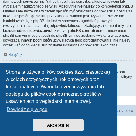
darmowych serwisów, np. Yahoo!, free.fr, f2s.com, itp., z kierownictwem lub
wydziałem nadużyć tego serwisu. Absolutnie
nie należy
do kompetencji phpBB
Limited i nie może ona w żaden sposób być obarczana odpowiedzialnością za
to w jaki sposób, gdzie lub przez kogo ta witryna jest używana. Proszę nie
kontaktować się z phpBB Limited w sprawach zagadnień prawnych
(wstrzymania i zaniechania, odpowiedzialności, szkalujących komentarzy itp.)
bezpośrednio nie związanych
z witryną phpBB.com lub oprogramowaniem
phpBB samym w sobie. Jeśli do phpBB Limited zostanie wysłana wiadomość
dotycząca
innych podmiotów
używających tego oprogramowania, nie należy
oczekiwać odpowiedzi, lub zostanie udzielona odpowiedź lakoniczna.
Na górę
Jak nawiązać kontakt z administratorem witryny?
Strona ta używa plików cookies (tzw. ciasteczka)
Wszyscy użytkownicy witryny mogą używać – jeśli funkcja ta jest włączona
przez administratora witryny – formularza „Kontakt z nami”. Członkowie witryny
w celach statystycznych, reklamowych oraz
mogą także używać odnośnika „Zespół administracyjny”.
funkcjonalnych. Warunki przechowywania lub
Na górę
dostępu do plików cookies można określić w
ustawieniach przeglądarki internetowej.
Dowiedz się więcej
Strona domowa
Strona główna
Strefa czasowa
UTC+02:00
Technologię dostarcza
phpBB
® Forum Software © phpBB Limited
Akceptuję!
Polski pakiet językowy dostarcza
phpBB.pl
Zasady ochrony danych osobowych
|
Regulamin