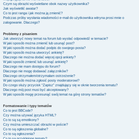
Czym są obrazki wyświetlane obok nazwy użytkownika?
Jak wyświetlić awatar?
Co to jest ranga i jak można ją zmienić?
Podczas próby wysłania wiadomości e-mail do użytkownika witryna prosi mnie o
zalogowanie. Dlaczego?
Problemy z pisaniem
Jak utworzyć nowy temat na forum lub wysłać odpowiedź w temacie?
W jaki sposób można zmienić lub usunąć post?
W jaki sposób można dodać podpis do swojego posta?
W jaki sposób można utworzyć ankietę?
Dlaczego nie można dodać więcej opcji ankiety?
W jaki sposób zmienić lub usunąć ankietę?
Dlaczego nie mam dostępu do forum?
Dlaczego nie mogę dodawać załączników?
Dlaczego otrzymałem/otrzymałam ostrzeżenie?
W jaki sposób można zgłosić posty moderatorowi?
Do czego służy przycisk “Zapisz” znajdujący się w oknie tworzenia tematu?
Dlaczego mój post musi być akceptowany?
W jaki sposób mogę przesunąć swój temat na górę strony tematów?
Formatowanie i typy tematów
Co to jest BBCode?
Czy można używać języka HTML?
Co to są są emotikony?
Czy można umieszczać obrazki w poście?
Co to są ogłoszenia globalne?
Co to są ogłoszenia?
Co to są przyklejone tematy?