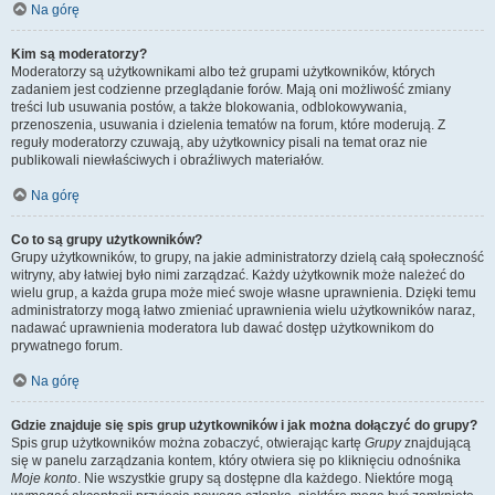
Na górę
Kim są moderatorzy?
Moderatorzy są użytkownikami albo też grupami użytkowników, których
zadaniem jest codzienne przeglądanie forów. Mają oni możliwość zmiany
treści lub usuwania postów, a także blokowania, odblokowywania,
przenoszenia, usuwania i dzielenia tematów na forum, które moderują. Z
reguły moderatorzy czuwają, aby użytkownicy pisali na temat oraz nie
publikowali niewłaściwych i obraźliwych materiałów.
Na górę
Co to są grupy użytkowników?
Grupy użytkowników, to grupy, na jakie administratorzy dzielą całą społeczność
witryny, aby łatwiej było nimi zarządzać. Każdy użytkownik może należeć do
wielu grup, a każda grupa może mieć swoje własne uprawnienia. Dzięki temu
administratorzy mogą łatwo zmieniać uprawnienia wielu użytkowników naraz,
nadawać uprawnienia moderatora lub dawać dostęp użytkownikom do
prywatnego forum.
Na górę
Gdzie znajduje się spis grup użytkowników i jak można dołączyć do grupy?
Spis grup użytkowników można zobaczyć, otwierając kartę
Grupy
znajdującą
się w panelu zarządzania kontem, który otwiera się po kliknięciu odnośnika
Moje konto
. Nie wszystkie grupy są dostępne dla każdego. Niektóre mogą