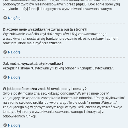
podobnych zwrotów niezindeksowanych przez phpBB. Dokładnie sprecyzuj
zapytanie – użyj funkcji dostępnych w wyszukiwaniu zaawansowanym.
Na górę
Dlaczego moje wyszukiwanie zwraca pustą stronę?!
Wyszukiwanie zwróciło zbyt dużo wyników. Użyj zaawansowanego
wyszukiwania i postaraj się bardziej precyzyjnie określić szukany fragment
oraz fora, które mają być przeszukane.
Na górę
Jak można wyszukać użytkowników?
Przejdź na stronę “Użytkownicy” i kliknij odnośnik “Znajdź użytkownika”.
Na górę
W jaki sposób można znaleźć swoje posty i tematy?
Swoje posty można znaleźć, klikając odnośnik “Wyświetl moje posty”
znajdujący się w panelu zarządzania kontem lub odnośnik “Posty użytkownika”
na stronie swojego profilu lub wybierając „Twoje posty” z menu „Więcej…”
znajdującego się w górnym lewym rogu witryny. Jeśli chcesz wyszukać swoje
tematy, użyj strony wyszukiwania zaawansowanego i skorzystaj z
odpowiednich funkcji.
Na górę