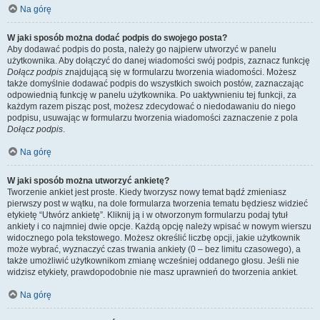
Na górę
W jaki sposób można dodać podpis do swojego posta?
Aby dodawać podpis do posta, należy go najpierw utworzyć w panelu
użytkownika. Aby dołączyć do danej wiadomości swój podpis, zaznacz funkcję
Dołącz podpis
znajdującą się w formularzu tworzenia wiadomości. Możesz
także domyślnie dodawać podpis do wszystkich swoich postów, zaznaczając
odpowiednią funkcję w panelu użytkownika. Po uaktywnieniu tej funkcji, za
każdym razem pisząc post, możesz zdecydować o niedodawaniu do niego
podpisu, usuwając w formularzu tworzenia wiadomości zaznaczenie z pola
Dołącz podpis
.
Na górę
W jaki sposób można utworzyć ankietę?
Tworzenie ankiet jest proste. Kiedy tworzysz nowy temat bądź zmieniasz
pierwszy post w wątku, na dole formularza tworzenia tematu będziesz widzieć
etykietę “Utwórz ankietę”. Kliknij ją i w otworzonym formularzu podaj tytuł
ankiety i co najmniej dwie opcje. Każdą opcję należy wpisać w nowym wierszu
widocznego pola tekstowego. Możesz określić liczbę opcji, jakie użytkownik
może wybrać, wyznaczyć czas trwania ankiety (0 – bez limitu czasowego), a
także umożliwić użytkownikom zmianę wcześniej oddanego głosu. Jeśli nie
widzisz etykiety, prawdopodobnie nie masz uprawnień do tworzenia ankiet.
Na górę