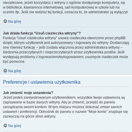
niezalecane, jeżeli korzystasz z witryny z ogólnie dostępnego komputera, np.
w bibliotece, kawiarence internetowej, sali komputerowej w szkole lub na
uczelni itp. Jeśli nie widzisz tej funkcji, oznacza to, że administrator ją wyłączył.
Na górę
Jak działa funkcja “Usuń ciasteczka witryny”?
Funkcja “Usuń ciasteczka witryny” usuwa ciasteczka utworzone przez phpBB
dzięki, którym użytkownik jest autoryzowany i logowany do witryny. Dostarczają
one również funkcję – jeśli została włączona przez administratora witryny –
śledzenia przeczytanych i nieprzeczytanych przez użytkownika postów. Jeśli
występują problemy z logowaniem/wylogowaniem, usunięcie ciasteczek może
być pomocne.
Na górę
Preferencje i ustawienia użytkownika
Jak zmienić moje ustawienia?
Jeżeli jesteś zarejestrowanym użytkownikiem, wszystkie twoje ustawienia są
zapisywane w bazie danych witryny. Aby je zmienić, przejdź do panelu
zarządzania swoim kontem. W tym miejscu możesz dokonać zmian swoich
ustawień i preferencji. Odnośnik do panelu o nazwie “Moje konto” znajduje się
zazwyczaj na górze stron witryny.
Na górę