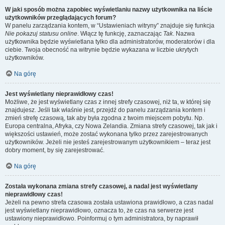
W jaki sposób można zapobiec wyświetlaniu nazwy użytkownika na liście
użytkowników przeglądających forum?
W panelu zarządzania kontem, w “Ustawieniach witryny” znajduje się funkcja
Nie pokazuj statusu online
. Włącz tę funkcję, zaznaczając
Tak
. Nazwa
użytkownika będzie wyświetlana tylko dla administratorów, moderatorów i dla
ciebie. Twoja obecność na witrynie będzie wykazana w liczbie ukrytych
użytkowników.
Na górę
Jest wyświetlany nieprawidłowy czas!
Możliwe, że jest wyświetlany czas z innej strefy czasowej, niż ta, w której się
znajdujesz. Jeśli tak właśnie jest, przejdź do panelu zarządzania kontem i
zmień strefę czasową, tak aby była zgodna z twoim miejscem pobytu. Np.
Europa centralna, Afryka, czy Nowa Zelandia. Zmiana strefy czasowej, tak jak i
większości ustawień, może zostać wykonana tylko przez zarejestrowanych
użytkowników. Jeżeli nie jesteś zarejestrowanym użytkownikiem – teraz jest
dobry moment, by się zarejestrować.
Na górę
Została wykonana zmiana strefy czasowej, a nadal jest wyświetlany
nieprawidłowy czas!
Jeżeli na pewno strefa czasowa została ustawiona prawidłowo, a czas nadal
jest wyświetlany nieprawidłowo, oznacza to, że czas na serwerze jest
ustawiony nieprawidłowo. Poinformuj o tym administratora, by naprawił