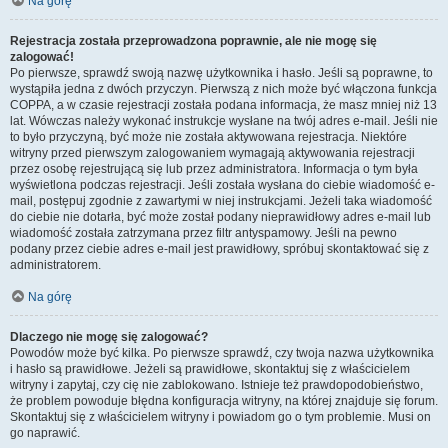
Na górę
Rejestracja została przeprowadzona poprawnie, ale nie mogę się
zalogować!
Po pierwsze, sprawdź swoją nazwę użytkownika i hasło. Jeśli są poprawne, to
wystąpiła jedna z dwóch przyczyn. Pierwszą z nich może być włączona funkcja
COPPA, a w czasie rejestracji została podana informacja, że masz mniej niż 13
lat. Wówczas należy wykonać instrukcje wysłane na twój adres e-mail. Jeśli nie
to było przyczyną, być może nie została aktywowana rejestracja. Niektóre
witryny przed pierwszym zalogowaniem wymagają aktywowania rejestracji
przez osobę rejestrującą się lub przez administratora. Informacja o tym była
wyświetlona podczas rejestracji. Jeśli została wysłana do ciebie wiadomość e-
mail, postępuj zgodnie z zawartymi w niej instrukcjami. Jeżeli taka wiadomość
do ciebie nie dotarła, być może został podany nieprawidłowy adres e-mail lub
wiadomość została zatrzymana przez filtr antyspamowy. Jeśli na pewno
podany przez ciebie adres e-mail jest prawidłowy, spróbuj skontaktować się z
administratorem.
Na górę
Dlaczego nie mogę się zalogować?
Powodów może być kilka. Po pierwsze sprawdź, czy twoja nazwa użytkownika
i hasło są prawidłowe. Jeżeli są prawidłowe, skontaktuj się z właścicielem
witryny i zapytaj, czy cię nie zablokowano. Istnieje też prawdopodobieństwo,
że problem powoduje błędna konfiguracja witryny, na której znajduje się forum.
Skontaktuj się z właścicielem witryny i powiadom go o tym problemie. Musi on
go naprawić.