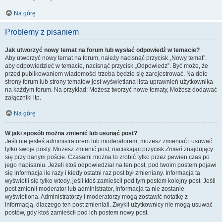
Na górę
Problemy z pisaniem
Jak utworzyć nowy temat na forum lub wysłać odpowiedź w temacie?
Aby utworzyć nowy temat na forum, należy nacisnąć przycisk „Nowy temat”,
aby odpowiedzieć w temacie, nacisnąć przycisk „Odpowiedz”. Być może, że
przed publikowaniem wiadomości trzeba będzie się zarejestrować. Na dole
strony forum lub strony tematów jest wyświetlana lista uprawnień użytkownika
na każdym forum. Na przykład: Możesz tworzyć nowe tematy, Możesz dodawać
załączniki itp.
Na górę
W jaki sposób można zmienić lub usunąć post?
Jeśli nie jesteś administratorem lub moderatorem, możesz zmieniać i usuwać
tylko swoje posty. Możesz zmienić post, naciskając przycisk
Zmień
znajdujący
się przy danym poście. Czasami można to zrobić tylko przez pewien czas po
jego napisaniu. Jeżeli ktoś odpowiedział na ten post, pod twoim postem pojawi
się informacja ile razy i kiedy ostatni raz post był zmieniany. Informacja ta
wyświetli się tylko wtedy, jeśli ktoś zamieścił pod tym postem kolejny post. Jeśli
post zmienił moderator lub administrator, informacja ta nie zostanie
wyświetlona. Administratorzy i moderatorzy mogą zostawić notatkę z
informacją, dlaczego ten post zmieniali. Zwykli użytkownicy nie mogą usuwać
postów, gdy ktoś zamieścił pod ich postem nowy post.